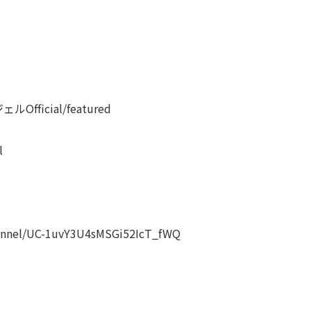
ェルOfficial/featured
l
nnel/UC-1uvY3U4sMSGi52IcT_fWQ