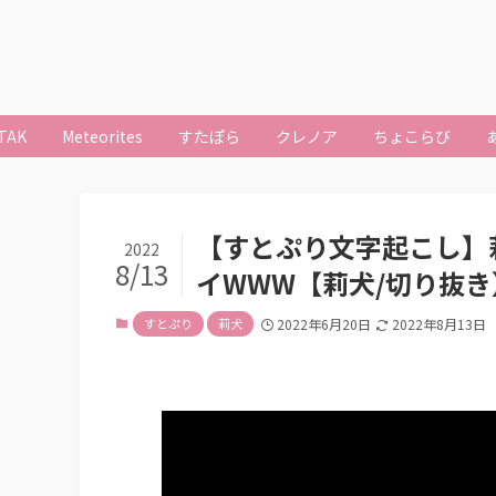
TAK
Meteorites
すたぽら
クレノア
ちょこらび
【すとぷり文字起こし】莉
2022
8/13
イWWW【莉犬/切り抜き
すとぷり
莉犬
2022年6月20日
2022年8月13日