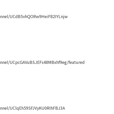
annel/UCdB5vhQORw9HeiF82IYLnjw
nnel/UCpcGAVuBSJEFs48MBxhf9eg/featured
nnel/UClqEh59SFJVyKU0RIhFBJ3A