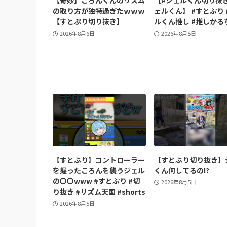
【奇妙】ころんくんのリズム
【#ジェルくん切り抜き 
の取り方が独特過ぎたｗｗｗ
ェルくん】 #すとぷり 
【すとぷり切り抜き】
ルくん推し #推しかる
2026年8月6日
2026年8月5日
【すとぷり】コントローラー
【すとぷり切り抜き】
を握ったころんを襲うジェル
くん何してるの!?
の〇〇www #すとぷり #切
2026年8月5日
り抜き #リズム天国 #shorts
2026年8月5日