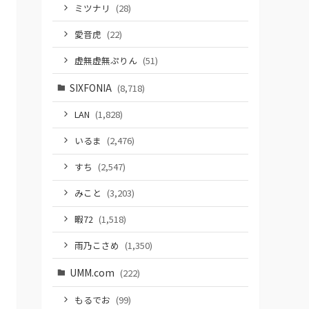
ミツナリ
(28)
愛音虎
(22)
虚無虚無ぷりん
(51)
SIXFONIA
(8,718)
LAN
(1,828)
いるま
(2,476)
すち
(2,547)
みこと
(3,203)
暇72
(1,518)
雨乃こさめ
(1,350)
UMM.com
(222)
もるでお
(99)