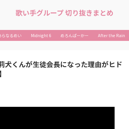
歌い手グループ 切り抜きまとめ
あらなるめい
Midnight 6
めろんぱーかー
After the Rain
犬くんが生徒会長になった理由がヒド
】