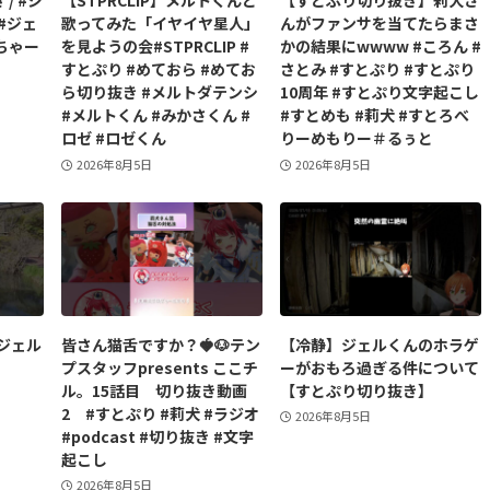
/ #ジ
【STPRCLIP】メルトくんと
【すとぷり切り抜き】莉犬さ
#ジェ
歌ってみた「イヤイヤ星人」
んがファンサを当てたらまさ
ちゃー
を見ようの会#STPRCLIP #
かの結果にwwww #ころん #
すとぷり #めておら #めてお
さとみ #すとぷり #すとぷり
ら切り抜き #メルトダテンシ
10周年 #すとぷり文字起こし
#メルトくん #みかさくん #
#すとめも #莉犬 #すとろべ
ロゼ #ロゼくん
りーめもりー＃るぅと
2026年8月5日
2026年8月5日
ジェル
皆さん猫舌ですか？🍓🐶テン
【冷静】ジェルくんのホラゲ
プスタッフpresents ここチ
ーがおもろ過ぎる件について
ル。15話目 切り抜き動画
【すとぷり切り抜き】
2 #すとぷり #莉犬 #ラジオ
2026年8月5日
#podcast #切り抜き #文字
起こし
2026年8月5日