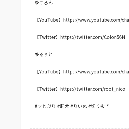
🍓ころん
【YouTube】https://www.youtube.com/ch
【Twitter】https://twitter.com/Colon56N
🍓るぅと
【YouTube】https://www.youtube.com/cha
【Twitter】https://twitter.com/root_nico
#すとぷり #莉犬 #りいぬ #切り抜き