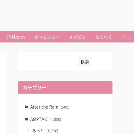
UMM.com
きみとぴあ！
すぱどり
どるれく
ハコ
検索
カテゴリー
After the Rain
(589)
AMPTAK
(4,930)
あっと
(1,228)