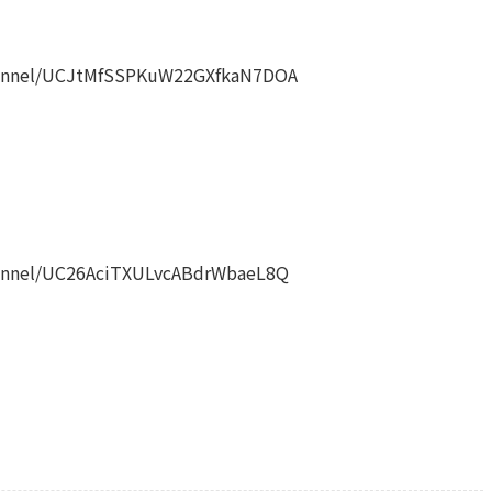
annel/UCJtMfSSPKuW22GXfkaN7DOA
nnel/UC26AciTXULvcABdrWbaeL8Q