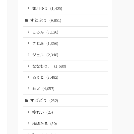
如月ゆう
(1,425)
すとぷり
(9,851)
ころん
(3,126)
さとみ
(1,356)
ジェル
(2,348)
ななもり。
(1,680)
るぅと
(3,482)
莉犬
(4,057)
すぱどり
(232)
柊れい
(25)
橘ほたる
(30)