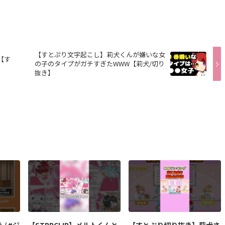
【すとぷり文字起こし】莉犬くんが嫌いな女
【す
の子のタイプがガチすぎたWWW【莉犬/切り
抜き】