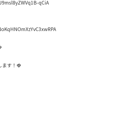
wJ9msl8yZWVq1B-qCiA
zDNoKqHNOmXzYvC3xwRPA

ます！🍓