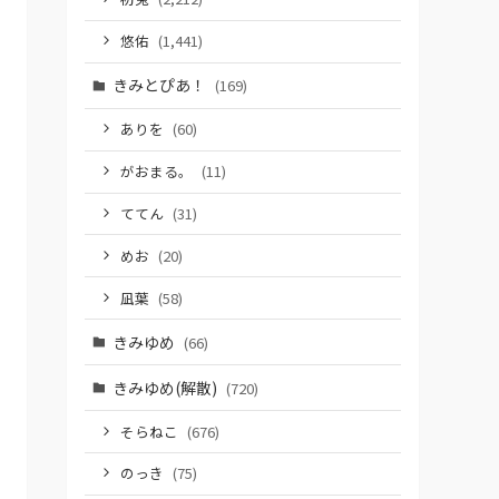
悠佑
(1,441)
きみとぴあ！
(169)
ありを
(60)
がおまる。
(11)
ててん
(31)
めお
(20)
凪葉
(58)
きみゆめ
(66)
きみゆめ(解散)
(720)
そらねこ
(676)
のっき
(75)