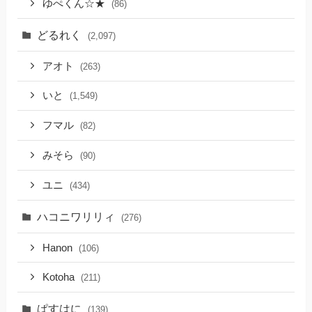
ゆぺくん☆★
(86)
どるれく
(2,097)
アオト
(263)
いと
(1,549)
フマル
(82)
みそら
(90)
ユニ
(434)
ハコニワリリィ
(276)
Hanon
(106)
Kotoha
(211)
ぱすはに
(139)