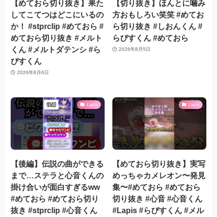
【めておら切り抜き】果た
【切り抜き】ほんとに噛み
してこてつはどこにいるの
方おもしろい笑笑 #めてお
か！ #stprclip #めておら #
ら切り抜き #しおんくん #
めておら切り抜き #メルト
らぴすくん #めておら
くん #メルトダテンシ #ら
2026年8月5日
ぴすくん
2026年8月6日
Lapis
Lapis
【後編】伝説の曲ができる
【めておら切り抜き】実写
まで…ステラと心音くんの
めっちゃカメレオン〜発見
掛け合いが面白すぎるww
集〜#めておら #めておら
#めておら #めておら切り
切り抜き #心音 #心音くん
抜き #stprclip #心音くん
#Lapis #らぴすくん #メル