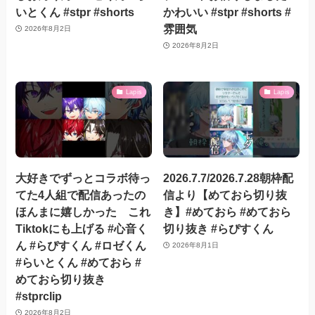
いとくん #stpr #shorts
かわいい #stpr #shorts #
雰囲気
2026年8月2日
2026年8月2日
Lapis
Lapis
大好きでずっとコラボ待っ
2026.7.7/2026.7.28朝枠配
てた4人組で配信あったの
信より【めておら切り抜
ほんまに嬉しかった これ
き】#めておら #めておら
Tiktokにも上げる #心音く
切り抜き #らぴすくん
ん #らぴすくん #ロゼくん
2026年8月1日
#らいとくん #めておら #
めておら切り抜き
#stprclip
2026年8月2日