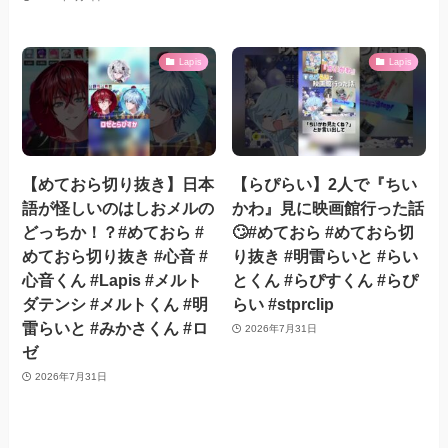
Lapis
Lapis
【めておら切り抜き】日本
【らぴらい】2人で『ちい
語が怪しいのはしおメルの
かわ』見に映画館行った話
どっちか！？#めておら #
🙄#めておら #めておら切
めておら切り抜き #心音 #
り抜き #明雷らいと #らい
心音くん #Lapis #メルト
とくん #らぴすくん #らぴ
ダテンシ #メルトくん #明
らい #stprclip
雷らいと #みかさくん #ロ
2026年7月31日
ゼ
2026年7月31日