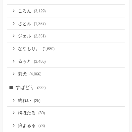
ころん
(3,129)
さとみ
(1,357)
ジェル
(2,351)
ななもり。
(1,680)
るぅと
(3,486)
莉犬
(4,066)
すぱどり
(232)
柊れい
(25)
橘ほたる
(30)
狼よるる
(78)