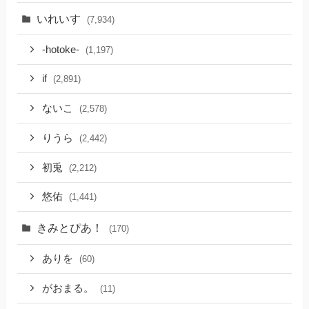
いれいす
(7,934)
-hotoke-
(1,197)
if
(2,891)
ないこ
(2,578)
りうら
(2,442)
初兎
(2,212)
悠佑
(1,441)
きみとぴあ！
(170)
ありを
(60)
がおまる。
(11)