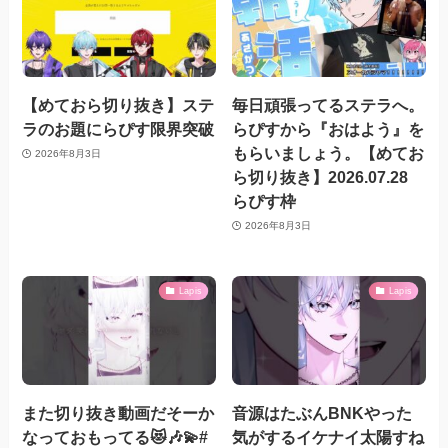
【めておら切り抜き】ステ
毎日頑張ってるステラへ。
ラのお題にらぴす限界突破
らぴすから『おはよう』を
もらいましょう。【めてお
2026年8月3日
ら切り抜き】2026.07.28
らぴす枠
2026年8月3日
Lapis
Lapis
また切り抜き動画だそーか
音源はたぶんBNKやった
なっておもってる😻🎶💫#
気がするイケナイ太陽すね