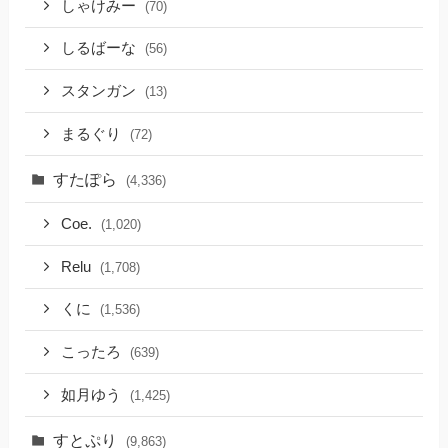
しゃけみー
(70)
しるばーな
(56)
スタンガン
(13)
まるぐり
(72)
すたぽら
(4,336)
Coe.
(1,020)
Relu
(1,708)
くに
(1,536)
こったろ
(639)
如月ゆう
(1,425)
すとぷり
(9,863)