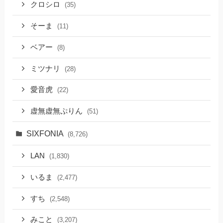
クロシロ
(35)
そーま
(11)
ベアー
(8)
ミツナリ
(28)
愛音虎
(22)
虚無虚無ぷりん
(51)
SIXFONIA
(8,726)
LAN
(1,830)
いるま
(2,477)
すち
(2,548)
みこと
(3,207)