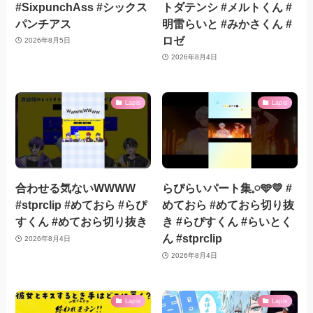
#SixpunchAss #シックス
トダテンシ #メルトくん #
パンチアス
明雷らいと #みかさくん #
ロゼ
2026年8月5日
2026年8月4日
Lapis
Lapis
合わせる気ないWWWW
らぴらいパート集𓈒𓏸︎︎︎︎🩵💛 #
#stprclip #めておら #らぴ
めておら #めておら切り抜
すくん #めておら切り抜き
き #らぴすくん #らいとく
ん #stprclip
2026年8月4日
2026年8月4日
Lapis
Lapis