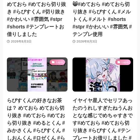
めておら #めておら切り抜
😸#めておら #めておら切
き #らぴすくん #切り抜き
り抜き #らぴすくん #メル
#かわいい #雰囲気 #stpr
トくん #メルト #shorts
#shorts #テンプレートお
#stpr #かわいい #雰囲気 #
借りしました
テンプレ使用
2026年8月3日
2026年8月3日
Lapis
Lapis
らぴすくんの好きなお茶
イヤイヤ星人でセリフあっ
は？ めておら めておら切
たのうれしすぎたねうんお
り抜き #めておら #めてお
となな感じでめちゃすきで
ら切り抜き #めるとくん #
す#めておら #めておら切
みかさくん #らぴすくん #
り抜き #らぴすくん #テン
しおんくん #ロゼくん #ら
プレートお借りしました #