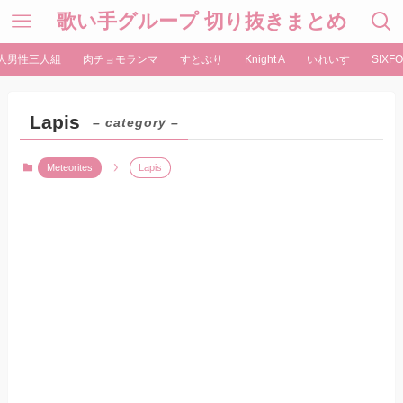
歌い手グループ 切り抜きまとめ
人男性三人組
肉チョモランマ
すとぷり
Knight A
いれいす
SIXFO
Lapis
– category –
Meteorites
Lapis