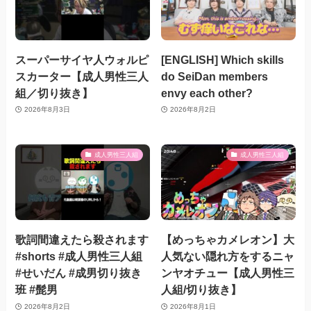
スーパーサイヤ人ウォルピ
[ENGLISH] Which skills
スカーター【成人男性三人
do SeiDan members
組／切り抜き】
envy each other?
2026年8月3日
2026年8月2日
成人男性三人組
成人男性三人組
歌詞間違えたら殺されます
【めっちゃカメレオン】大
#shorts #成人男性三人組
人気ない隠れ方をするニャ
#せいだん #成男切り抜き
ンヤオチュー【成人男性三
班 #髭男
人組/切り抜き】
2026年8月2日
2026年8月1日