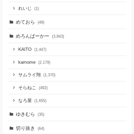
れいじ
(1)
めておら
(49)
めろんぱーかー
(3,843)
KAITO
(1,447)
kamome
(2,179)
サムライ翔
(1,370)
そらねこ
(492)
なろ屋
(1,655)
ゆきむら
(35)
切り抜き
(64)