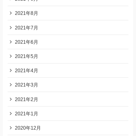
2021年8月
2021年7月
2021年6月
2021年5月
2021年4月
2021年3月
2021年2月
2021年1月
2020年12月