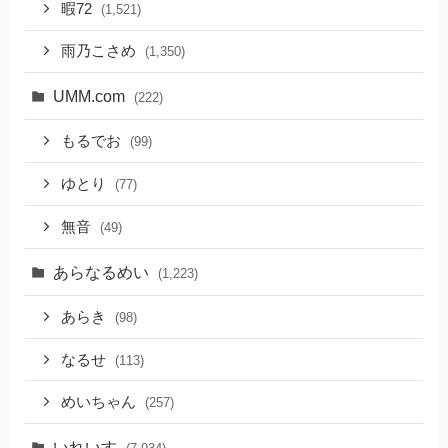
暇72
(1,521)
雨乃こさめ
(1,350)
UMM.com
(222)
もるでお
(99)
ゆとり
(77)
無音
(49)
あらなるめい
(1,223)
あらき
(98)
なるせ
(113)
めいちゃん
(257)
いれいす