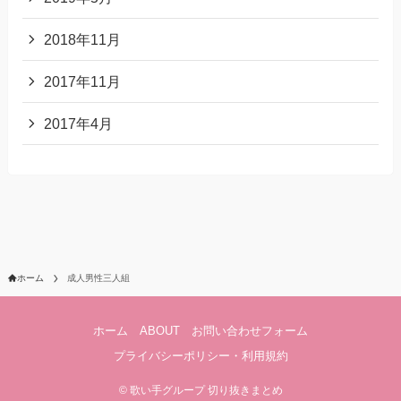
2018年11月
2017年11月
2017年4月
ホーム
成人男性三人組
ホーム
ABOUT
お問い合わせフォーム
プライバシーポリシー・利用規約
©
歌い手グループ 切り抜きまとめ