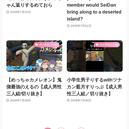
ゃん返りするめておら
member would SeiDan
bring along to a deserted
2026年7月31日
island?
2026年7月31日
成人男性三人組
成人男性三人組
【めっちゃカメレオン】鬼
小学生男子りするwithツナ
側最強のえるの【成人男性
カン藍月すりっぷ【成人男
三人組/切り抜き】
性三人組／切り抜き】
2026年7月30日
2026年7月30日