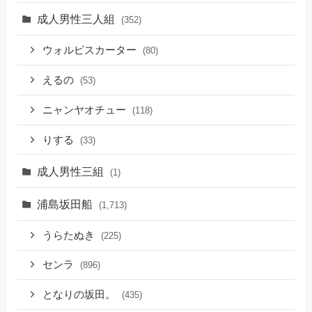
成人男性三人組
(352)
ウォルピスカーター
(80)
えるの
(53)
ニャンヤオチュー
(118)
りする
(33)
成人男性三組
(1)
浦島坂田船
(1,713)
うらたぬき
(225)
センラ
(896)
となりの坂田。
(435)