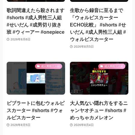
歌詞間違えたら殺されます
生歌から録音に至るまで
#shorts #成人男性三人組
「ウォルピスカーター
#せいだん #成男切り抜き
ECHO比較」 #shorts #せ
班 #ウィーアー #onepiece
いだん #成人男性三人組 #
ウォルピスカーター
2026年8月6日
2026年8月5日
成人男性三人組
成人男性三人組
ビブラートに包むウォルピ
大人気ない隠れ方をするニ
スカーター #shorts #ウォ
ャンヤオチュー #shorts #
ルピスカーター
めっちゃカメレオン
2026年8月5日
2026年8月4日