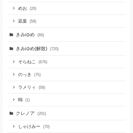
めお
(20)
凪葉
(58)
きみゆめ
(66)
きみゆめ(解散)
(720)
そらねこ
(676)
のっき
(75)
ラメリィ
(58)
鴎
(1)
クレノア
(201)
しゃけみー
(70)