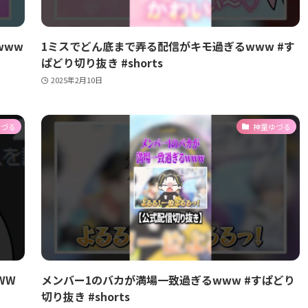
www
1ミスでどん底まで弄る配信がキモ過ぎるwww #す
ぱどり切り抜き #shorts
2025年2月10日
ゆづる
神童ゆづる
WW
メンバー1のバカが満場一致過ぎるwww #すぱどり
切り抜き #shorts