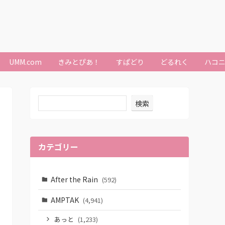
UMM.com
きみとぴあ！
すぱどり
どるれく
ハコ
検索
カテゴリー
After the Rain
(592)
AMPTAK
(4,941)
あっと
(1,233)