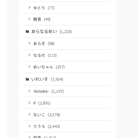
ゆとり
(77)
無音
(49)
あらなるめい
(1,223)
あらき
(98)
なるせ
(113)
めいちゃん
(257)
いれいす
(7,934)
-hotoke-
(1,197)
if
(2,891)
ないこ
(2,578)
りうら
(2,442)
初兎
(2,212)