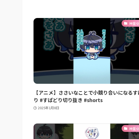
神童
【アニメ】ささいなことで小競り合いになるす
り #すぱどり切り抜き #shorts
2025年1月8日
神童