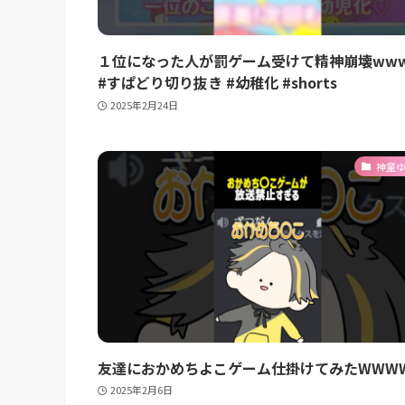
１位になった人が罰ゲーム受けて精神崩壊ww
#すぱどり切り抜き #幼稚化 #shorts
2025年2月24日
神童
友達におかめちよこゲーム仕掛けてみたWWW
2025年2月6日