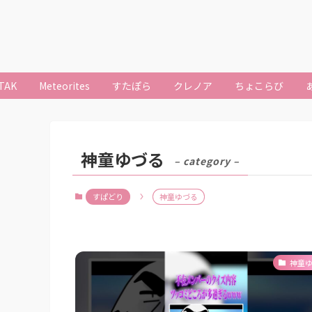
TAK
Meteorites
すたぽら
クレノア
ちょこらび
神童ゆづる
– category –
すぱどり
神童ゆづる
神童