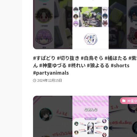
#すぱどり #切り抜き #白鳥そら #橘ほたる #
ん #神童ゆづる #柊れい #狼よるる #shorts
#partyanimals
2024年12月15日
神童