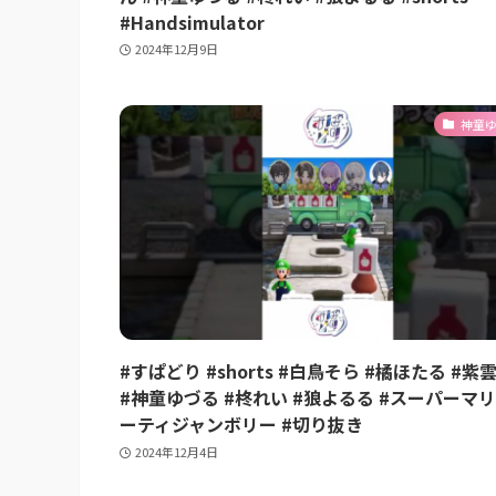
#Handsimulator
2024年12月9日
神童
#すぱどり #shorts #白鳥そら #橘ほたる #紫
#神童ゆづる #柊れい #狼よるる #スーパーマ
ーティジャンボリー #切り抜き
2024年12月4日