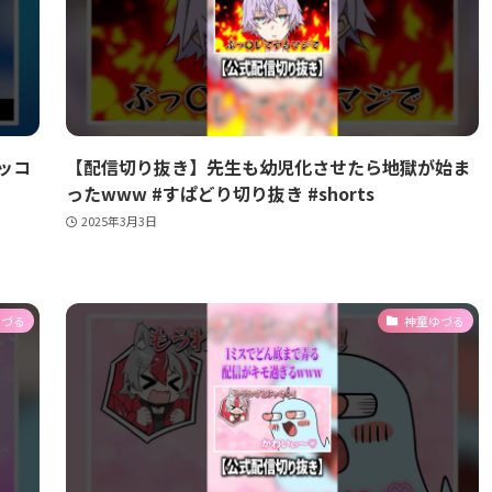
ッコ
【配信切り抜き】先生も幼児化させたら地獄が始ま
ったwww #すぱどり切り抜き #shorts
2025年3月3日
ゆづる
神童ゆづる