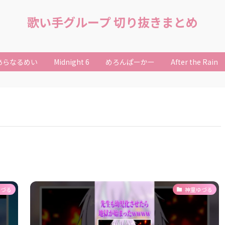
歌い手グループ 切り抜きまとめ
あらなるめい
Midnight 6
めろんぱーかー
After the Rain
ゆづる
神童ゆづる