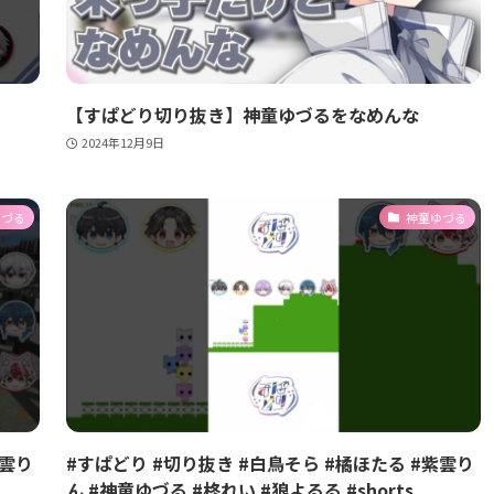
【すぱどり切り抜き】神童ゆづるをなめんな
2024年12月9日
ゆづる
神童ゆづる
紫雲り
#すぱどり #切り抜き #白鳥そら #橘ほたる #紫雲り
ん #神童ゆづる #柊れい #狼よるる #shorts