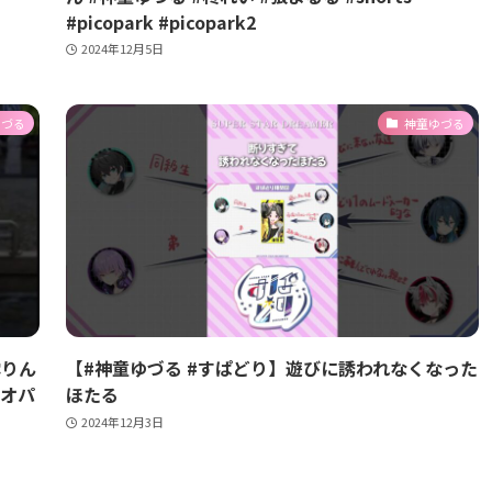
#picopark #picopark2
2024年12月5日
ゆづる
神童ゆづる
雲りん
【#神童ゆづる #すぱどり】遊びに誘われなくなった
リオパ
ほたる
2024年12月3日