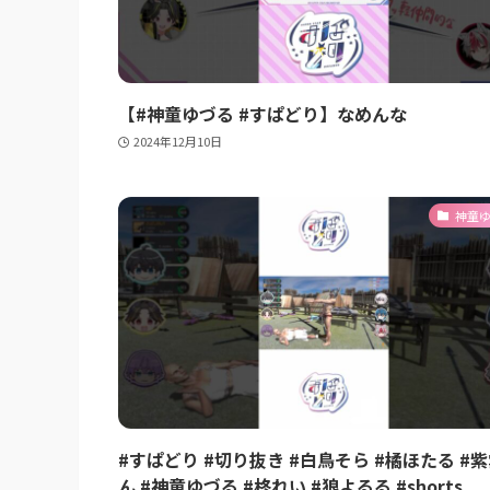
【#神童ゆづる #すぱどり】なめんな
2024年12月10日
神童
#すぱどり #切り抜き #白鳥そら #橘ほたる #
ん #神童ゆづる #柊れい #狼よるる #shorts