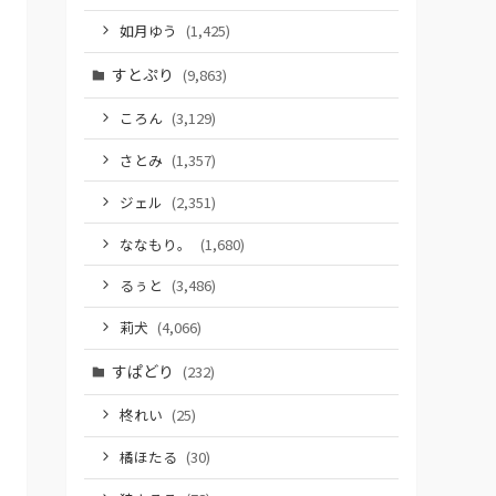
如月ゆう
(1,425)
すとぷり
(9,863)
ころん
(3,129)
さとみ
(1,357)
ジェル
(2,351)
ななもり。
(1,680)
るぅと
(3,486)
莉犬
(4,066)
すぱどり
(232)
柊れい
(25)
橘ほたる
(30)