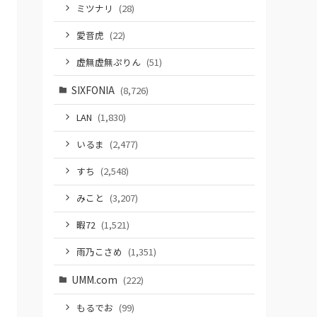
ミツナリ
(28)
愛音虎
(22)
虚無虚無ぷりん
(51)
SIXFONIA
(8,726)
LAN
(1,830)
いるま
(2,477)
すち
(2,548)
みこと
(3,207)
暇72
(1,521)
雨乃こさめ
(1,351)
UMM.com
(222)
もるでお
(99)