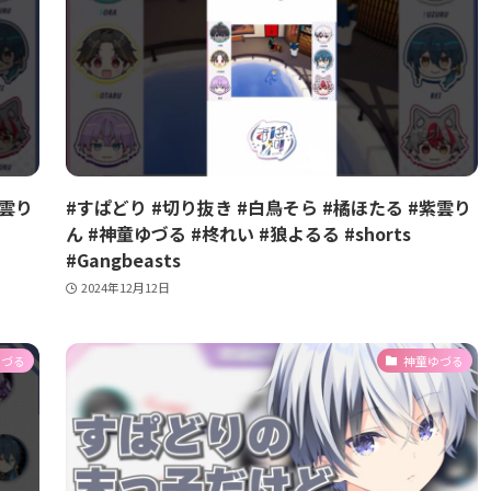
紫雲り
#すぱどり #切り抜き #白鳥そら #橘ほたる #紫雲り
ん #神童ゆづる #柊れい #狼よるる #shorts
#Gangbeasts
2024年12月12日
ゆづる
神童ゆづる