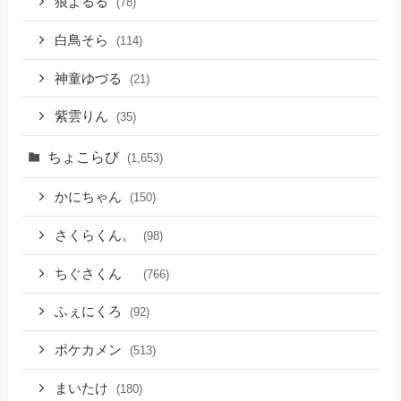
狼よるる
(78)
白鳥そら
(114)
神童ゆづる
(21)
紫雲りん
(35)
ちょこらび
(1,653)
かにちゃん
(150)
さくらくん。
(98)
ちぐさくん
(766)
ふぇにくろ
(92)
ポケカメン
(513)
まいたけ
(180)