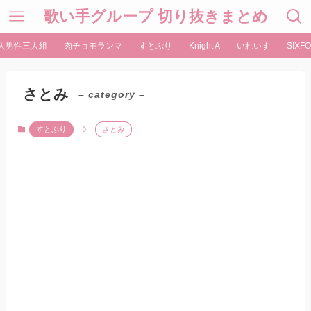
歌い手グループ 切り抜きまとめ
人男性三人組
肉チョモランマ
すとぷり
Knight A
いれいす
SIXFO
さとみ
– category –
すとぷり
さとみ