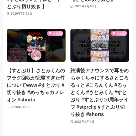
とぷり切り抜き 】
2026年7月10日
2026年7月12日
さとみ
さとみ
【すとぷり】さとみくんの
終演後アナウンスで耳をめ
フラグ回収が完璧すぎた件
ちゃくちゃにするさところ
についてwww #すとぷり #
るぅと #ころんくん #るぅ
切り抜き #めっちゃカメレ
とくん #さとみくん #すと
オン #shorts
ぷり #すとぷり10周年ライ
ブ #stprclip #すとぷり切
2026年7月6日
り抜き #shorts
2026年7月4日