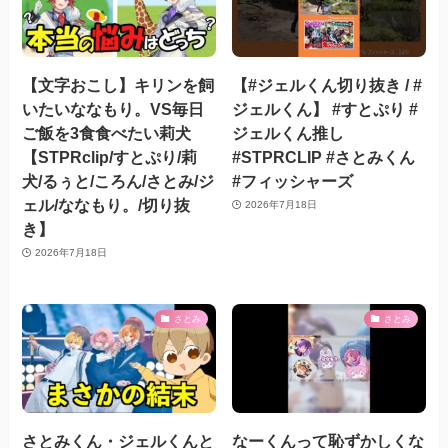
【文字おこし】キリンを飼
【#ジェルくん切り抜き / #
いたいななもり。VS毎日
ジェルくん】 #すとぷり #
ご飯を3食食べたい莉犬
ジェルくん推し
【STPRclip/すとぷり/莉
#STPRCLIP #さとみくん
犬/るぅと/ころん/さとみ/ジ
#フィッシャーズ
ェル/ななもり。/切り抜
2026年7月18日
き】
2026年7月18日
さとみ
さとみ
さとみくん・ジェルくんと
なーくんって恥ずかしくな