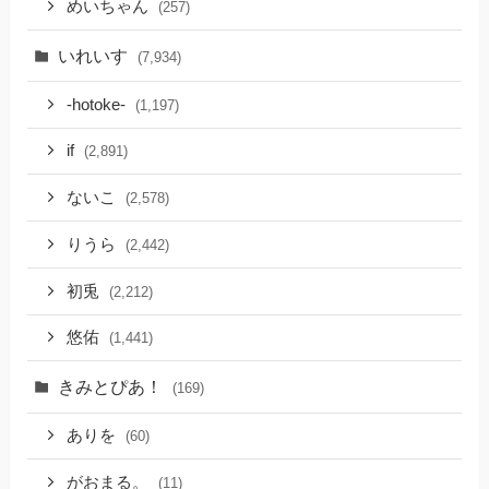
めいちゃん
(257)
いれいす
(7,934)
-hotoke-
(1,197)
if
(2,891)
ないこ
(2,578)
りうら
(2,442)
初兎
(2,212)
悠佑
(1,441)
きみとぴあ！
(169)
ありを
(60)
がおまる。
(11)