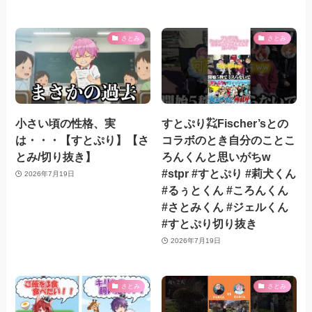
さとみ
さとみ
小さい頃の性格、実
すとぷり㌠Fischer’sとの
は・・・【すとぷり】【さ
コラボのとき自分のことこ
とみ/切り抜き】
ろんくんと思いがちw
#stpr #すとぷり #莉犬くん
2026年7月19日
#るぅとくん #ころんくん
#さとみくん #ジェルくん
#すとぷり切り抜き
2026年7月19日
さとみ
さとみ