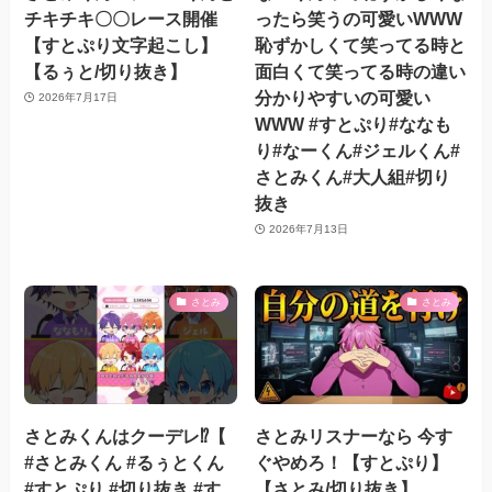
チキチキ〇〇レース開催
ったら笑うの可愛いWWW
【すとぷり文字起こし】
恥ずかしくて笑ってる時と
【るぅと/切り抜き】
面白くて笑ってる時の違い
分かりやすいの可愛い
2026年7月17日
WWW #すとぷり#ななも
り#なーくん#ジェルくん#
さとみくん#大人組#切り
抜き
2026年7月13日
さとみ
さとみ
さとみくんはクーデレ⁉️【
さとみリスナーなら 今す
#さとみくん #るぅとくん
ぐやめろ！【すとぷり】
#すとぷり #切り抜き #す
【さとみ/切り抜き】