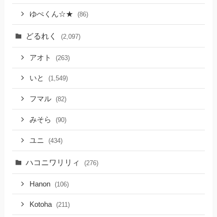
ゆぺくん☆★
(86)
どるれく
(2,097)
アオト
(263)
いと
(1,549)
フマル
(82)
みそら
(90)
ユニ
(434)
ハコニワリリィ
(276)
Hanon
(106)
Kotoha
(211)