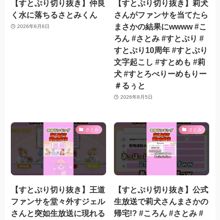
【すとぷり切り抜き】仲良
【すとぷり切り抜き】莉犬
く水に落ちるさとみくん
さんがファンサを当てたら
まさかの結果にwwww #こ
2026年8月6日
ろん #さとみ #すとぷり #
すとぷり10周年 #すとぷり
文字起こし #すとめも #莉
犬 #すとろべりーめもりー
＃るぅと
2026年8月5日
さとみ
さとみ
【すとぷり切り抜き】王道
【すとぷり切り抜き】公式
ファンサを堂々外すジェル
生放送で莉犬さんまさかの
さんと突如生放送に現れる
帰宅!? #ころん #さとみ #