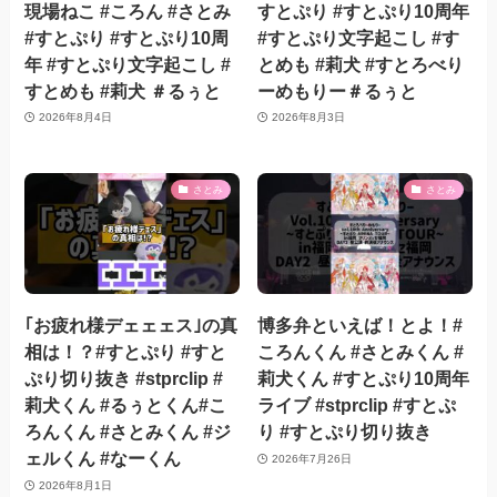
現場ねこ #ころん #さとみ
すとぷり #すとぷり10周年
#すとぷり #すとぷり10周
#すとぷり文字起こし #す
年 #すとぷり文字起こし #
とめも #莉犬 #すとろべり
すとめも #莉犬 ＃るぅと
ーめもりー＃るぅと
2026年8月4日
2026年8月3日
さとみ
さとみ
｢お疲れ様デェェェス｣の真
博多弁といえば！とよ！#
相は！？#すとぷり #すと
ころんくん #さとみくん #
ぷり切り抜き #stprclip #
莉犬くん #すとぷり10周年
莉犬くん #るぅとくん#こ
ライブ #stprclip #すとぷ
ろんくん #さとみくん #ジ
り #すとぷり切り抜き
ェルくん #なーくん
2026年7月26日
2026年8月1日