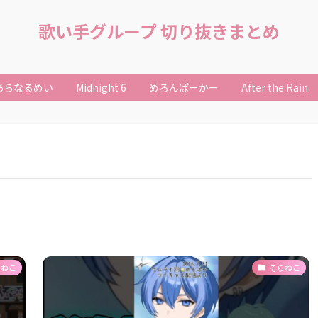
歌い手グループ 切り抜きまとめ
あらなるめい
Midnight 6
めろんぱーかー
After the Rain
らねこ
そらねこ