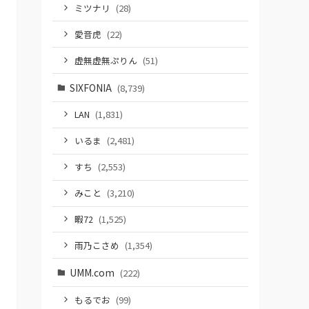
ミツナリ
(28)
愛音虎
(22)
虚無虚無ぷりん
(51)
SIXFONIA
(8,739)
LAN
(1,831)
いるま
(2,481)
すち
(2,553)
みこと
(3,210)
暇72
(1,525)
雨乃こさめ
(1,354)
UMM.com
(222)
もるでお
(99)