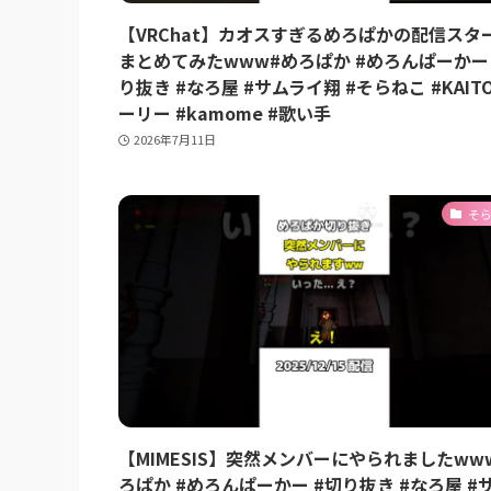
【VRChat】カオスすぎるめろぱかの配信スタ
まとめてみたwww#めろぱか #めろんぱーかー 
り抜き #なろ屋 #サムライ翔 #そらねこ #KAIT
ーリー #kamome #歌い手
2026年7月11日
そ
【MIMESIS】突然メンバーにやられましたww
ろぱか #めろんぱーかー #切り抜き #なろ屋 #