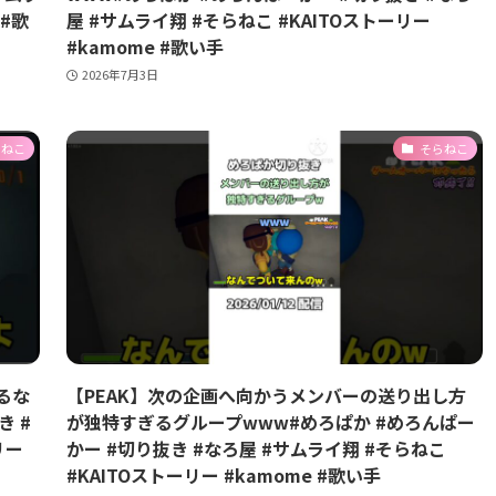
 #歌
屋 #サムライ翔 #そらねこ #KAITOストーリー
#kamome #歌い手
2026年7月3日
らねこ
そらねこ
るな
【PEAK】次の企画へ向かうメンバーの送り出し方
き #
が独特すぎるグループwww#めろぱか #めろんぱー
リー
かー #切り抜き #なろ屋 #サムライ翔 #そらねこ
#KAITOストーリー #kamome #歌い手