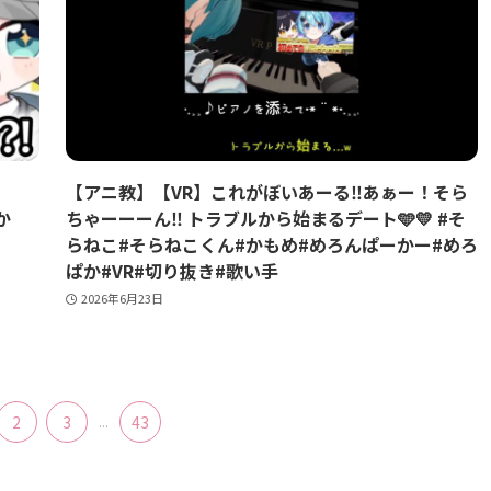
【アニ教】【VR】これがぼいあーる‼️あぁー！そら
か
ちゃーーーん‼️ トラブルから始まるデート‪‪🩵💛 #そ
らねこ#そらねこくん#かもめ#めろんぱーかー#めろ
ぱか#VR#切り抜き#歌い手
2026年6月23日
2
3
...
43