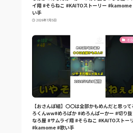
イ翔 #そらねこ #KAITOストーリー #kamome
い手
2026年7月5日
そ
【おさんぽ組】〇〇は全部かもめんだと思って
ろくんww#めろぱか #めろんぱーかー #切り抜
なろ屋 #サムライ翔 #そらねこ #KAITOストー
#kamome #歌い手