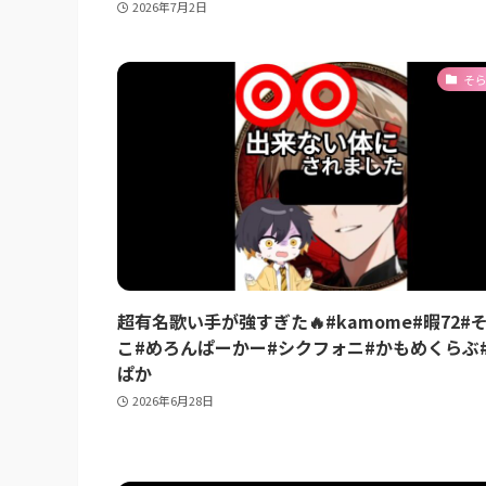
2026年7月2日
そ
超有名歌い手が強すぎた🔥#kamome#暇72#
こ#めろんぱーかー#シクフォニ#かもめくらぶ
ぱか
2026年6月28日