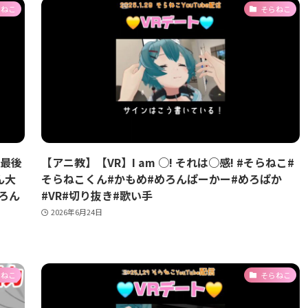
らねこ
そらねこ
で最後
【アニ教】【VR】I am ○! それは○感! #そらねこ#
ん大
そらねこくん#かもめ#めろんぱーかー#めろぱか
めろん
#VR#切り抜き#歌い手
2026年6月24日
らねこ
そらねこ