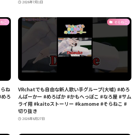
2026年7月1日
らねこ
そらねこ
そらね
VRchatでも自由な新人歌い手グループ(大嘘) #めろ
#めろ
んぱーかー #めろぱか #かもへっぽこ #なろ屋 #サム
ライ翔 #kaitoストーリー #kamome #そらねこ #
切り抜き
2026年6月27日