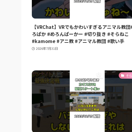
【VRChat】VRでもかわいすぎるアニマル教団
ろぱか #めろんぱーかー #切り抜き #そらねこ
#kamome #アニ教 #アニマル教団 #歌い手
2026年7月31日
そ