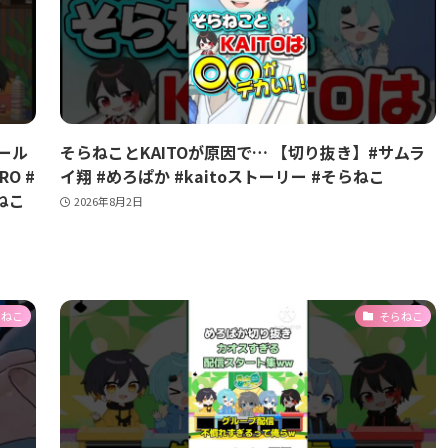
ール
そらねことKAITOが原因で… 【切り抜き】#サムラ
O #
イ翔 #めろぱか #kaitoストーリー #そらねこ
らねこ
2026年8月2日
らねこ
そらねこ