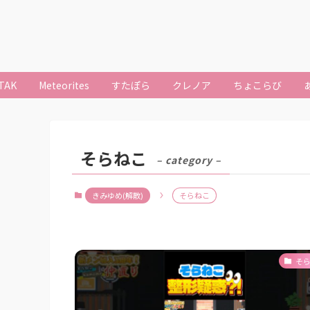
TAK
Meteorites
すたぽら
クレノア
ちょこらび
そらねこ
– category –
きみゆめ(解散)
そらねこ
そ