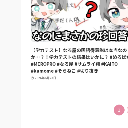
【学力テスト】なろ屋の国語得意説は本当なの
か…？！学力テストの結果はいかに？ #めろぱ
#MEROPRO #なろ屋 #サムライ翔 #KAITO
#kamome #そらねこ #切り抜き
2026年6月23日
1