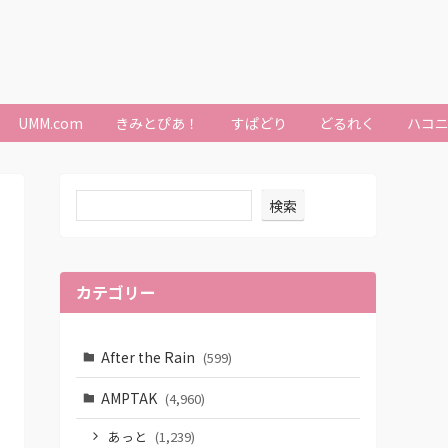
UMM.com
きみとぴあ！
すぱどり
どるれく
ハコ
検索
カテゴリー
After the Rain
(599)
AMPTAK
(4,960)
あっと
(1,239)