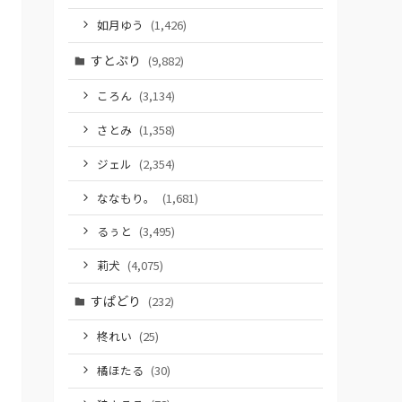
如月ゆう
(1,426)
すとぷり
(9,882)
ころん
(3,134)
さとみ
(1,358)
ジェル
(2,354)
ななもり。
(1,681)
るぅと
(3,495)
莉犬
(4,075)
すぱどり
(232)
柊れい
(25)
橘ほたる
(30)