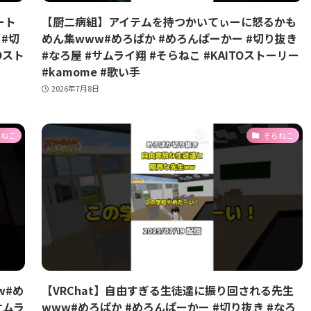
ート
【厨二病組】アイテムを持つかいてぃーに怒るかも
#切
めん集www#めろぱか #めろんぱーかー #切り抜き
Oスト
#なろ屋 #サムライ翔 #そらねこ #KAITOストーリー
#kamome #歌い手
2026年7月8日
らねこ
そらねこ
w#め
【VRChat】自由すぎる生徒達に振り回される先生
サムラ
www#めろぱか #めろんぱーかー #切り抜き #なろ