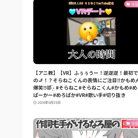
そ
【アニ教】【VR】ふぅぅうー！逆逆逆！最初
の🚬！？そらねこくんの表情にご注目‼️かもめ
爆笑‼️🤣 ̖́- #そらねこ#そらねこくん#かもめ#
ぱーかー#めろぱか#VR#歌い手#切り抜き
2026年6月25日
そ