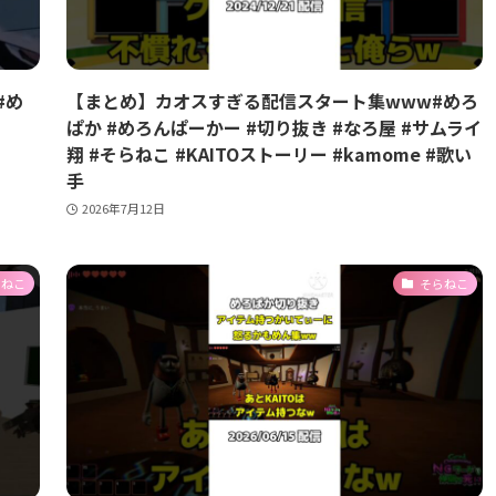
#め
【まとめ】カオスすぎる配信スタート集www#めろ
ぱか #めろんぱーかー #切り抜き #なろ屋 #サムライ
翔 #そらねこ #KAITOストーリー #kamome #歌い
手
2026年7月12日
らねこ
そらねこ