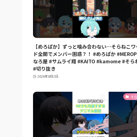
【めろぱか】ずっと噛み合わない…そらねこワ
ド全開でメンバー困惑？！ #めろぱか #MEROPR
なろ屋 #サムライ翔 #KAITO #kamome #そ
#切り抜き
2026年8月2日
そ