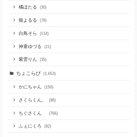
橘ほたる
(30)
狼よるる
(78)
白鳥そら
(114)
神童ゆづる
(21)
紫雲りん
(35)
ちょこらび
(1,653)
かにちゃん
(150)
さくらくん。
(98)
ちぐさくん
(766)
ふぇにくろ
(92)