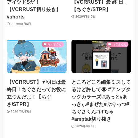
アイツドSだ！
【VCRRUST】最 終 日 。
【VCRRUST切り抜き】
【ちぐさ/STPR】
#shorts
2026年8月5日
2026年8月6日
ちぐさくん
ちぐさくん
【VCRRUST】▼明日は最
ところどころ編集ミスして
終日！ちぐさだってお役に
るけど許して😭 #アンプタ
立つんだよ！【ちぐ
ックカラーズ #あっと#あ
さ/STPR】
っきぃ#まぜた#ぷりっつ#
ちぐさくん#けちゃ
2026年8月5日
#amptak切り抜き
2026年8月4日