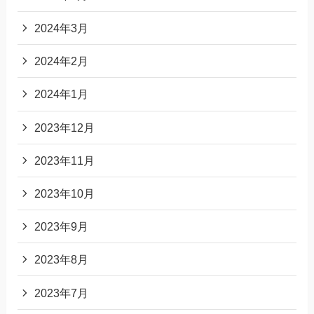
2024年3月
2024年2月
2024年1月
2023年12月
2023年11月
2023年10月
2023年9月
2023年8月
2023年7月