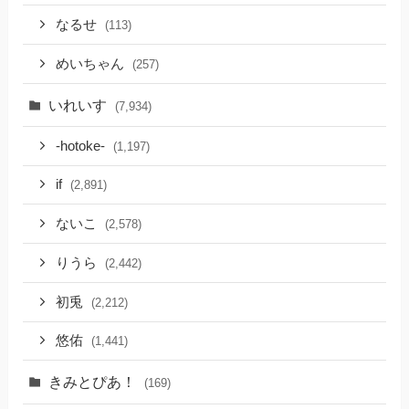
なるせ
(113)
めいちゃん
(257)
いれいす
(7,934)
-hotoke-
(1,197)
if
(2,891)
ないこ
(2,578)
りうら
(2,442)
初兎
(2,212)
悠佑
(1,441)
きみとぴあ！
(169)