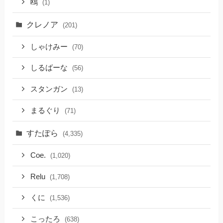
鴎
(1)
クレノア
(201)
しゃけみー
(70)
しるばーな
(56)
スタンガン
(13)
まるぐり
(71)
すたぽら
(4,335)
Coe.
(1,020)
Relu
(1,708)
くに
(1,536)
こったろ
(638)