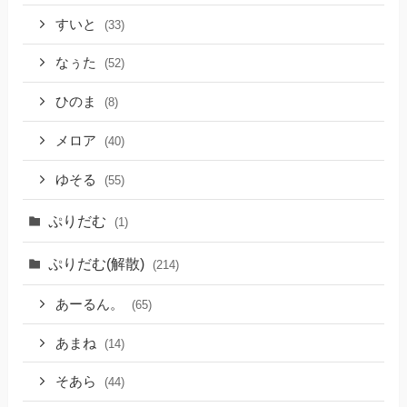
すいと
(33)
なぅた
(52)
ひのま
(8)
メロア
(40)
ゆそる
(55)
ぷりだむ
(1)
ぷりだむ(解散)
(214)
あーるん。
(65)
あまね
(14)
そあら
(44)