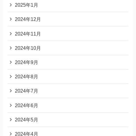
2025年1月
2024年12月
2024年11月
2024年10月
2024年9月
2024年8月
2024年7月
2024年6月
2024年5月
2024年4月