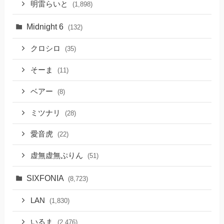
明雷らいと
(1,898)
Midnight 6
(132)
クロシロ
(35)
そーま
(11)
ベアー
(8)
ミツナリ
(28)
愛音虎
(22)
虚無虚無ぷりん
(51)
SIXFONIA
(8,723)
LAN
(1,830)
いるま
(2,476)