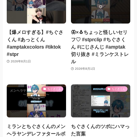
【爆メロすぎる】#ちぐさ
🦋×🐧ちょっと怪しいセリ
くん #あっとくん
フ♡ #stprclip #ちぐさく
#amptakxcolors #tiktok
ん #にじさんじ #amptak
#stpr
切り抜き #ミランケストレ
ル
2026年8月1日
2026年8月1日
ちぐさくん
ちぐさくん
ミランとちぐさくんのメン
ちぐさくんのツボにハマっ
ヘラヤンデレファタールボ
た言葉