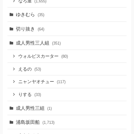
なろ屋
(1,655)
ゆきむら
(35)
切り抜き
(64)
成人男性三人組
(351)
ウォルピスカーター
(80)
えるの
(53)
ニャンヤオチュー
(117)
りする
(33)
成人男性三組
(1)
浦島坂田船
(1,713)