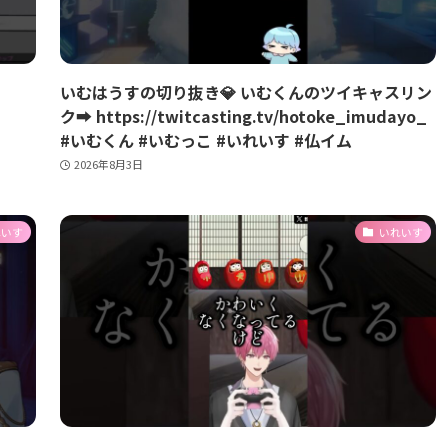
いむはうすの切り抜き💎 いむくんのツイキャスリン
ク➡️ https://twitcasting.tv/hotoke_imudayo_
#いむくん #いむっこ #いれいす #仏イム
2026年8月3日
れいす
いれいす