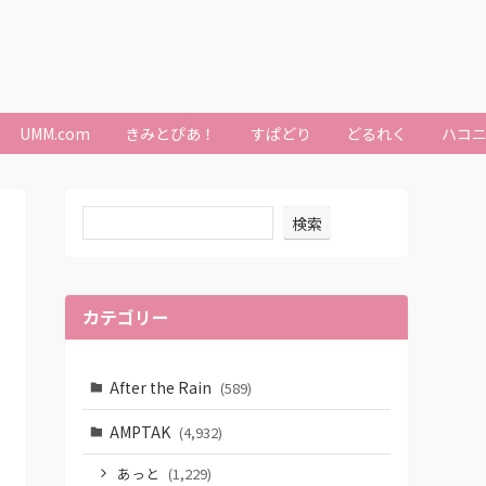
UMM.com
きみとぴあ！
すぱどり
どるれく
ハコ
検索
カテゴリー
After the Rain
(589)
AMPTAK
(4,932)
あっと
(1,229)