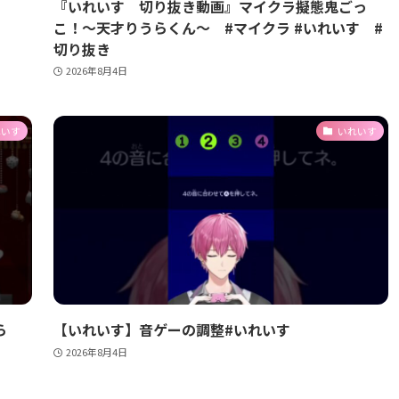
『いれいす 切り抜き動画』マイクラ擬態鬼ごっ
こ！〜天才りうらくん〜 #マイクラ #いれいす #
切り抜き
2026年8月4日
れいす
いれいす
ら
【いれいす】音ゲーの調整#いれいす
2026年8月4日