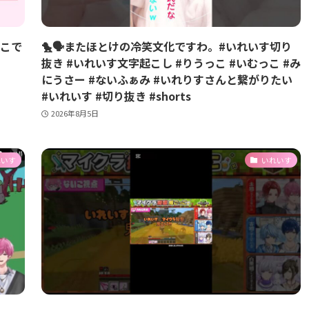
どこで
🐤🗣️またほとけの冷笑文化ですわ。#いれいす切り
抜き #いれいす文字起こし #りうっこ #いむっこ #み
にうさー #ないふぁみ #いれりすさんと繋がりたい
#いれいす #切り抜き #shorts
2026年8月5日
れいす
いれいす