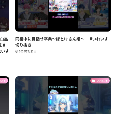
む白黒
同棲中に目指せ卒業〜ほとけさん編〜 #いれいす
 #
切り抜き
れいす
2026年8月3日
れいす
いれいす