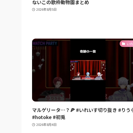
ないこの歌枠動物園まとめ
2026年8月5日
い
マルゲリータ…？🍕 #いれいす切り抜き #りう
#hotoke #初兎
2026年8月4日