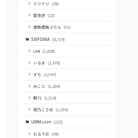
ミツナリ
(28)
愛音虎
(22)
虚無虚無ぷりん
(51)
SIXFONIA
(8,719)
LAN
(1,828)
いるま
(2,476)
すち
(2,547)
みこと
(3,204)
暇72
(1,518)
雨乃こさめ
(1,350)
UMM.com
(222)
もるでお
(99)