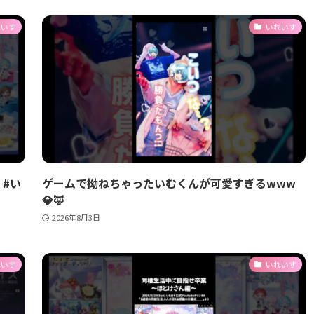
れいす
いれいす
#い
ゲームで拗ねちゃったいむくんが可愛すぎるwww
💎🦊
2026年8月3日
れいす
いれいす