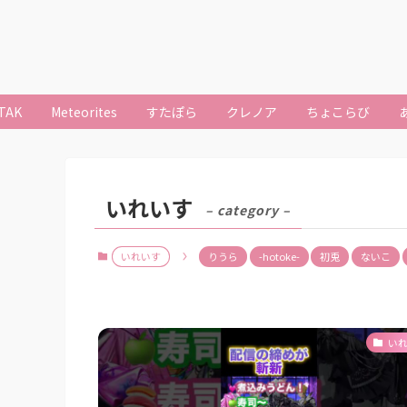
TAK
Meteorites
すたぽら
クレノア
ちょこらび
いれいす
– category –
いれいす
りうら
-hotoke-
初兎
ないこ
い