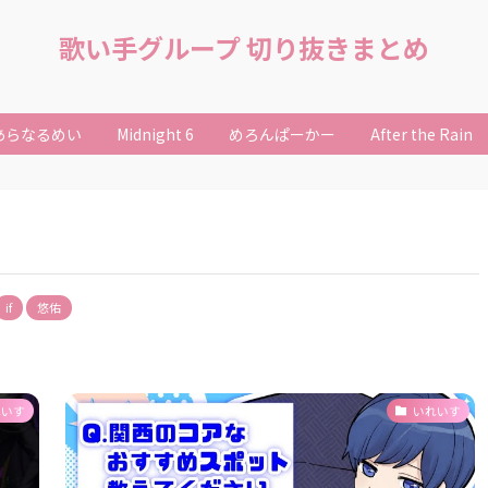
歌い手グループ 切り抜きまとめ
あらなるめい
Midnight 6
めろんぱーかー
After the Rain
if
悠佑
れいす
いれいす