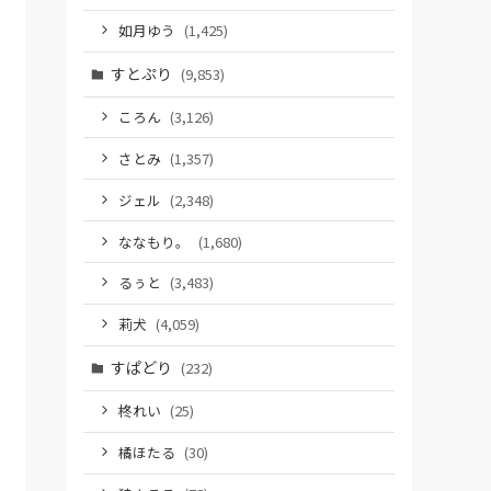
如月ゆう
(1,425)
すとぷり
(9,853)
ころん
(3,126)
さとみ
(1,357)
ジェル
(2,348)
ななもり。
(1,680)
るぅと
(3,483)
莉犬
(4,059)
すぱどり
(232)
柊れい
(25)
橘ほたる
(30)