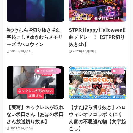
#ゆきむら #切り抜き #文
STPR Happy Halloween!!
字起こし #ゆきむらメモリ
曲メドレー！【STPR切り
ーズ #ハロウィン
抜きch】
2023年10月31日
2023年10月30日
となりの坂田。
くに
【実写】ネックレスが取れ
【すたぽら切り抜き】ハロ
ない坂田さん【あほの坂田
ウィンオフコラボ くにく
さん放送切り抜き】
ん家の不思議な物【文字起
こし】
2023年10月30日