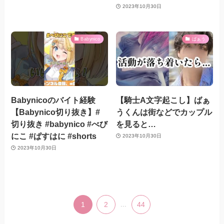
2023年10月30日
Babynico
ばぁう
Babynicoのバイト経験
【騎士A文字起こし】ばぁ
【Babynico切り抜き】#
うくんは街などでカップル
切り抜き #babynico #べび
を見ると…
にこ #ぱすはに #shorts
2023年10月30日
2023年10月30日
1
2
...
44