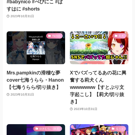
#babynico #べびにこ #ぱ
すはに #shorts
2023年10月31日
Hanon
莉犬
Mrs.pampkinの滑稽な夢
Xでバズってるあの花に興
cover七海うらら・Hanon
奮する莉犬くん
【七海うらら/切り抜き】
wwwwwww【すとぷり文
字起こし】【莉犬/切り抜
2023年10月31日
き】
2023年10月31日
ゆきむら。(脱退)
るぅと