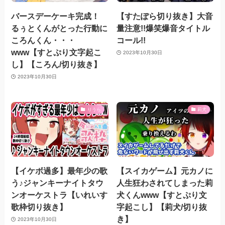
バースデーケーキ完成！
【すたぽら切り抜き】大音
るぅとくんがとった行動に
量注意!!爆笑爆音タイトル
ころんくん・・・
コール!!
www【すとぷり文字起こ
2023年10月30日
し】【ころん/切り抜き】
2023年10月30日
りうら
莉犬
【イケボ過多】最年少の歌
【スイカゲーム】元カノに
う♪ジャンキーナイトタウ
人生狂わされてしまった莉
ンオーケストラ【いれいす
犬くんwww【すとぷり文
歌枠切り抜き】
字起こし】【莉犬/切り抜
き】
2023年10月30日