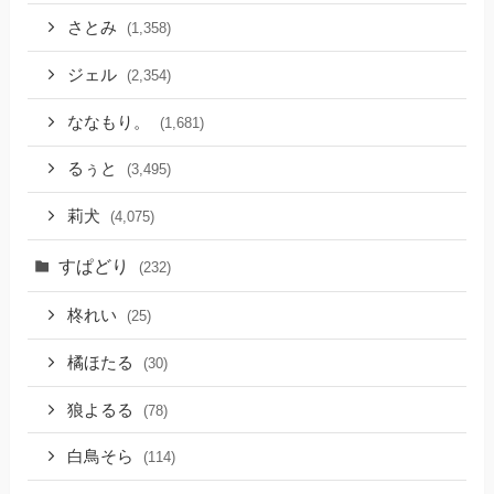
さとみ
(1,358)
ジェル
(2,354)
ななもり。
(1,681)
るぅと
(3,495)
莉犬
(4,075)
すぱどり
(232)
柊れい
(25)
橘ほたる
(30)
狼よるる
(78)
白鳥そら
(114)