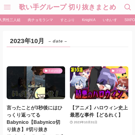
歌い手グループ 切り抜きまとめ
人男性三人組
肉チョモランマ
すとぷり
Knight A
いれいす
SIXFO
2023年10月
– date –
Babynico
フマル
言ったことが3秒後にはひ
【アニメ】ハロウィン史上
っくり返ってる
最悪な事件【どるれく】
Babynico【Babynico切
2023年10月31日
り抜き】#切り抜き