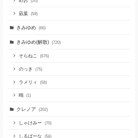
めお
(20)
凪葉
(59)
きみゆめ
(66)
きみゆめ(解散)
(720)
そらねこ
(676)
のっき
(75)
ラメリィ
(58)
鴎
(1)
クレノア
(202)
しゃけみー
(70)
しるばーな
(56)