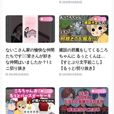
2023年10月30日
ないこ
るぅと
ないこさん家の愉快な仲間
建設の邪魔をしてくるころ
たちです︎👍🏻皆さんが好き
ちゃんに るぅとくんは…
な仲間はいましたか？⌇ミ
【すとぷり文字起こし】
ニ切り抜き
【るぅと/切り抜き】
2023年10月30日
2023年10月30日
ころん
如月ゆう