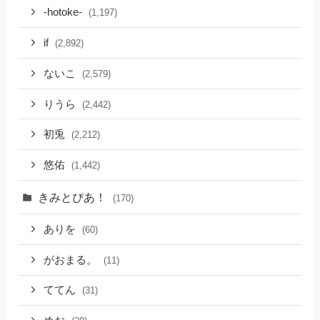
-hotoke-
(1,197)
if
(2,892)
ないこ
(2,579)
りうら
(2,442)
初兎
(2,212)
悠佑
(1,442)
きみとぴあ！
(170)
ありを
(60)
がおまる。
(11)
ててん
(31)