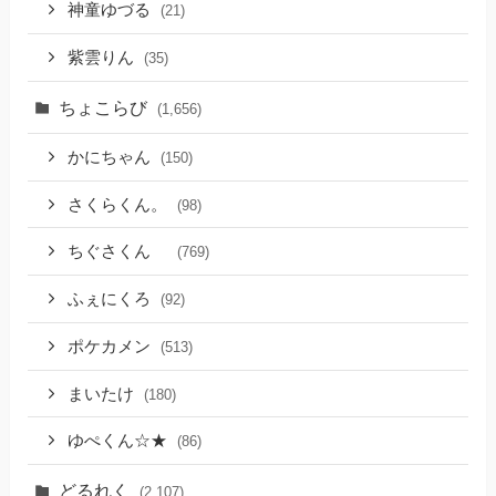
神童ゆづる
(21)
紫雲りん
(35)
ちょこらび
(1,656)
かにちゃん
(150)
さくらくん。
(98)
ちぐさくん
(769)
ふぇにくろ
(92)
ポケカメン
(513)
まいたけ
(180)
ゆぺくん☆★
(86)
どるれく
(2,107)