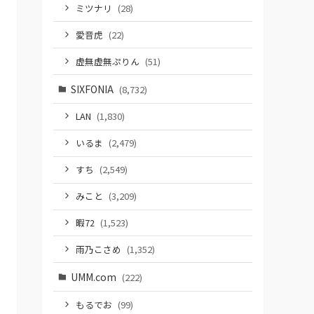
ミツナリ
(28)
愛音虎
(22)
虚無虚無ぷりん
(51)
SIXFONIA
(8,732)
LAN
(1,830)
いるま
(2,479)
すち
(2,549)
みこと
(3,209)
暇72
(1,523)
雨乃こさめ
(1,352)
UMM.com
(222)
もるでお
(99)