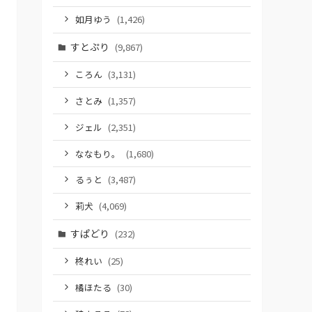
如月ゆう
(1,426)
すとぷり
(9,867)
ころん
(3,131)
さとみ
(1,357)
ジェル
(2,351)
ななもり。
(1,680)
るぅと
(3,487)
莉犬
(4,069)
すぱどり
(232)
柊れい
(25)
橘ほたる
(30)