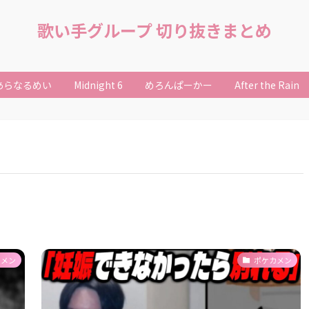
歌い手グループ 切り抜きまとめ
あらなるめい
Midnight 6
めろんぱーかー
After the Rain
カメン
ポケカメン