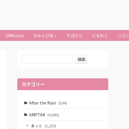
UMM.com
きみとぴあ！
すぱどり
どるれく
ハコ
検索
カテゴリー
After the Rain
(594)
AMPTAK
(4,943)
あっと
(1,233)