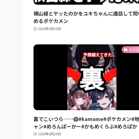
横山緑とヤッたのかをユキちゃんに通話して問
めるポケカメン
2026年6月29日
ポケ
裏でこいつら……😱#kamome#ポケカメン#
ャン#めろんぱーかー#かもめくらぶ#めろぱか
2026年6月29日