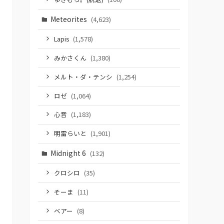
Meteorites
(4,623)
Lapis
(1,578)
みかさくん
(1,380)
メルト・ダ・テンシ
(1,254)
ロゼ
(1,064)
心音
(1,183)
明雷らいと
(1,901)
Midnight 6
(132)
クロシロ
(35)
そーま
(11)
ベアー
(8)