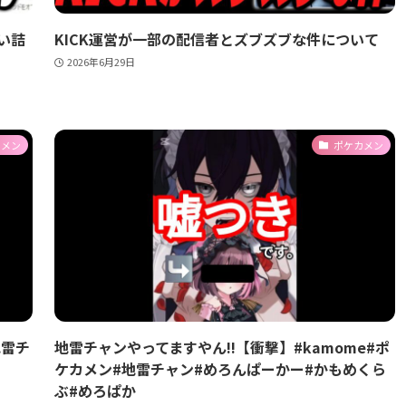
い詰
KICK運営が一部の配信者とズブズブな件について
2026年6月29日
カメン
ポケカメン
地雷チ
地雷チャンやってますやん!!【衝撃】#kamome#ポ
ケカメン#地雷チャン#めろんぱーかー#かもめくら
ぶ#めろぱか