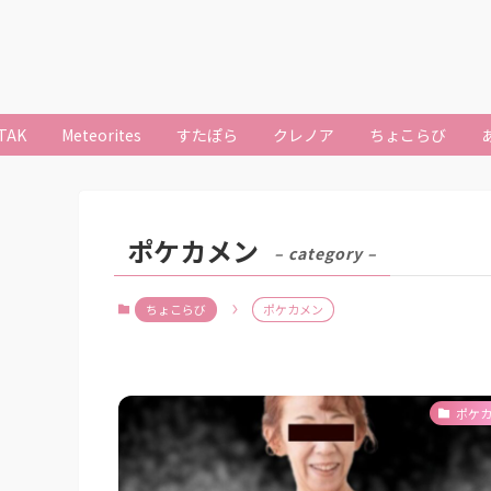
TAK
Meteorites
すたぽら
クレノア
ちょこらび
ポケカメン
– category –
ちょこらび
ポケカメン
ポケ