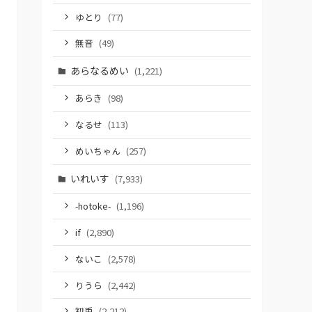
ゆとり
(77)
無音
(49)
あらなるめい
(1,221)
あらき
(98)
なるせ
(113)
めいちゃん
(257)
いれいす
(7,933)
-hotoke-
(1,196)
if
(2,890)
ないこ
(2,578)
りうら
(2,442)
初兎
(2,212)