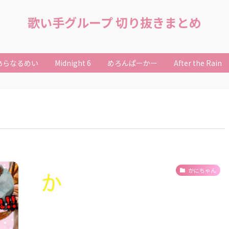
歌い手グループ 切り抜きまとめ
あらなるめい
Midnight 6
めろんぱーかー
After the Rain
かにちゃん