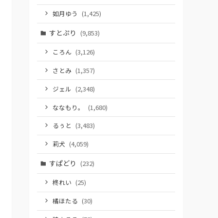
如月ゆう
(1,425)
すとぷり
(9,853)
ころん
(3,126)
さとみ
(1,357)
ジェル
(2,348)
ななもり。
(1,680)
るぅと
(3,483)
莉犬
(4,059)
すぱどり
(232)
柊れい
(25)
橘ほたる
(30)