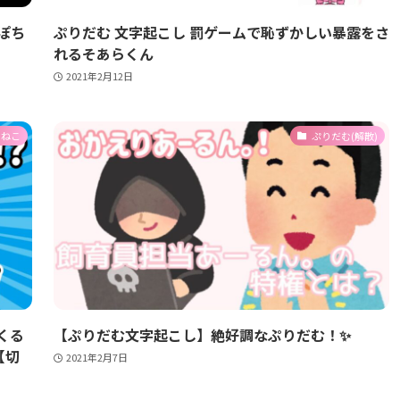
ぽち
ぷりだむ 文字起こし 罰ゲームで恥ずかしい暴露をさ
れるそあらくん
2021年2月12日
らねこ
ぷりだむ(解散)
くる
【ぷりだむ文字起こし】絶好調なぷりだむ！✨
【切
2021年2月7日