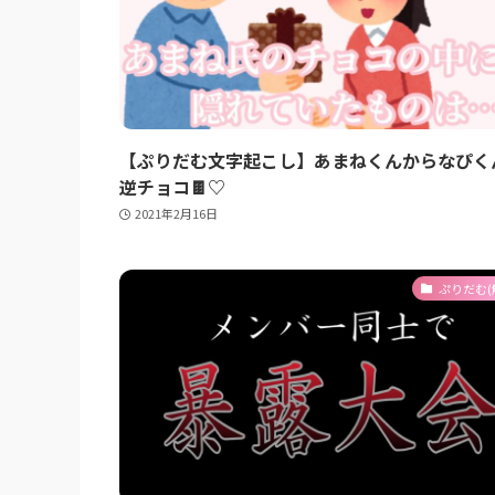
【ぷりだむ文字起こし】あまねくんからなぴく
逆チョコ🍫♡
2021年2月16日
ぷりだむ(