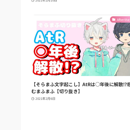
After the
【そらまふ文字起こし】AtRは○年後に解散⁉
むまふまふ【切り抜き】
2021年2月6日