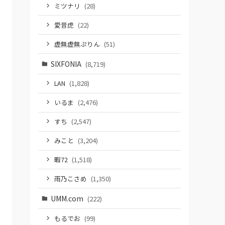
ミツナリ
(28)
愛音虎
(22)
虚無虚無ぷりん
(51)
SIXFONIA
(8,719)
LAN
(1,828)
いるま
(2,476)
すち
(2,547)
みこと
(3,204)
暇72
(1,518)
雨乃こさめ
(1,350)
UMM.com
(222)
もるでお
(99)