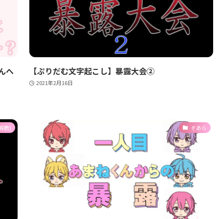
んへ
【ぷりだむ文字起こし】暴露大会②
2021年2月16日
解散)
そあら