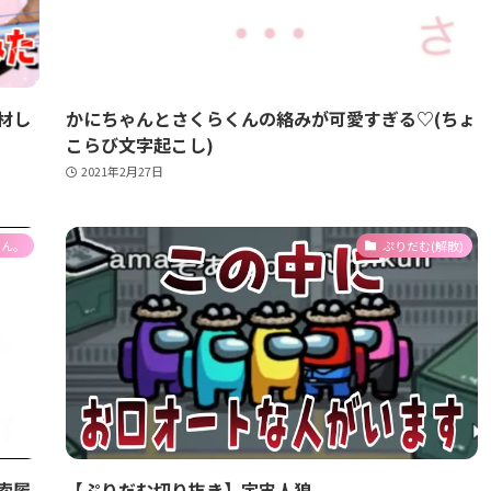
材し
かにちゃんとさくらくんの絡みが可愛すぎる♡(ちょ
こらび文字起こし)
2021年2月27日
くん。
ぷりだむ(解散)
索履
【ぷりだむ切り抜き】宇宙人狼