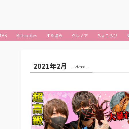
TAK
Meteorites
すたぽら
クレノア
ちょこらび
2021年2月
– date –