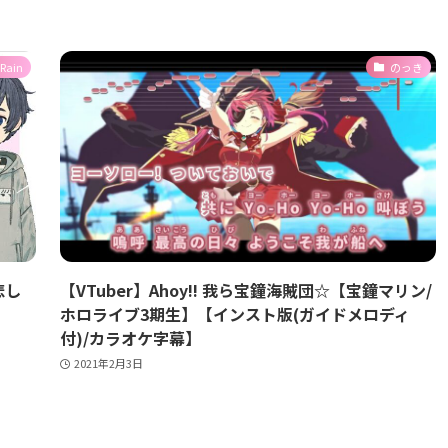
 Rain
のっき
悲し
【VTuber】Ahoy!! 我ら宝鐘海賊団☆【宝鐘マリン/
ホロライブ3期生】【インスト版(ガイドメロディ
付)/カラオケ字幕】
2021年2月3日