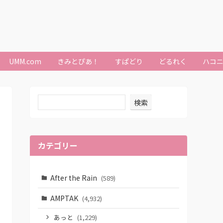
UMM.com
きみとぴあ！
すぱどり
どるれく
ハコ
検索
カテゴリー
After the Rain
(589)
AMPTAK
(4,932)
あっと
(1,229)