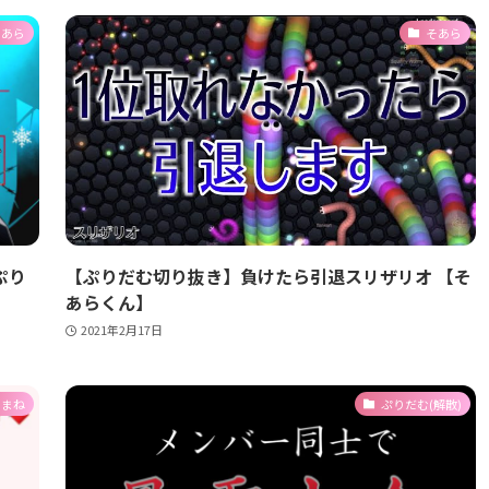
そあら
そあら
ぷり
【ぷりだむ切り抜き】負けたら引退スリザリオ 【そ
あらくん】
2021年2月17日
あまね
ぷりだむ(解散)