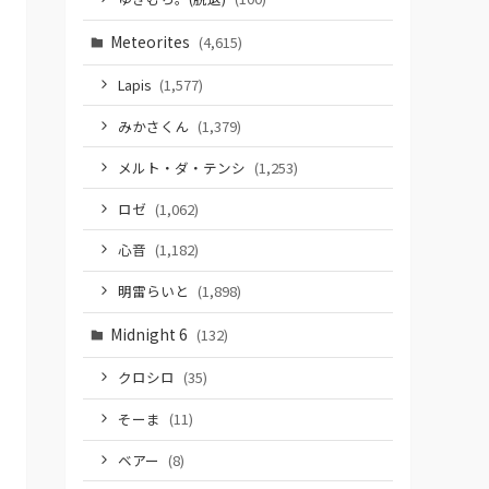
Meteorites
(4,615)
Lapis
(1,577)
みかさくん
(1,379)
メルト・ダ・テンシ
(1,253)
ロゼ
(1,062)
心音
(1,182)
明雷らいと
(1,898)
Midnight 6
(132)
クロシロ
(35)
そーま
(11)
ベアー
(8)