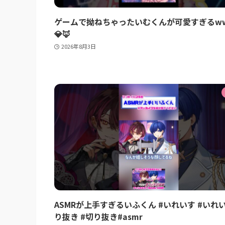
ゲームで拗ねちゃったいむくんが可愛すぎるw
💎🦊
2026年8月3日
ASMRが上手すぎるいふくん #いれいす #いれ
り抜き #切り抜き#asmr