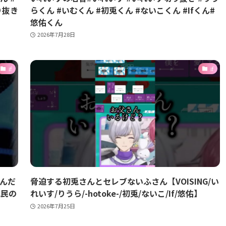
り抜き
らくん #いむくん #初兎くん #ないこくん #Ifくん#
悠佑くん
2026年7月28日
if
if
いんだ
脅迫する初兎さんとセレブないふさん【VOISING/い
ふ民の
れいす/りうら/-hotoke-/初兎/ないこ/If/悠佑】
2026年7月25日