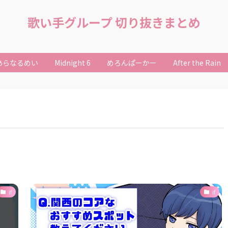
歌い手グループ 切り抜きまとめ
あらなるめい
Midnight 6
めろんぱーかー
After the Rain
if
if