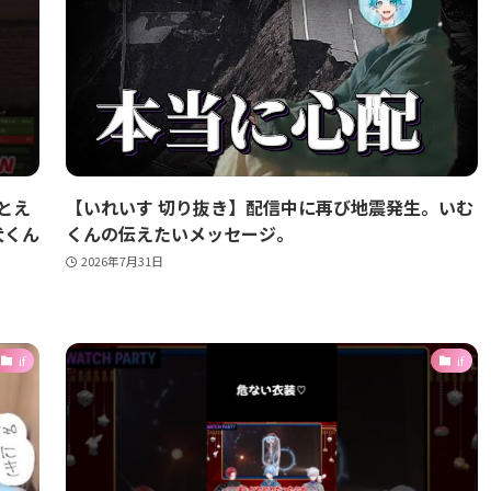
とえ
【いれいす 切り抜き】配信中に再び地震発生。いむ
莉犬くん
くんの伝えたいメッセージ。
2026年7月31日
if
if