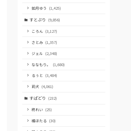
如月ゆう
(1,425)
すとぷり
(9,856)
ころん
(3,127)
さとみ
(1,357)
ジェル
(2,348)
ななもり。
(1,680)
るぅと
(3,484)
莉犬
(4,061)
すぱどり
(232)
柊れい
(25)
橘ほたる
(30)