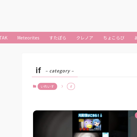
TAK
Meteorites
すたぽら
クレノア
ちょこらび
if
– category –
いれいす
if