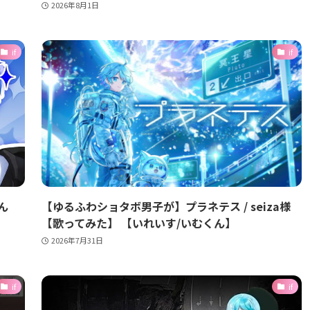
2026年8月1日
if
if
ん
【ゆるふわショタボ男子が】プラネテス / seiza様
【歌ってみた】 【いれいす/いむくん】
2026年7月31日
if
if