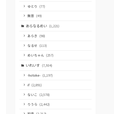
ゆとり
(77)
無音
(49)
あらなるめい
(1,221)
あらき
(98)
なるせ
(113)
めいちゃん
(257)
いれいす
(7,934)
-hotoke-
(1,197)
if
(2,891)
ないこ
(2,578)
りうら
(2,442)
初兎
(2,212)