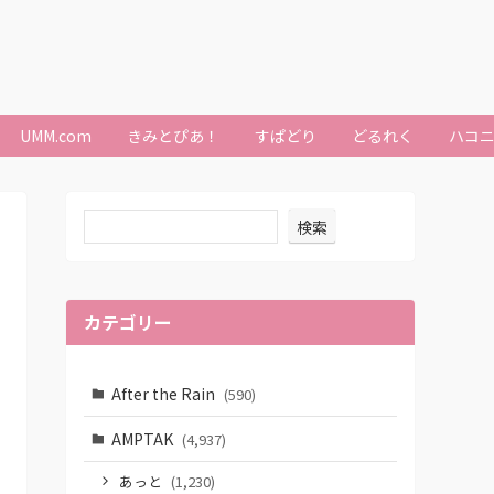
UMM.com
きみとぴあ！
すぱどり
どるれく
ハコ
検索
カテゴリー
After the Rain
(590)
AMPTAK
(4,937)
あっと
(1,230)