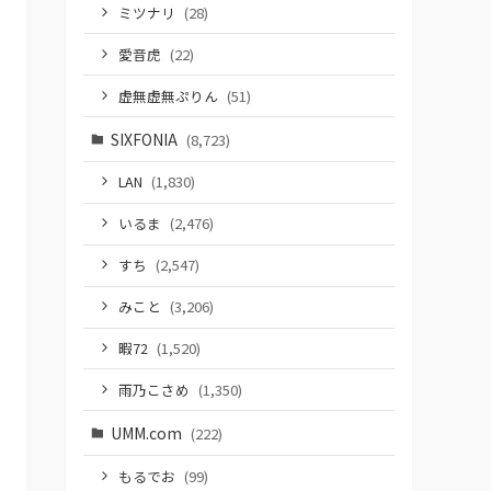
ミツナリ
(28)
愛音虎
(22)
虚無虚無ぷりん
(51)
SIXFONIA
(8,723)
LAN
(1,830)
いるま
(2,476)
すち
(2,547)
みこと
(3,206)
暇72
(1,520)
雨乃こさめ
(1,350)
UMM.com
(222)
もるでお
(99)