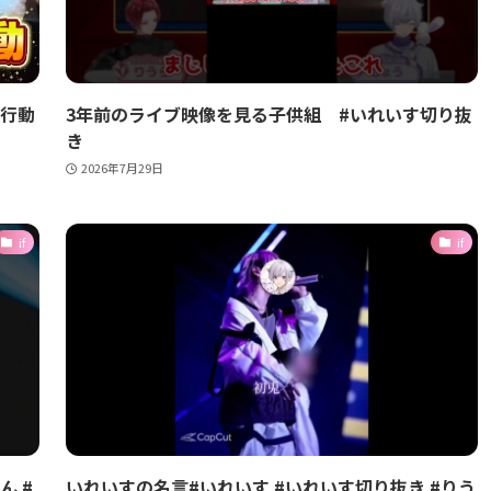
な行動
3年前のライブ映像を見る子供組 #いれいす切り抜
き
2026年7月29日
if
if
ん #
いれいすの名言#いれいす #いれいす切り抜き #りう