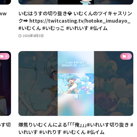
ww
いむはうすの切り抜き💎 いむくんのツイキャスリン
ク➡️ https://twitcasting.tv/hotoke_imudayo_
#いむくん #いむっこ #いれいす #仏イム
2026年8月3日
if
if
いす切
爆焦りいむくんによる｢｢｢俺｣｣｣#いれいす切り抜き #
いれいす #いれりす #いむくん #仏イム