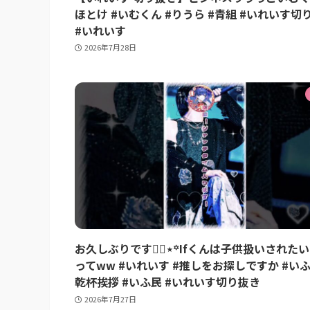
ほとけ #いむくん #りうら #青組 #いれいす切
#いれいす
2026年7月28日
お久しぶりです🙂‍↕️⋆꙳Ifくんは子供扱いされた
ってww #いれいす #推しをお探しですか #い
乾杯挨拶 #いふ民 #いれいす切り抜き
2026年7月27日