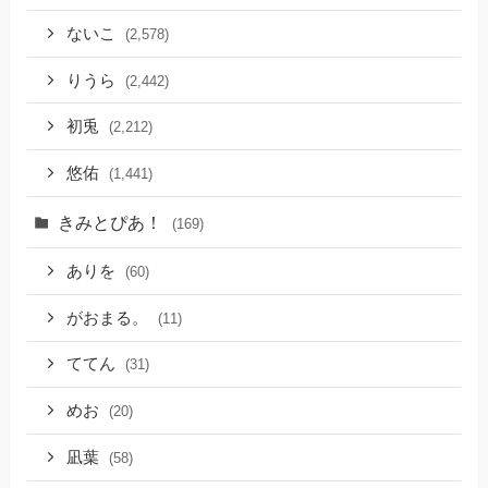
ないこ
(2,578)
りうら
(2,442)
初兎
(2,212)
悠佑
(1,441)
きみとぴあ！
(169)
ありを
(60)
がおまる。
(11)
ててん
(31)
めお
(20)
凪葉
(58)