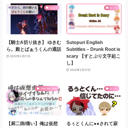
ばぁう
るぅと
【騎士A切り抜き】 ゆきむ
Sutopuri English
ら。殿とばぁうくんの通話
Subtitles – Drunk Root is
scary 【すとぷり文字起こ
2022年1月27日
し】
2022年1月27日
After the Rain
るぅと
【厨二病/痛い】俺は仮想
るぅとくんに●●されて寂