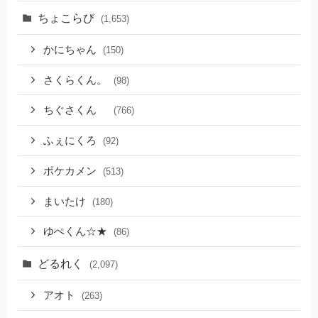
ちょこらび
(1,653)
かにちゃん
(150)
さくらくん。
(98)
ちぐさくん
(766)
ふぇにくろ
(92)
ポケカメン
(513)
まいたけ
(180)
ゆぺくん☆★
(86)
どるれく
(2,097)
アオト
(263)