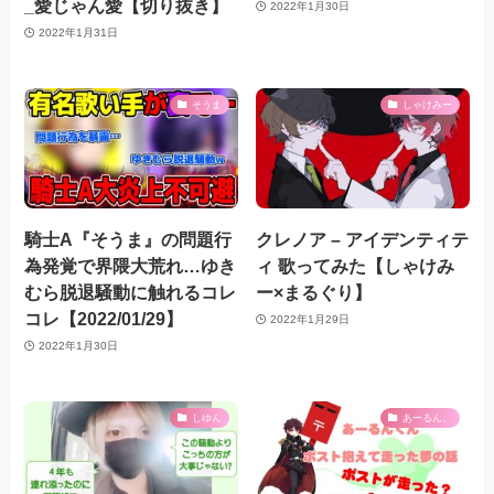
_愛じゃん愛【切り抜き】
2022年1月30日
2022年1月31日
そうま
しゃけみー
騎士A『そうま』の問題行
クレノア – アイデンティテ
為発覚で界隈大荒れ…ゆき
ィ 歌ってみた【しゃけみ
むら脱退騒動に触れるコレ
ー×まるぐり】
コレ【2022/01/29】
2022年1月29日
2022年1月30日
しゆん
あーるん。