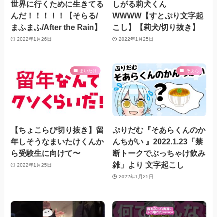
世界に行くために生きてる
しがる莉犬くん
んだ！！！！！【そらる/
WWWW【すとぷり文字起
まふまふ/After the Rain】
こし】【莉犬/切り抜き】
2022年1月26日
2022年1月25日
まいたけ
そあら
【ちょこらび切り抜き】留
ぷりだむ『そあらくんのか
年しそうなまいたけくんか
んちがい 』2022.1.23「禁
ら受験生に向けて〜
断トークでぶっちゃけ飲み
雑」より 文字起こし
2022年1月25日
2022年1月25日