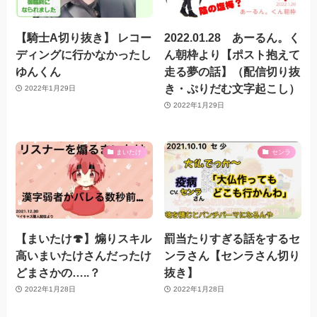
【騎士A切り抜き】 レコー
2022.01.28 あーるん。く
ディングに行かなかったし
ん朝枠より【ポスト抱えて
ゆんくん
走る夢の話】（配信切り抜
き・ぷりだむ文字起こし）
2022年1月29日
2022年1月29日
まいたけ
センラ
【まいたけ🍄】煽りスキル
罰当たりすぎる話をするセ
高いまいたけさんだったけ
ンラさん【センラさん切り
どまさかの…..？
抜き】
2022年1月28日
2022年1月28日