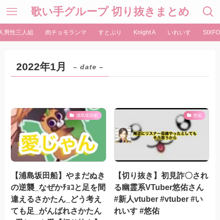
歌い手グループ 切り抜きまとめ
人男性三人組
肉チョモランマ
すとぷり
Knight A
いれいす
SIXFO
2022年1月
– date –
浦島坂田船
悠佑
【浦島坂田船】やまだぬき
【切り抜き】初見詐〇され
の逆襲_なぜかﾁｮｺと足を間
る幽霊系VTuber悠佑さん
違えるさかたん_どう考え
#新人vtuber #vtuber #い
ても足_がんばれさかたん
れいす #悠佑