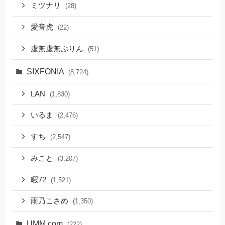
ミツナリ
(28)
愛音虎
(22)
虚無虚無ぷりん
(51)
SIXFONIA
(8,724)
LAN
(1,830)
いるま
(2,476)
すち
(2,547)
みこと
(3,207)
暇72
(1,521)
雨乃こさめ
(1,350)
UMM.com
(222)