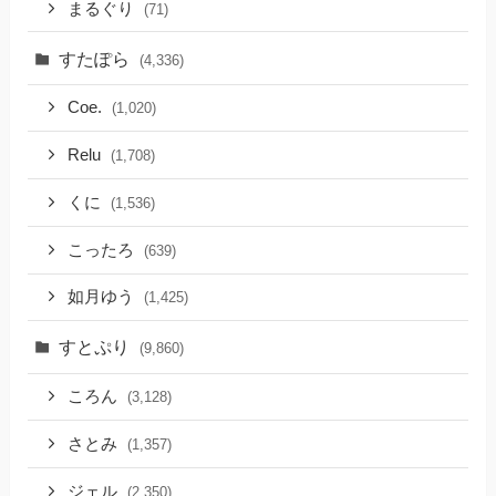
まるぐり
(71)
すたぽら
(4,336)
Coe.
(1,020)
Relu
(1,708)
くに
(1,536)
こったろ
(639)
如月ゆう
(1,425)
すとぷり
(9,860)
ころん
(3,128)
さとみ
(1,357)
ジェル
(2,350)