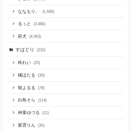
ななもり。
(1,680)
るぅと
(3,486)
莉犬
(4,063)
すぱどり
(232)
柊れい
(25)
橘ほたる
(30)
狼よるる
(78)
白鳥そら
(114)
神童ゆづる
(21)
紫雲りん
(35)