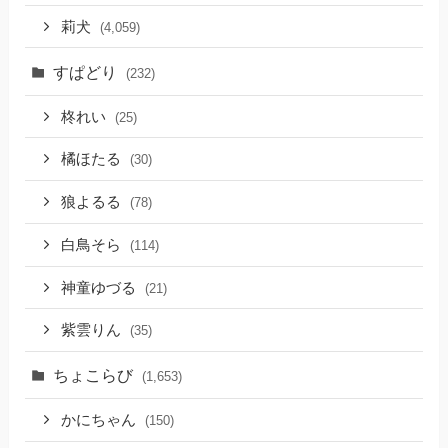
莉犬
(4,059)
すぱどり
(232)
柊れい
(25)
橘ほたる
(30)
狼よるる
(78)
白鳥そら
(114)
神童ゆづる
(21)
紫雲りん
(35)
ちょこらび
(1,653)
かにちゃん
(150)