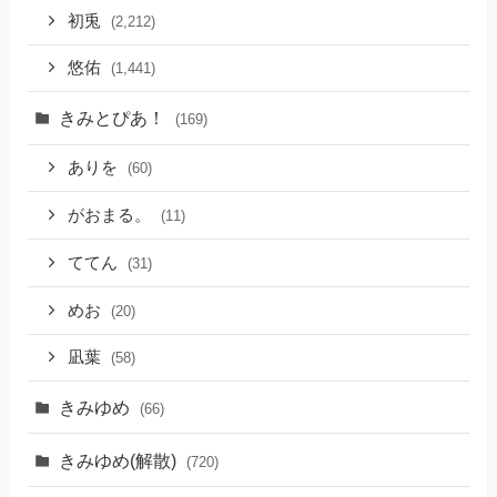
初兎
(2,212)
悠佑
(1,441)
きみとぴあ！
(169)
ありを
(60)
がおまる。
(11)
ててん
(31)
めお
(20)
凪葉
(58)
きみゆめ
(66)
きみゆめ(解散)
(720)