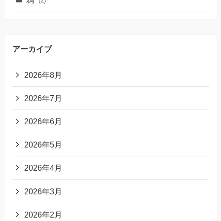
(2)
アーカイブ
2026年8月
2026年7月
2026年6月
2026年5月
2026年4月
2026年3月
2026年2月