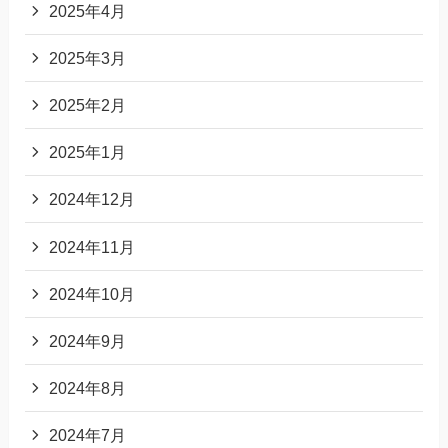
2025年4月
2025年3月
2025年2月
2025年1月
2024年12月
2024年11月
2024年10月
2024年9月
2024年8月
2024年7月