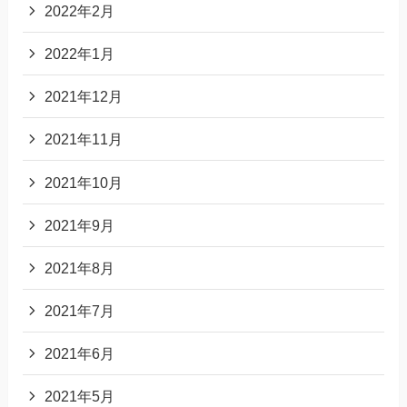
2022年2月
2022年1月
2021年12月
2021年11月
2021年10月
2021年9月
2021年8月
2021年7月
2021年6月
2021年5月