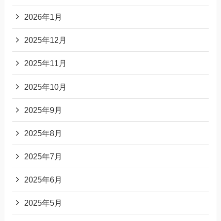
2026年1月
2025年12月
2025年11月
2025年10月
2025年9月
2025年8月
2025年7月
2025年6月
2025年5月