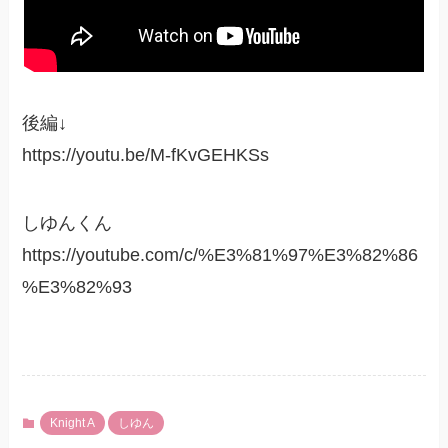
後編↓
https://youtu.be/M-fKvGEHKSs
しゆんくん
https://youtube.com/c/%E3%81%97%E3%82%86
%E3%82%93
Knight A
しゆん