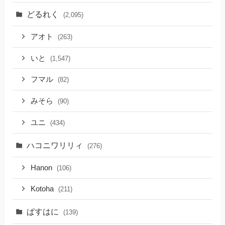
どるれく
(2,095)
アオト
(263)
いと
(1,547)
フマル
(82)
みそら
(90)
ユニ
(434)
ハコニワリリィ
(276)
Hanon
(106)
Kotoha
(211)
ぱすはに
(139)