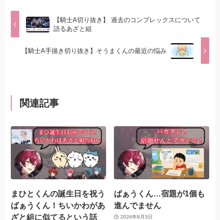
【騎士A切り抜き】 過去のコンプレックスについて
語るあざと組
【騎士A手描き切り抜き】そうまくんの最近の悩み
関連記事
まひとくんの誕生日を祝う
ばぁうくん…宿題が1個も
ばぁうくん！ちいかわがあ
進んでません
ざと組に似てるという話
2026年8月3日