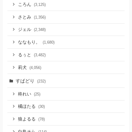
ころん
(3,125)
さとみ
(1,356)
ジェル
(2,348)
ななもり。
(1,680)
るぅと
(3,482)
莉犬
(4,056)
すぱどり
(232)
柊れい
(25)
橘ほたる
(30)
狼よるる
(78)
白鳥そら
(114)