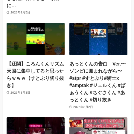
に…
2026年8月5日
【迂闊】ころんくんリズム
あっとくんの告白 Ver.〜
天国に集中してると思った
ゾンビに囲まれながら〜
らｗｗｗ【すとぷり切り抜
#stpr #すとぷり#騎士x
き】
#amptak #ジェルくん #ば
ぁうくん #ちぐさくん #あ
2026年8月3日
っとくん #切り抜き
2026年8月2日