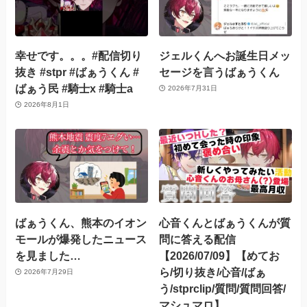
幸せです。。。#配信切り
ジェルくんへお誕生日メッ
抜き #stpr #ばぁうくん #
セージを言うばぁうくん
ばぁう民 #騎士x #騎士a
2026年7月31日
2026年8月1日
ばぁうくん、熊本のイオン
心音くんとばぁうくんが質
モールが爆発したニュース
問に答える配信
を見ました…
【2026/07/09】【めてお
ら/切り抜き/心音/ばぁ
2026年7月29日
う/stprclip/質問/質問回答/
マシュマロ】