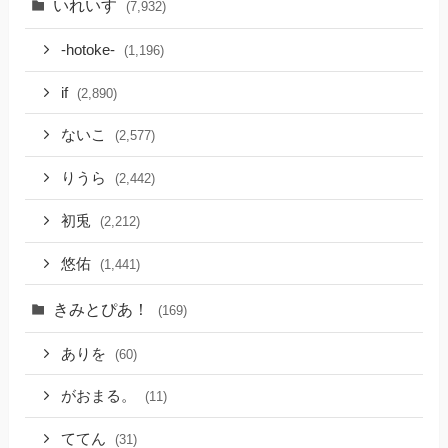
いれいす
(7,932)
-hotoke-
(1,196)
if
(2,890)
ないこ
(2,577)
りうら
(2,442)
初兎
(2,212)
悠佑
(1,441)
きみとぴあ！
(169)
ありを
(60)
がおまる。
(11)
ててん
(31)