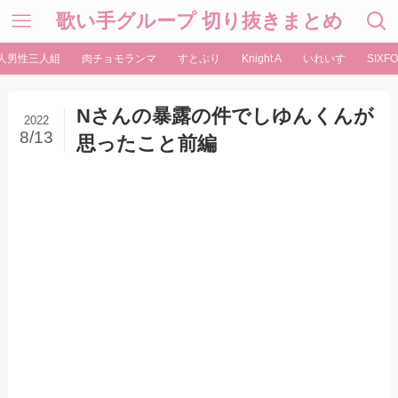
歌い手グループ 切り抜きまとめ
人男性三人組
肉チョモランマ
すとぷり
Knight A
いれいす
SIXFO
Nさんの暴露の件でしゆんくんが
2022
8/13
思ったこと前編