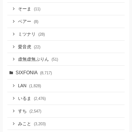
そーま
(11)
ベアー
(8)
ミツナリ
(28)
愛音虎
(22)
虚無虚無ぷりん
(51)
SIXFONIA
(8,717)
LAN
(1,828)
いるま
(2,476)
すち
(2,547)
みこと
(3,203)