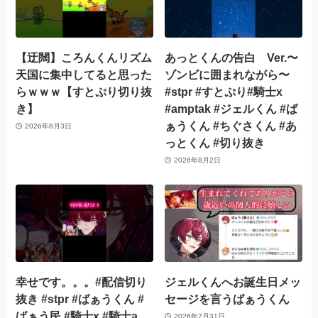
【迂闊】ころんくんリズム
あっとくんの告白 Ver.〜
天国に集中してると思った
ゾンビに囲まれながら〜
らｗｗｗ【すとぷり切り抜
#stpr #すとぷり#騎士x
き】
#amptak #ジェルくん #ば
ぁうくん #ちぐさくん #あ
2026年8月3日
っとくん #切り抜き
2026年8月2日
幸せです。。。#配信切り
ジェルくんへお誕生日メッ
抜き #stpr #ばぁうくん #
セージを言うばぁうくん
ばぁう民 #騎士x #騎士a
2026年7月31日