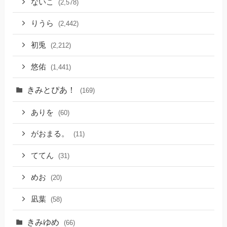
ないこ
(2,578)
りうら
(2,442)
初兎
(2,212)
悠佑
(1,441)
きみとぴあ！
(169)
ありを
(60)
がおまる。
(11)
ててん
(31)
めお
(20)
凪葉
(58)
きみゆめ
(66)