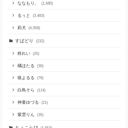
ななもり。
(1,680)
るぅと
(3,483)
莉犬
(4,059)
すぱどり
(232)
柊れい
(25)
橘ほたる
(30)
狼よるる
(78)
白鳥そら
(114)
神童ゆづる
(21)
紫雲りん
(35)
ちょこらび
(1,653)