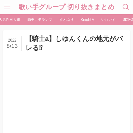
歌い手グループ 切り抜きまとめ
人男性三人組
肉チョモランマ
すとぷり
Knight A
いれいす
SIXFO
【騎士a】しゆんくんの地元がバ
2022
8/13
レる⁉︎