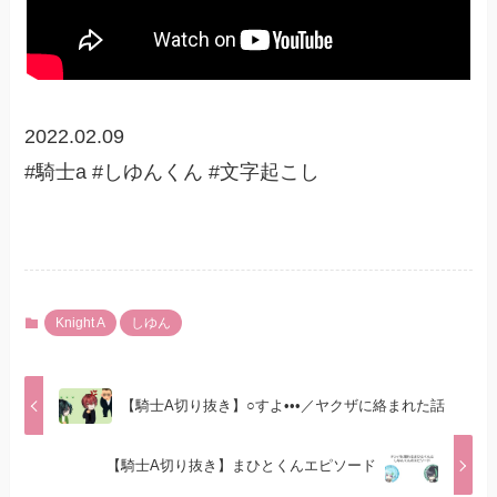
2022.02.09
#騎士a #しゆんくん #文字起こし
Knight A
しゆん
【騎士A切り抜き】○すよ•••／ヤクザに絡まれた話
【騎士A切り抜き】まひとくんエピソード