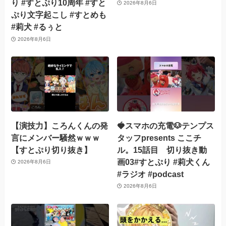
り #すとぷり10周年 #すと
2026年8月6日
ぷり文字起こし #すとめも
#莉犬 #るぅと
2026年8月6日
【演技力】ころんくんの発
🍓スマホの充電🐶テンプス
言にメンバー騒然ｗｗｗ
タッフpresents ここチ
【すとぷり切り抜き】
ル。15話目 切り抜き動
画03#すとぷり #莉犬くん
2026年8月6日
#ラジオ #podcast
2026年8月6日