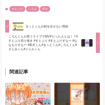
すとぷり
ころん
莉犬
るぅとくんが顔を出さない理由
ころんくんが思うライブでMVPだった人とは！？#
すとぷり切り抜き #すとぷり #すとぷりすなー #な
なもりすなー #莉犬くん#るぅとくん#ころんくん#
さとみくん#ジェルくん
関連記事