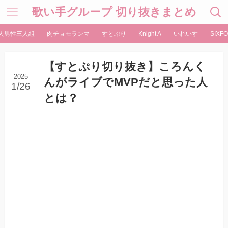
歌い手グループ 切り抜きまとめ
人男性三人組
肉チョモランマ
すとぷり
Knight A
いれいす
SIXFO
【すとぷり切り抜き】ころんく
2025
んがライブでMVPだと思った人
1/26
とは？