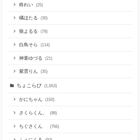
柊れい
(25)
橘ほたる
(30)
狼よるる
(78)
白鳥そら
(114)
神童ゆづる
(21)
紫雲りん
(35)
ちょこらび
(1,653)
かにちゃん
(150)
さくらくん。
(98)
ちぐさくん
(766)
ふぇにくろ
(92)