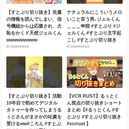
【すとぷり切り抜き】先週
ナチュラルにこういうメロ
の情報を読んでしまい、信
いこと言う男､ジェルくん
号機組からは応援され、大
＿＿＿🫶🏻 #すとぷり #ジ
恥をかくド天然ジェルくん
ェルくん #すとぷり文字起
wwwwwwwww
こし #すとぷり切り抜き
2026年8月6日
2026年8月6日
【すとぷり切り抜き】活動
【VCR RUST】るぅとく
10年目で初めてデジタル
ん視点の切り抜きショート
タトゥーを作ってしまうる
まとめ【#るぅとくん #す
ぅとさんがまさかの叱責を
とぷり #すとぷり切り抜き
受けるww#ころん #すとぷ
#vcrrust 】