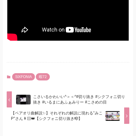
SIXFONIA
暇72
こさいるかわいい^＞＜^#切り抜き #シクフォニ切り
抜き #いるまにあふぁみりー #こさめの目
【ペアオリ曲解説✨】それぞれの解説に現れる"みこ
P"さん👨🏻👑【シクフォニ切り抜き🎼】