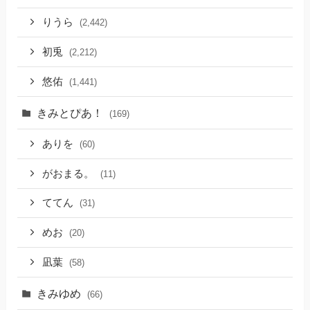
りうら
(2,442)
初兎
(2,212)
悠佑
(1,441)
きみとぴあ！
(169)
ありを
(60)
がおまる。
(11)
ててん
(31)
めお
(20)
凪葉
(58)
きみゆめ
(66)