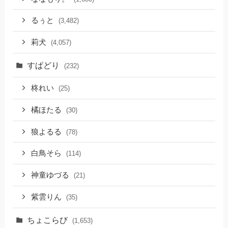
るぅと
(3,482)
莉犬
(4,057)
すぱどり
(232)
柊れい
(25)
橘ほたる
(30)
狼よるる
(78)
白鳥そら
(114)
神童ゆづる
(21)
紫雲りん
(35)
ちょこらび
(1,653)