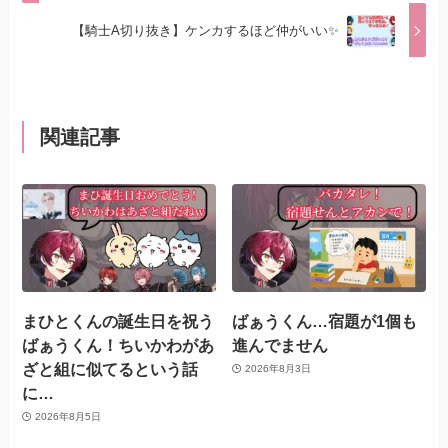
【騎士A切り抜き】ケンカするほど仲がいい✨
関連記事
まひとくんの誕生日を祝う
ばぁうくん…宿題が1個も
ばぁうくん！ちいかわがあ
進んでません
ざと組に似てるという話
2026年8月3日
に…
2026年8月5日