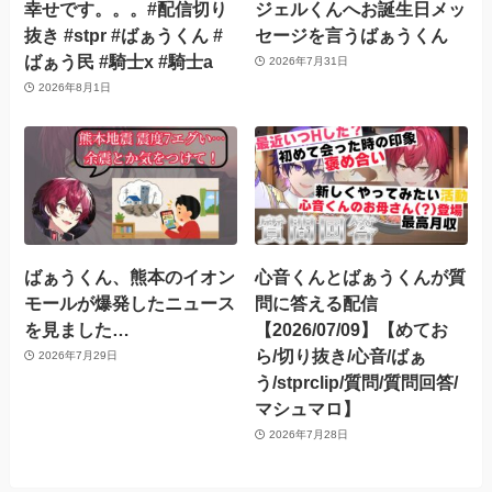
幸せです。。。#配信切り
ジェルくんへお誕生日メッ
抜き #stpr #ばぁうくん #
セージを言うばぁうくん
ばぁう民 #騎士x #騎士a
2026年7月31日
2026年8月1日
ばぁうくん、熊本のイオン
心音くんとばぁうくんが質
モールが爆発したニュース
問に答える配信
を見ました…
【2026/07/09】【めてお
ら/切り抜き/心音/ばぁ
2026年7月29日
う/stprclip/質問/質問回答/
マシュマロ】
2026年7月28日