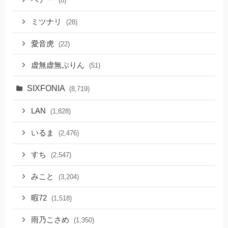
ベアー
(8)
ミツナリ
(28)
愛音虎
(22)
虚無虚無ぷりん
(51)
SIXFONIA
(8,719)
LAN
(1,828)
いるま
(2,476)
すち
(2,547)
みこと
(3,204)
暇72
(1,518)
雨乃こさめ
(1,350)