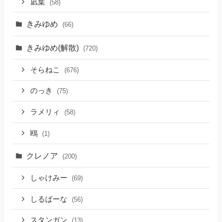
凪葉
(58)
きみゆめ
(66)
きみゆめ(解散)
(720)
そらねこ
(676)
のっき
(75)
ラメリィ
(58)
鴎
(1)
クレノア
(200)
しゃけみー
(69)
しるばーな
(56)
スタンガン
(13)