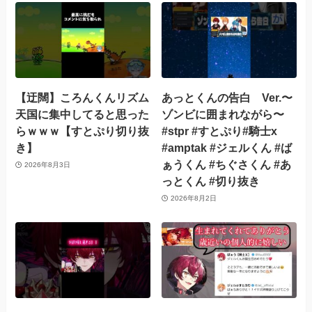
【迂闊】ころんくんリズム
あっとくんの告白 Ver.〜
天国に集中してると思った
ゾンビに囲まれながら〜
らｗｗｗ【すとぷり切り抜
#stpr #すとぷり#騎士x
き】
#amptak #ジェルくん #ば
ぁうくん #ちぐさくん #あ
2026年8月3日
っとくん #切り抜き
2026年8月2日