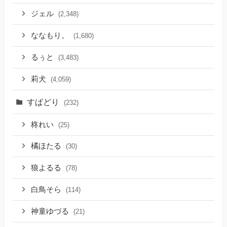
ジェル
(2,348)
ななもり。
(1,680)
るぅと
(3,483)
莉犬
(4,059)
すぱどり
(232)
柊れい
(25)
橘ほたる
(30)
狼よるる
(78)
白鳥そら
(114)
神童ゆづる
(21)