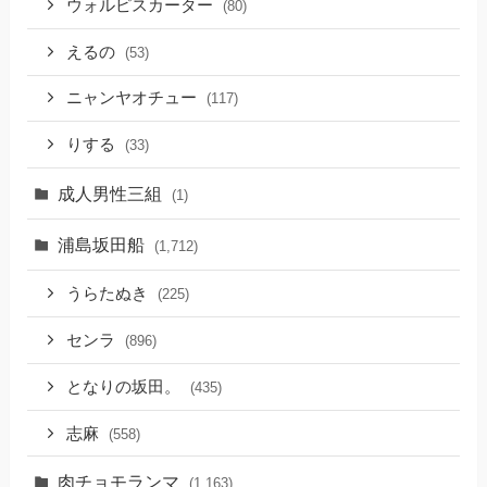
ウォルピスカーター
(80)
えるの
(53)
ニャンヤオチュー
(117)
りする
(33)
成人男性三組
(1)
浦島坂田船
(1,712)
うらたぬき
(225)
センラ
(896)
となりの坂田。
(435)
志麻
(558)
肉チョモランマ
(1,163)