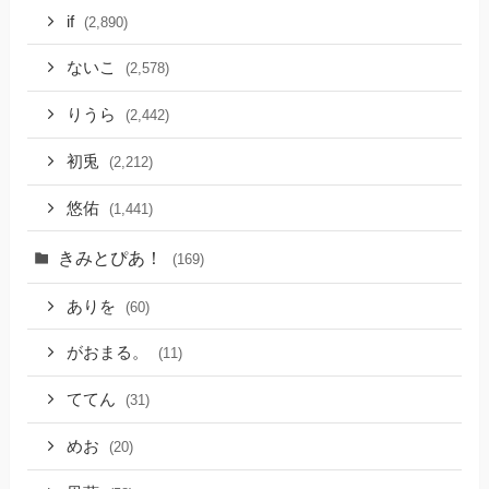
if
(2,890)
ないこ
(2,578)
りうら
(2,442)
初兎
(2,212)
悠佑
(1,441)
きみとぴあ！
(169)
ありを
(60)
がおまる。
(11)
ててん
(31)
めお
(20)