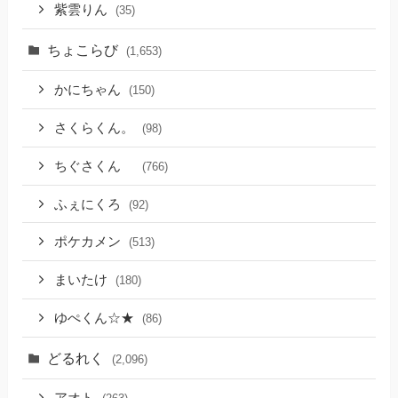
紫雲りん
(35)
ちょこらび
(1,653)
かにちゃん
(150)
さくらくん。
(98)
ちぐさくん
(766)
ふぇにくろ
(92)
ポケカメン
(513)
まいたけ
(180)
ゆぺくん☆★
(86)
どるれく
(2,096)
アオト