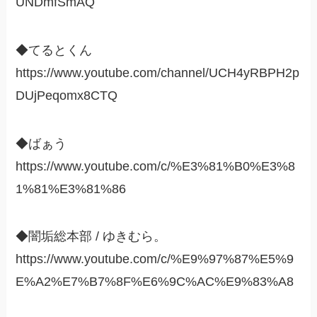
UNDmfSmAQ
◆てるとくん
https://www.youtube.com/channel/UCH4yRBPH2p
DUjPeqomx8CTQ
◆ばぁう
https://www.youtube.com/c/%E3%81%B0%E3%8
1%81%E3%81%86
◆闇垢総本部 / ゆきむら。
https://www.youtube.com/c/%E9%97%87%E5%9
E%A2%E7%B7%8F%E6%9C%AC%E9%83%A8