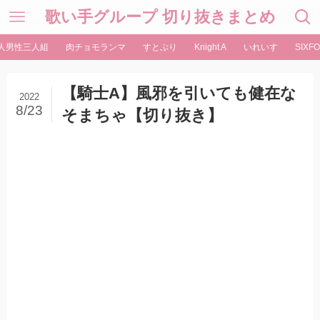
歌い手グループ 切り抜きまとめ
人男性三人組
肉チョモランマ
すとぷり
Knight A
いれいす
SIXFO
【騎士A】風邪を引いても健在な
2022
8/23
そまちゃ【切り抜き】