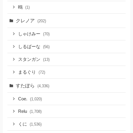
鴎
(1)
クレノア
(202)
しゃけみー
(70)
しるばーな
(56)
スタンガン
(13)
まるぐり
(72)
すたぽら
(4,336)
Coe.
(1,020)
Relu
(1,708)
くに
(1,536)