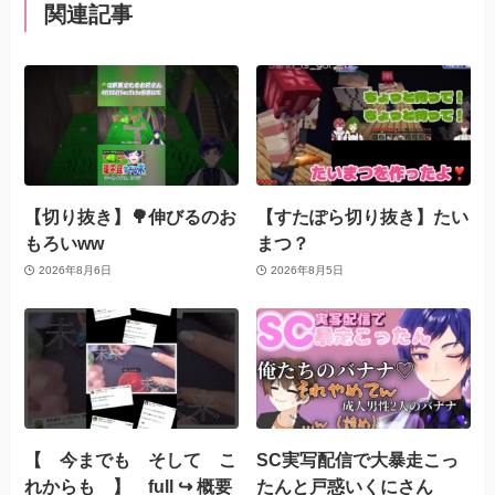
関連記事
【切り抜き】🌳伸びるのお
【すたぽら切り抜き】たい
もろいww
まつ？
2026年8月6日
2026年8月5日
【 今までも そして こ
SC実写配信で大暴走こっ
れからも 】 full ↪︎ 概要
たんと戸惑いくにさん