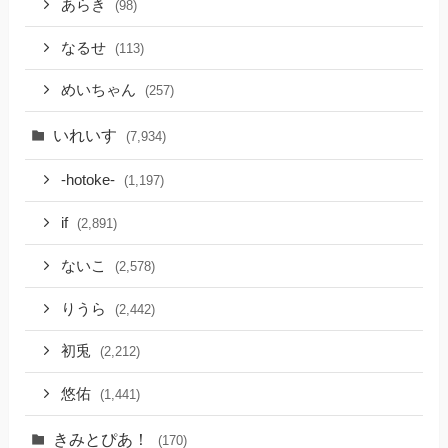
あらき
(98)
なるせ
(113)
めいちゃん
(257)
いれいす
(7,934)
-hotoke-
(1,197)
if
(2,891)
ないこ
(2,578)
りうら
(2,442)
初兎
(2,212)
悠佑
(1,441)
きみとぴあ！
(170)