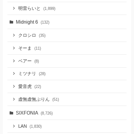
明雷らいと
(1,899)
Midnight 6
(132)
クロシロ
(35)
そーま
(11)
ベアー
(8)
ミツナリ
(28)
愛音虎
(22)
虚無虚無ぷりん
(51)
SIXFONIA
(8,726)
LAN
(1,830)