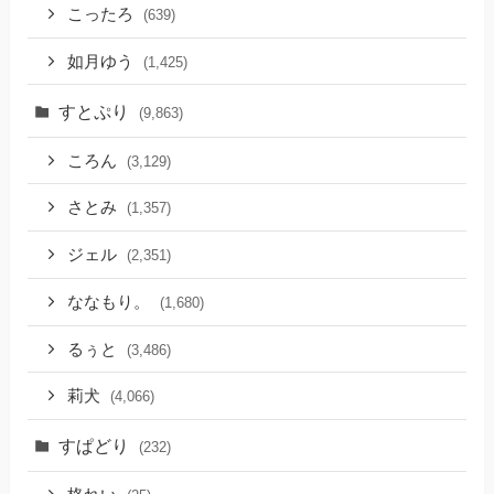
こったろ
(639)
如月ゆう
(1,425)
すとぷり
(9,863)
ころん
(3,129)
さとみ
(1,357)
ジェル
(2,351)
ななもり。
(1,680)
るぅと
(3,486)
莉犬
(4,066)
すぱどり
(232)