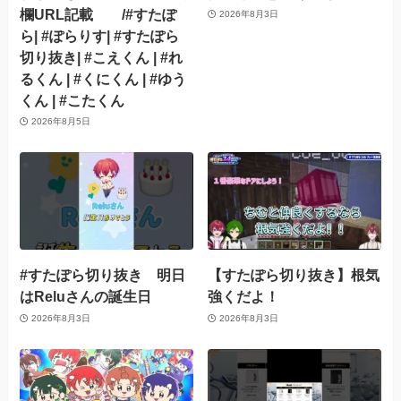
欄URL記載 /#すたぽ
2026年8月3日
ら| #ぽらりす| #すたぽら
切り抜き| #こえくん | #れ
るくん | #くにくん | #ゆう
くん | #こたくん
2026年8月5日
#すたぽら切り抜き 明日
【すたぽら切り抜き】根気
はReluさんの誕生日
強くだよ！
2026年8月3日
2026年8月3日