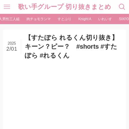
歌い手グループ 切り抜きまとめ
人男性三人組
肉チョモランマ
すとぷり
Knight A
いれいす
SIXFO
【すたぽら れるくん切り抜き】
2025
キーン？ピー？ #shorts #すた
2/01
ぽら #れるくん