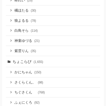
柊れい
(25)
橘ほたる
(30)
狼よるる
(78)
白鳥そら
(114)
神童ゆづる
(21)
紫雲りん
(35)
ちょこらび
(1,655)
かにちゃん
(150)
さくらくん。
(98)
ちぐさくん
(768)
ふぇにくろ
(92)