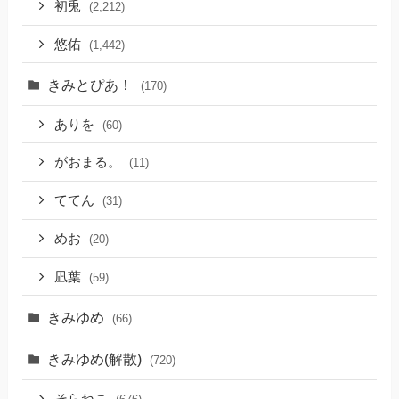
初兎
(2,212)
悠佑
(1,442)
きみとぴあ！
(170)
ありを
(60)
がおまる。
(11)
ててん
(31)
めお
(20)
凪葉
(59)
きみゆめ
(66)
きみゆめ(解散)
(720)
そらねこ