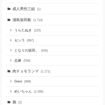
成人男性三組
(1)
浦島坂田船
(1,714)
うらたぬき
(225)
センラ
(897)
となりの坂田。
(435)
志麻
(559)
肉チョモランマ
(1,171)
Gero
(998)
めいちゃん
(1,006)
鴉
(2)