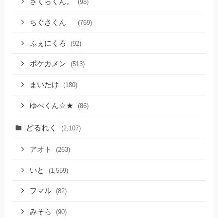
さくらくん。
(98)
ちぐさくん
(769)
ふぇにくろ
(92)
ポケカメン
(513)
まいたけ
(180)
ゆぺくん☆★
(86)
どるれく
(2,107)
アオト
(263)
いと
(1,559)
フマル
(82)
みそら
(90)