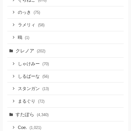
(676)
のっき
(75)
ラメリィ
(58)
鴎
(1)
クレノア
(202)
しゃけみー
(70)
しるばーな
(56)
スタンガン
(13)
まるぐり
(72)
すたぽら
(4,340)
Coe.
(1,021)