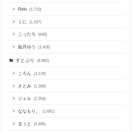
Relu
(1,710)
くに
(1,537)
こったろ
(640)
如月ゆう
(1,426)
すとぷり
(9,882)
ころん
(3,134)
さとみ
(1,358)
ジェル
(2,354)
ななもり。
(1,681)
るぅと
(3,495)