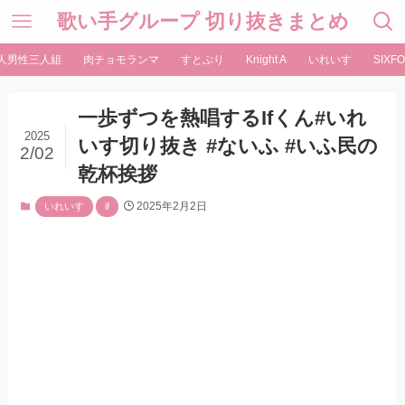
歌い手グループ 切り抜きまとめ
人男性三人組
肉チョモランマ
すとぷり
Knight A
いれいす
SIXFO
一歩ずつを熱唱するIfくん#いれ
2025
いす切り抜き #ないふ #いふ民の
2/02
乾杯挨拶
2025年2月2日
いれいす
if