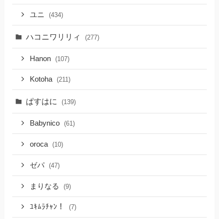
ユニ
(434)
ハコニワリリィ
(277)
Hanon
(107)
Kotoha
(211)
ぱすはに
(139)
Babynico
(61)
oroca
(10)
ゼパ
(47)
まりなる
(9)
ﾕｷﾑﾗﾁｬﾝ！
(7)