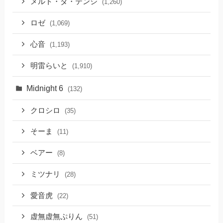
メルト・ダ・テンシ
(1,260)
ロゼ
(1,069)
心音
(1,193)
明雷らいと
(1,910)
Midnight 6
(132)
クロシロ
(35)
そーま
(11)
ベアー
(8)
ミツナリ
(28)
愛音虎
(22)
虚無虚無ぷりん
(51)