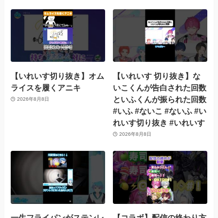
【いれいす切り抜き】オム
【いれいす 切り抜き】な
ライスを履くアニキ
いこくんが告白された回数
といふくんが振られた回数
2026年8月8日
#いふ #ないこ #ないふ #い
れいす切り抜き #いれいす
2026年8月8日
一生フライパンがステンレ
【コラボ】配信の終わり方