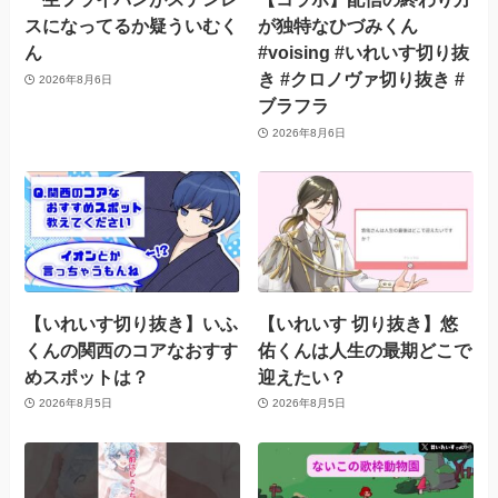
スになってるか疑ういむく
が独特なひづみくん
ん
#voising #いれいす切り抜
き #クロノヴァ切り抜き #
2026年8月6日
ブラフラ
2026年8月6日
【いれいす切り抜き】いふ
【いれいす 切り抜き】悠
くんの関西のコアなおすす
佑くんは人生の最期どこで
めスポットは？
迎えたい？
2026年8月5日
2026年8月5日