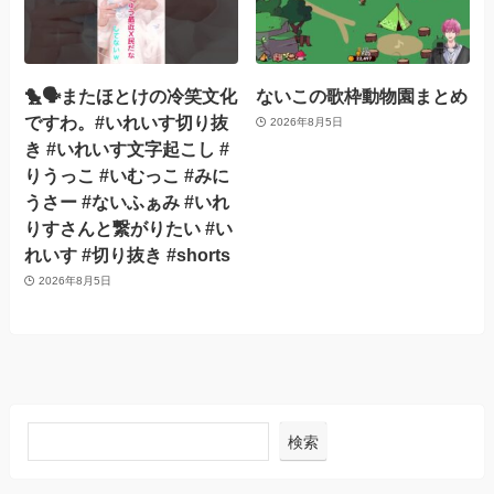
🐤🗣️またほとけの冷笑文化
ないこの歌枠動物園まとめ
ですわ。#いれいす切り抜
2026年8月5日
き #いれいす文字起こし #
りうっこ #いむっこ #みに
うさー #ないふぁみ #いれ
りすさんと繋がりたい #い
れいす #切り抜き #shorts
2026年8月5日
検索