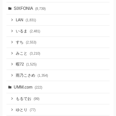
SIXFONIA
(8,739)
LAN
(1,831)
いるま
(2,481)
すち
(2,553)
みこと
(3,210)
暇72
(1,525)
雨乃こさめ
(1,354)
UMM.com
(222)
もるでお
(99)
ゆとり
(77)