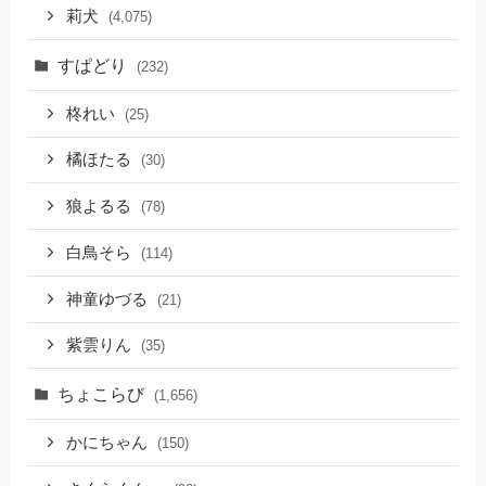
莉犬
(4,075)
すぱどり
(232)
柊れい
(25)
橘ほたる
(30)
狼よるる
(78)
白鳥そら
(114)
神童ゆづる
(21)
紫雲りん
(35)
ちょこらび
(1,656)
かにちゃん
(150)