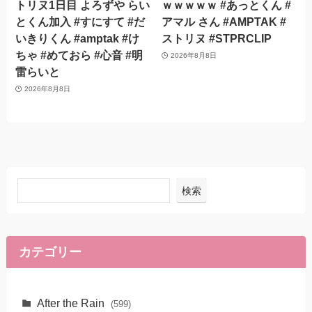
トリヌ1日目 よろずや らい
ｗｗｗｗｗ #あっとくん #
とくん加入 #すにすて #だ
アマル さん #AMPTAK #
いきりくん #amptak #け
ストリヌ #STPRCLIP
ちゃ #めておら #心音 #明
2026年8月8日
雷らいと
2026年8月8日
検索
カテゴリー
After the Rain
(599)