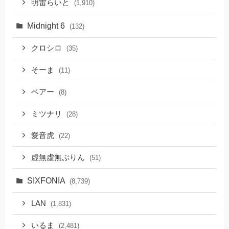
明雷らいと
(1,910)
Midnight 6
(132)
クロシロ
(35)
そーま
(11)
ベアー
(8)
ミツナリ
(28)
愛音虎
(22)
虚無虚無ぷりん
(51)
SIXFONIA
(8,739)
LAN
(1,831)
いるま
(2,481)