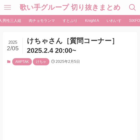
歌い手グループ 切り抜きまとめ
人男性三人組
肉チョモランマ
すとぷり
Knight A
いれいす
SIXFO
けちゃさん［質問コーナー］
2025
2/05
2025.2.4 20:00~
2025年2月5日
AMPTAK
けちゃ