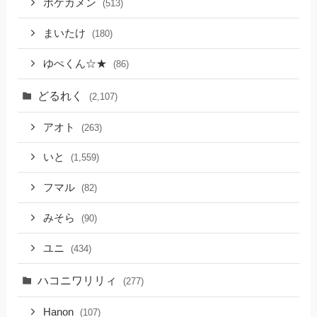
ポケカメン
(513)
まいたけ
(180)
ゆぺくん☆★
(86)
どるれく
(2,107)
アオト
(263)
いと
(1,559)
フマル
(82)
みそら
(90)
ユニ
(434)
ハコニワリリィ
(277)
Hanon
(107)