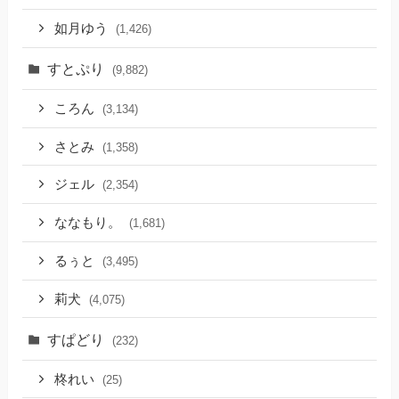
如月ゆう
(1,426)
すとぷり
(9,882)
ころん
(3,134)
さとみ
(1,358)
ジェル
(2,354)
ななもり。
(1,681)
るぅと
(3,495)
莉犬
(4,075)
すぱどり
(232)
柊れい
(25)