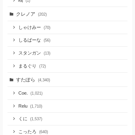
鴎
(1)
クレノア
(202)
しゃけみー
(70)
しるばーな
(56)
スタンガン
(13)
まるぐり
(72)
すたぽら
(4,340)
Coe.
(1,021)
Relu
(1,710)
くに
(1,537)
こったろ
(640)