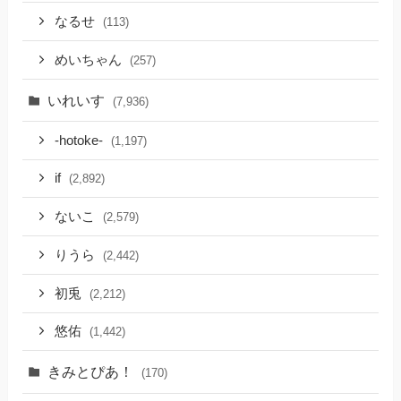
なるせ
(113)
めいちゃん
(257)
いれいす
(7,936)
-hotoke-
(1,197)
if
(2,892)
ないこ
(2,579)
りうら
(2,442)
初兎
(2,212)
悠佑
(1,442)
きみとぴあ！
(170)