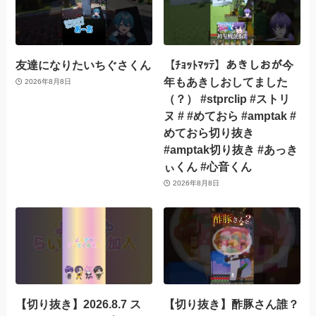
友達になりたいちぐさくん
【ﾁｮｯﾄﾏｯﾃ】あきしおが今
年もあきしおしてました
2026年8月8日
（？） #stprclip #ストリ
ヌ # #めておら #amptak #
めておら切り抜き
#amptak切り抜き #あっき
ぃくん #心音くん
2026年8月8日
【切り抜き】2026.8.7 ス
【切り抜き】酢豚さん誰？