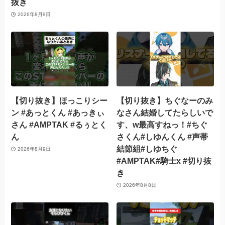
抜き
2026年8月9日
【切り抜き】ほっこりシー
【切り抜き】ちぐなーのみ
ン #あっとくん #あっきぃ
なさん結婚してたらしいで
さん #AMPTAK #るぅとく
す、w最高すねっ！#ちぐ
ん
さくん#しゆんくん #声帯
結節組#しゆちぐ
2026年8月9日
#AMPTAK#騎士x #切り抜
き
2026年8月8日