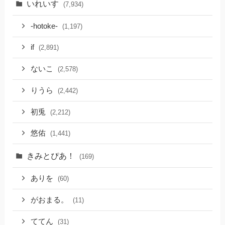
いれいす
(7,934)
-hotoke-
(1,197)
if
(2,891)
ないこ
(2,578)
りうら
(2,442)
初兎
(2,212)
悠佑
(1,441)
きみとぴあ！
(169)
ありを
(60)
がおまる。
(11)
ててん
(31)