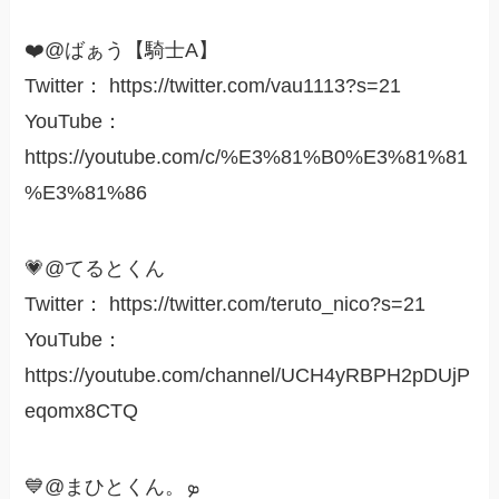
❤️@ばぁう【騎士A】
Twitter： https://twitter.com/vau1113?s=21
YouTube：
https://youtube.com/c/%E3%81%B0%E3%81%81
%E3%81%86
💗@てるとくん
Twitter： https://twitter.com/teruto_nico?s=21
YouTube：
https://youtube.com/channel/UCH4yRBPH2pDUjP
eqomx8CTQ
💙@まひとくん。ܤ