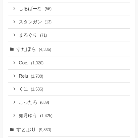
しるばーな
(56)
スタンガン
(13)
まるぐり
(71)
すたぽら
(4,336)
Coe.
(1,020)
Relu
(1,708)
くに
(1,536)
こったろ
(639)
如月ゆう
(1,425)
すとぷり
(9,860)