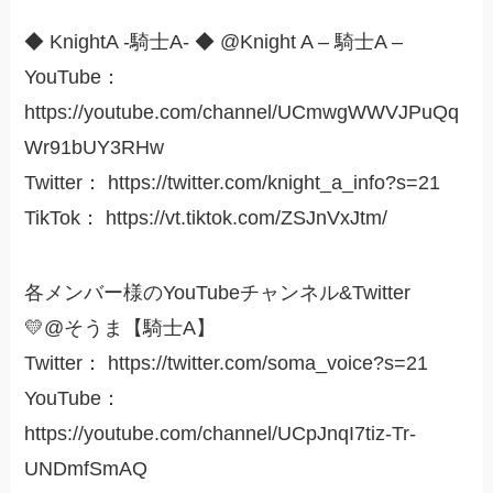
◆ KnightA -騎士A- ◆ @Knight A – 騎士A –
YouTube：
https://youtube.com/channel/UCmwgWWVJPuQq
Wr91bUY3RHw
Twitter： https://twitter.com/knight_a_info?s=21
TikTok： https://vt.tiktok.com/ZSJnVxJtm/
各メンバー様のYouTubeチャンネル&Twitter
💛@そうま【騎士A】
Twitter： https://twitter.com/soma_voice?s=21
YouTube：
https://youtube.com/channel/UCpJnqI7tiz-Tr-
UNDmfSmAQ