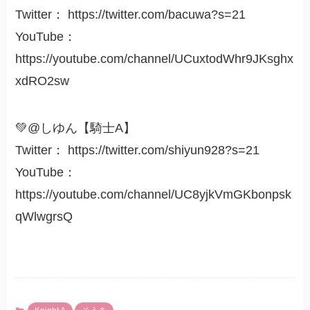
Twitter： https://twitter.com/bacuwa?s=21
YouTube：
https://youtube.com/channel/UCuxtodWhr9JKsghx
xdRO2sw
💚@しゆん【騎士A】
Twitter： https://twitter.com/shiyun928?s=21
YouTube：
https://youtube.com/channel/UC8yjkVmGKbonpsk
qWlwgrsQ