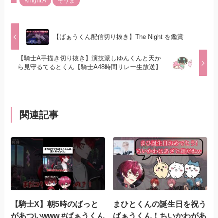
Knight A
そうま
【ばぁうくん配信切り抜き】The Night を鑑賞
【騎士A手描き切り抜き】演技派しゆんくんと天か
ら見守るてるとくん【騎士A48時間リレー生放送】
関連記事
【騎士X】朝5時のばっと
まひとくんの誕生日を祝う
があついwww #ばぁうくん
ばぁうくん！ちいかわがあ