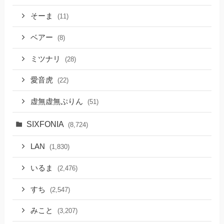
そーま
(11)
ベアー
(8)
ミツナリ
(28)
愛音虎
(22)
虚無虚無ぷりん
(51)
SIXFONIA
(8,724)
LAN
(1,830)
いるま
(2,476)
すち
(2,547)
みこと
(3,207)