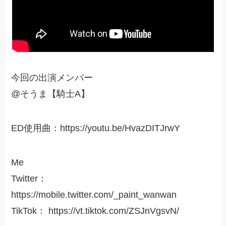
今回の出演メンバー
@そうま【騎士A】
ED使用曲：https://youtu.be/HvazDITJrwY
Me
Twitter：
https://mobile.twitter.com/_paint_wanwan
TikTok： https://vt.tiktok.com/ZSJnVgsvN/