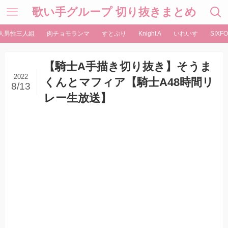
歌い手グループ 切り抜きまとめ
人男性三人組
肉チョモランマ
すとぷり
Knight A
いれいす
SIXFO
【騎士A手描き切り抜き】そうま
2022
くんとマフィア【騎士A48時間リ
8/13
レー生放送】