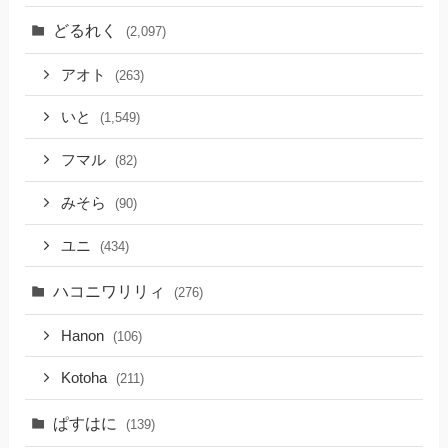
どるれく
(2,097)
アオト
(263)
いと
(1,549)
フマル
(82)
みそら
(90)
ユニ
(434)
ハコニワリリィ
(276)
Hanon
(106)
Kotoha
(211)
ぱすはに
(139)