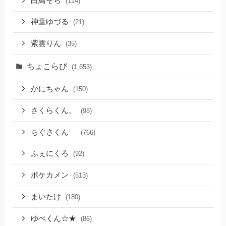
白鳥そら
(114)
神童ゆづる
(21)
紫雲りん
(35)
ちょこらび
(1,653)
かにちゃん
(150)
さくらくん。
(98)
ちぐさくん
(766)
ふぇにくろ
(92)
ポケカメン
(513)
まいたけ
(180)
ゆぺくん☆★
(86)