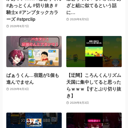
#あっとくん #切り抜き #
ざと組に似てるという話
騎士x #アンプタックカラ
に…
ーズ #stprclip
2026年8月5日
2026年8月7日
ばぁうくん…宿題が1個も
【迂闊】ころんくんリズム
進んでません
天国に集中してると思った
らｗｗｗ【すとぷり切り抜
2026年8月3日
き】
2026年8月3日