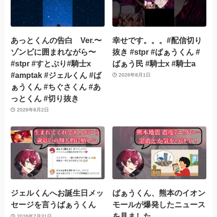
あっとくんの告白 Ver.〜
幸せです。。。#配信切り
ゾンビに囲まれながら〜
抜き #stpr #ばぁうくん #
#stpr #すとぷり#騎士x
ばぁう民 #騎士x #騎士a
#amptak #ジェルくん #ば
2026年8月1日
ぁうくん #ちぐさくん #あ
っとくん #切り抜き
2026年8月2日
ジェルくんへお誕生日メッ
ばぁうくん、熊本のイオン
セージを言うばぁうくん
モールが爆発したニュース
を見ました…
2026年7月31日