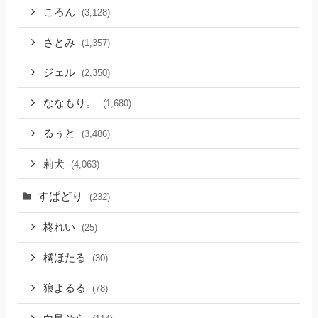
ころん
(3,128)
さとみ
(1,357)
ジェル
(2,350)
ななもり。
(1,680)
るぅと
(3,486)
莉犬
(4,063)
すぱどり
(232)
柊れい
(25)
橘ほたる
(30)
狼よるる
(78)