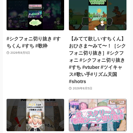
#シクフォニ切り抜き #す
【みてて欲しいすちくん】
ちくん #すち #歌枠
おひさま〜みて〜！［シク
フォニ切り抜き］#シクフ
2026年8月5日
ォニ #シクフォニ切り抜き
#すち #vtuber #ツイキャ
ス#歌い手#リズム天国
#shotrs
2026年8月5日