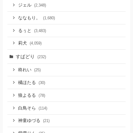
ジェル
(2,348)
ななもり。
(1,680)
るぅと
(3,483)
莉犬
(4,059)
すぱどり
(232)
柊れい
(25)
橘ほたる
(30)
狼よるる
(78)
白鳥そら
(114)
神童ゆづる
(21)