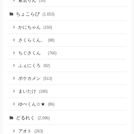
紫雲りん
(35)
ちょこらび
(1,653)
かにちゃん
(150)
さくらくん。
(98)
ちぐさくん
(766)
ふぇにくろ
(92)
ポケカメン
(513)
まいたけ
(180)
ゆぺくん☆★
(86)
どるれく
(2,096)
アオト
(263)