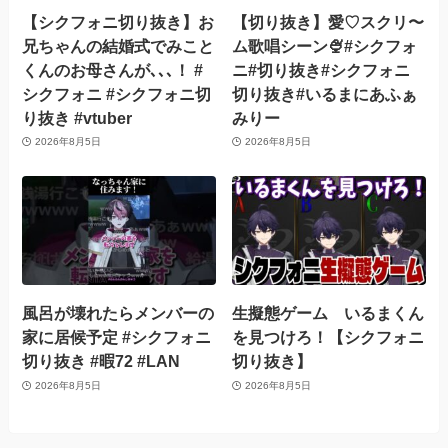
【シクフォニ切り抜き】お
【切り抜き】愛♡スクリ〜
兄ちゃんの結婚式でみこと
ム歌唱シーン🍨#シクフォ
くんのお母さんが､､､！ #
ニ#切り抜き#シクフォニ
シクフォニ #シクフォニ切
切り抜き#いるまにあふぁ
り抜き #vtuber
みりー
2026年8月5日
2026年8月5日
風呂が壊れたらメンバーの
生擬態ゲーム いるまくん
家に居候予定 #シクフォニ
を見つけろ！【シクフォニ
切り抜き #暇72 #LAN
切り抜き】
2026年8月5日
2026年8月5日