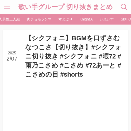
歌い手グループ 切り抜きまとめ
人男性三人組
肉チョモランマ
すとぷり
Knight A
いれいす
SIXFO
【シクフォニ】BGMを口ずさむ
なつこさ【切り抜き】#シクフォ
2025
ニ切り抜き #シクフォニ #暇72 #
2/07
雨乃こさめ #こさめ #72あーと #
こさめの目 #shorts