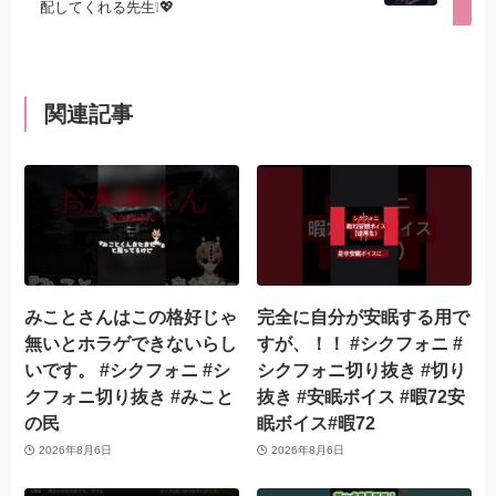
配してくれる先生❕💖
関連記事
みことさんはこの格好じゃ
完全に自分が安眠する用で
無いとホラゲできないらし
すが、！！ #シクフォニ #
いです。 #シクフォニ #シ
シクフォニ切り抜き #切り
クフォニ切り抜き #みこと
抜き #安眠ボイス #暇72安
の民
眠ボイス#暇72
2026年8月6日
2026年8月6日