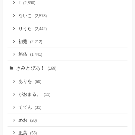
if
(2,890)
ないこ
(2,578)
りうら
(2,442)
初兎
(2,212)
悠佑
(1,441)
きみとぴあ！
(169)
ありを
(60)
がおまる。
(11)
ててん
(31)
めお
(20)
凪葉
(58)