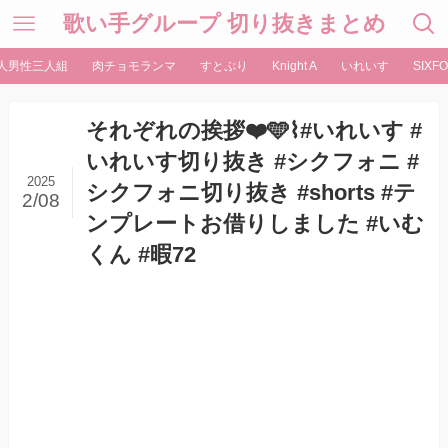
歌い手グループ 切り抜きまとめ
人男性三人組
肉チョモランマ
すとぷり
Knight A
いれいす
SIXFO
それぞれの挨拶❤️️🩵⌇ #いれいす #
いれいす切り抜き #シクフォニ #
2025
シクフォニ切り抜き #shorts #テ
2/08
ンプレートお借りしました #いむ
くん #暇72