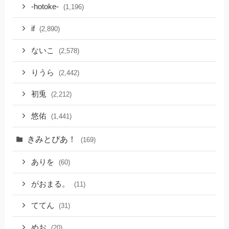
-hotoke-
(1,196)
if
(2,890)
ないこ
(2,578)
りうら
(2,442)
初兎
(2,212)
悠佑
(1,441)
きみとぴあ！
(169)
ありを
(60)
がおまる。
(11)
ててん
(31)
めお
(20)