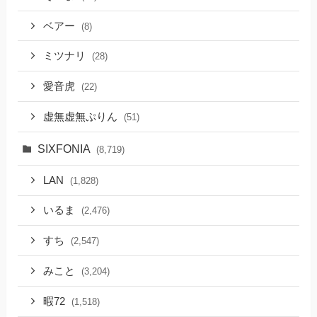
ベアー
(8)
ミツナリ
(28)
愛音虎
(22)
虚無虚無ぷりん
(51)
SIXFONIA
(8,719)
LAN
(1,828)
いるま
(2,476)
すち
(2,547)
みこと
(3,204)
暇72
(1,518)