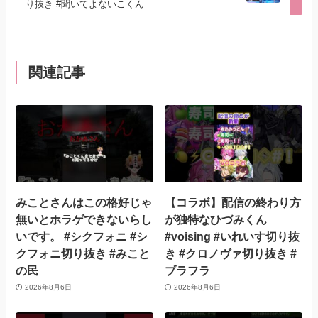
り抜き #聞いてよないこくん
関連記事
みことさんはこの格好じゃ
【コラボ】配信の終わり方
無いとホラゲできないらし
が独特なひづみくん
いです。 #シクフォニ #シ
#voising #いれいす切り抜
クフォニ切り抜き #みこと
き #クロノヴァ切り抜き #
の民
ブラフラ
2026年8月6日
2026年8月6日