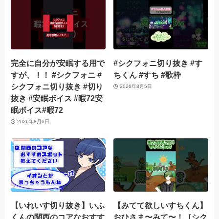
完全に自分が安眠する用で
#シクフォニ切り抜き #す
すが、！！ #シクフォニ #
ちくん #すち #歌枠
シクフォニ切り抜き #切り
2026年8月5日
抜き #安眠ボイス #暇72安
眠ボイス#暇72
2026年8月6日
【いれいす切り抜き】いふ
【みてて欲しいすちくん】
くんの関西のコアなおすす
おひさま〜みて〜！［シク