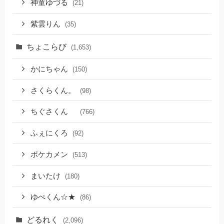
神童ゆづる
(21)
紫雲りん
(35)
ちょこらび
(1,653)
かにちゃん
(150)
さくらくん。
(98)
ちぐさくん
(766)
ふぇにくろ
(92)
ポケカメン
(513)
まいたけ
(180)
ゆぺくん☆★
(86)
どるれく
(2,096)