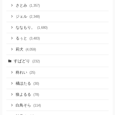
さとみ
(1,357)
ジェル
(2,348)
ななもり。
(1,680)
るぅと
(3,483)
莉犬
(4,059)
すぱどり
(232)
柊れい
(25)
橘ほたる
(30)
狼よるる
(78)
白鳥そら
(114)