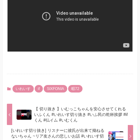
いれいす
if
SIXFONIA
暇72
【 切り抜き 】いむっこちゃんを安心させてくれる
いふくん #いれいす切り抜き #いふ民の乾杯挨拶 #if
くん #仏イム #いむくん
[いれいす切り抜き] リスナーに彼氏が出来て拗ねる
ないちゃん ~リア友さんの悲しいお話 #いれいす切