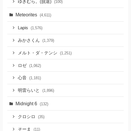
ゆきむら。(脱退)
(100)
Meteorites
(4,611)
Lapis
(1,576)
みかさくん
(1,379)
メルト・ダ・テンシ
(1,251)
ロゼ
(1,062)
心音
(1,181)
明雷らいと
(1,896)
Midnight 6
(132)
クロシロ
(35)
そーま
(11)