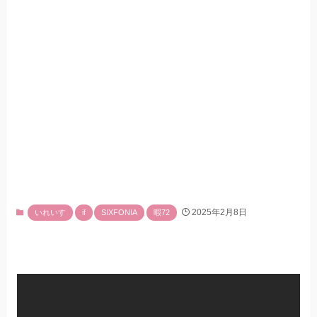
2025年2月8日
いれいす
if
SIXFONIA
暇72