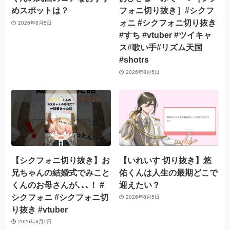
めスポットは？
フォニ切り抜き］#シクフ
ォニ #シクフォニ切り抜き
2026年8月5日
#すち #vtuber #ツイキャ
ス#歌い手#リズム天国
#shotrs
2026年8月5日
【シクフォニ切り抜き】お
【いれいす 切り抜き】悠
兄ちゃんの結婚式でみこと
佑くんは人生の最期どこで
くんのお母さんが､､､！ #
迎えたい？
シクフォニ #シクフォニ切
2026年8月5日
り抜き #vtuber
2026年8月5日