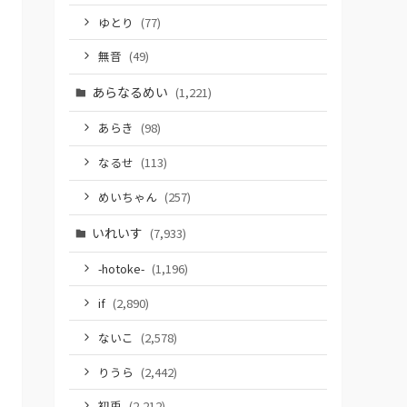
ゆとり
(77)
無音
(49)
あらなるめい
(1,221)
あらき
(98)
なるせ
(113)
めいちゃん
(257)
いれいす
(7,933)
-hotoke-
(1,196)
if
(2,890)
ないこ
(2,578)
りうら
(2,442)
初兎
(2,212)