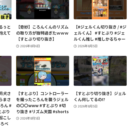
るぅと
【奇妙】ころんくんのリズム
【#ジェルくん切り抜き / #ジ
抱えて
の取り方が独特過ぎたｗｗｗ
ェルくん】 #すとぷり #ジェ
【すとぷり切り抜き】
ルくん推し #推しかるちゃー
2026年8月6日
2026年8月5日
莉犬さ
【すとぷり】コントローラー
【すとぷり切り抜き】ジェル
らまさ
を握ったころんを襲うジェル
くん何してるの!?
ろん #
の〇〇www #すとぷり #切
2026年8月5日
とぷり
り抜き #リズム天国 #shorts
字起こし
2026年8月5日
とろべ