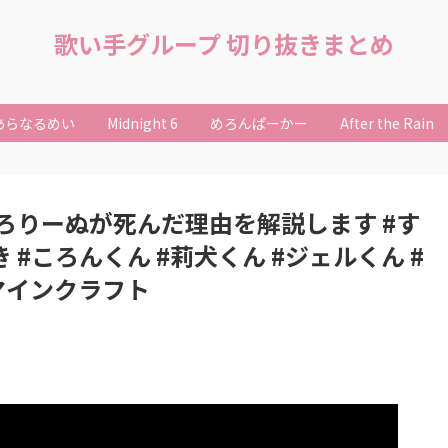
歌い手グループ 切り抜きまとめ
あらなるめい
Midnight 6
めろんぱーかー
After the Rain
ろりーぬが死んだ理由を解説します #す
 #ころんくん #莉犬くん #ジェルくん #
 #マインクラフト