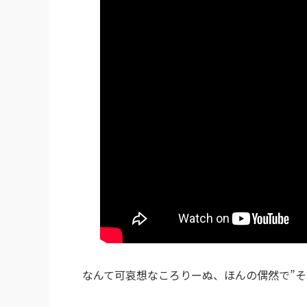
なんて可哀想なころりーぬ、ほんの偶然で”そ