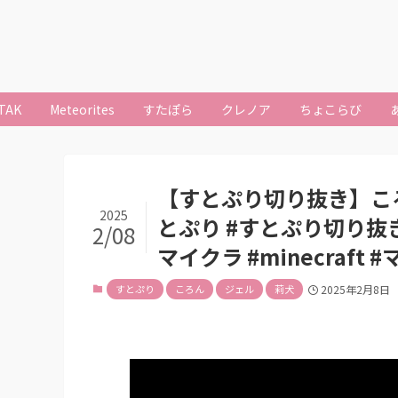
TAK
Meteorites
すたぽら
クレノア
ちょこらび
【すとぷり切り抜き】こ
2025
とぷり #すとぷり切り抜き
2/08
マイクラ #minecraft
すとぷり
ころん
ジェル
莉犬
2025年2月8日