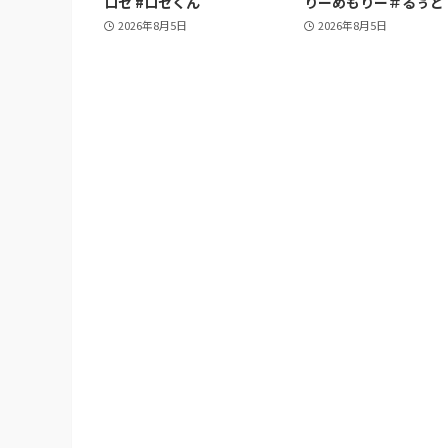
ロゼ #ロゼくん
りーめもりー＃るぅと
2026年8月5日
2026年8月5日