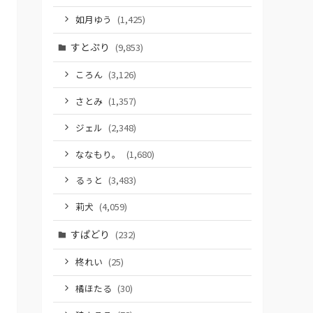
如月ゆう
(1,425)
すとぷり
(9,853)
ころん
(3,126)
さとみ
(1,357)
ジェル
(2,348)
ななもり。
(1,680)
るぅと
(3,483)
莉犬
(4,059)
すぱどり
(232)
柊れい
(25)
橘ほたる
(30)