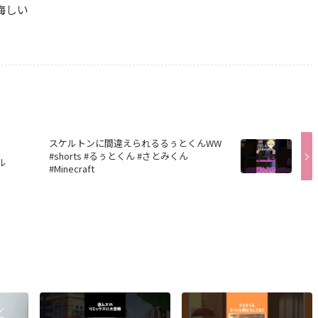
悔しい
スケルトンに間違えられるるぅとくんWW
#shorts #るぅとくん #さとみくん
ル
#Minecraft