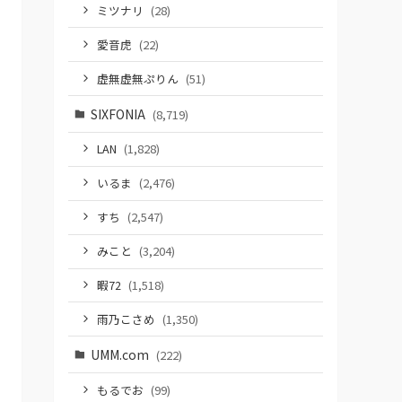
ミツナリ
(28)
愛音虎
(22)
虚無虚無ぷりん
(51)
SIXFONIA
(8,719)
LAN
(1,828)
いるま
(2,476)
すち
(2,547)
みこと
(3,204)
暇72
(1,518)
雨乃こさめ
(1,350)
UMM.com
(222)
もるでお
(99)