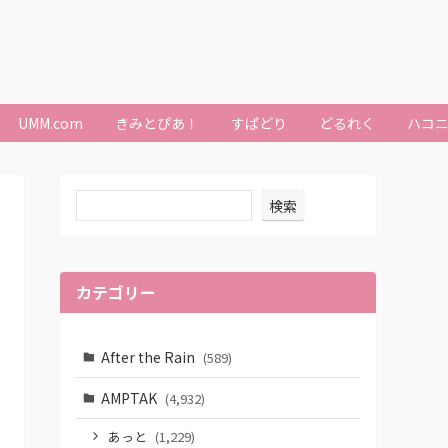
UMM.com
きみとぴあ！
すぱどり
どるれく
ハコ
検索
カテゴリー
After the Rain
(589)
AMPTAK
(4,932)
あっと
(1,229)