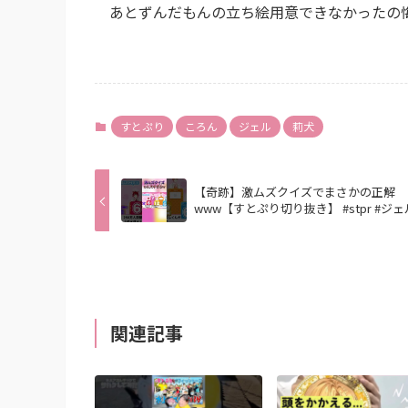
あとずんだもんの立ち絵用意できなかったの
すとぷり
ころん
ジェル
莉犬
【奇跡】激ムズクイズでまさかの正解
www【すとぷり切り抜き】 #stpr #ジェ
関連記事