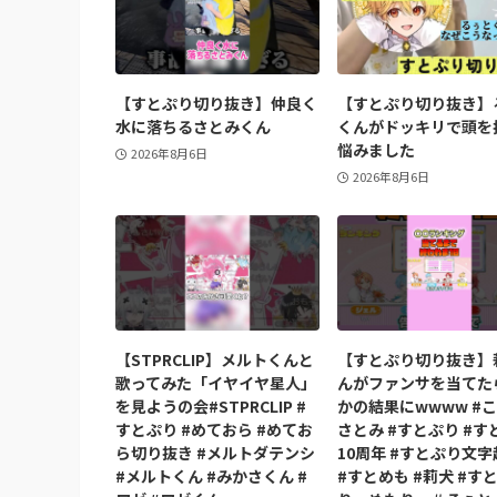
【すとぷり切り抜き】仲良く
【すとぷり切り抜き】
水に落ちるさとみくん
くんがドッキリで頭を
悩みました
2026年8月6日
2026年8月6日
【STPRCLIP】メルトくんと
【すとぷり切り抜き】
歌ってみた「イヤイヤ星人」
んがファンサを当てた
を見ようの会#STPRCLIP #
かの結果にwwww #こ
すとぷり #めておら #めてお
さとみ #すとぷり #す
ら切り抜き #メルトダテンシ
10周年 #すとぷり文
#メルトくん #みかさくん #
#すとめも #莉犬 #す