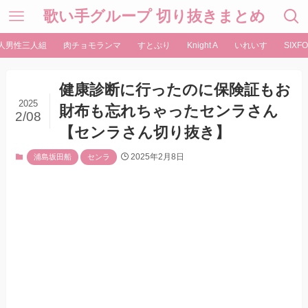
歌い手グループ 切り抜きまとめ
人男性三人組
肉チョモランマ
すとぷり
Knight A
いれいす
SIXFO
健康診断に行ったのに保険証もお
2025
財布も忘れちゃったセンラさん
2/08
【センラさん切り抜き】
2025年2月8日
浦島坂田船
センラ