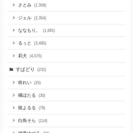
さとみ
(1,358)
ジェル
(2,354)
ななもり。
(1,681)
るぅと
(3,495)
莉犬
(4,075)
すぱどり
(232)
柊れい
(25)
橘ほたる
(30)
狼よるる
(78)
白鳥そら
(114)