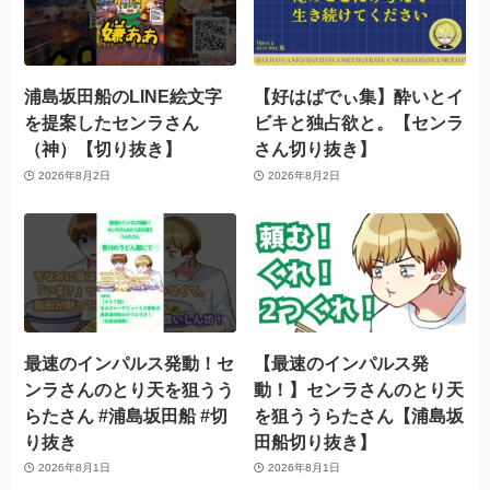
浦島坂田船のLINE絵文字
【好はばでぃ集】酔いとイ
を提案したセンラさん
ビキと独占欲と。【センラ
（神）【切り抜き】
さん切り抜き】
2026年8月2日
2026年8月2日
最速のインパルス発動！セ
【最速のインパルス発
ンラさんのとり天を狙うう
動！】センラさんのとり天
らたさん #浦島坂田船 #切
を狙ううらたさん【浦島坂
り抜き
田船切り抜き】
2026年8月1日
2026年8月1日