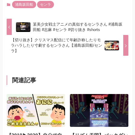
浦島坂田船
センラ
某美少女戦士アニメの真似するセンラさん #浦島坂
田船 #志麻 #センラ #切り抜き #shorts
【切り抜き】クリスマス配信にて年齢詐称したりモ
ラハラしたり寸劇するセンラさん【浦島坂田船/セン
ラ】
関連記事