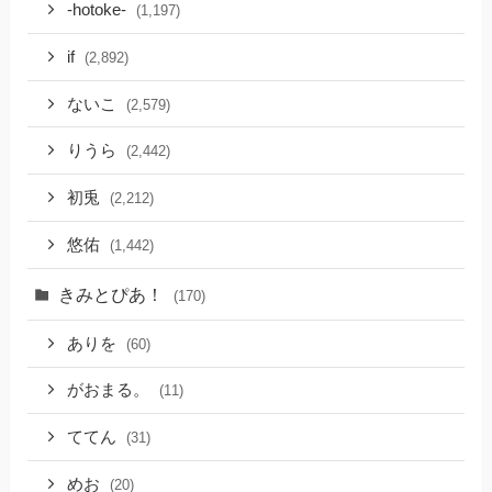
-hotoke-
(1,197)
if
(2,892)
ないこ
(2,579)
りうら
(2,442)
初兎
(2,212)
悠佑
(1,442)
きみとぴあ！
(170)
ありを
(60)
がおまる。
(11)
ててん
(31)
めお
(20)