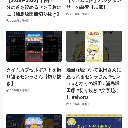
【2019▶︎2020】自分で自
【リズム天国】バックダン
分の首を絞めるセンラおに
サーの悪夢【志麻】
に【浦島坂田船切り抜き】
2026年8月6日
2026年8月9日
タイムカプセルポストを振
適当な嘘ついて坂田さんに
り返るセンラさん【切り抜
怒られるセンラさん #セン
き】
ラ #となりの坂田 #浦島坂
田船 #切り抜き #文字起こ
2026年8月5日
し #shorts
2026年8月3日