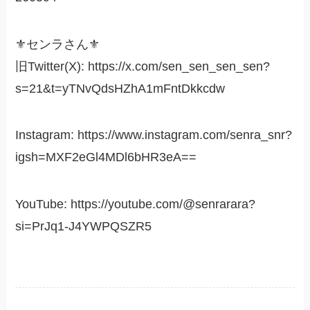
⚜️センラさん⚜️
旧Twitter(X): https://x.com/sen_sen_sen_sen?
s=21&t=yTNvQdsHZhA1mFntDkkcdw
Instagram: https://www.instagram.com/senra_snr?
igsh=MXF2eGl4MDl6bHR3eA==
YouTube: https://youtube.com/@senrarara?
si=PrJq1-J4YWPQSZR5