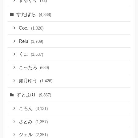
まるぐり
(72)
すたぽら
(4,338)
Coe.
(1,020)
Relu
(1,709)
くに
(1,537)
こったろ
(639)
如月ゆう
(1,426)
すとぷり
(9,867)
ころん
(3,131)
さとみ
(1,357)
ジェル
(2,351)