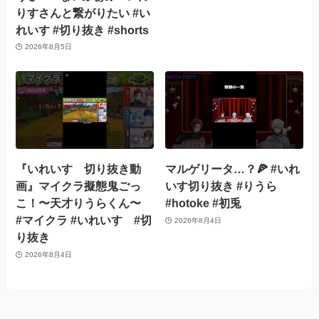
りすさんと繋がりたい #い
れいす #切り抜き #shorts
2026年8月5日
『いれいす 切り抜き動
マルゲリータ…？🍕 #いれ
画』マイクラ擬態鬼ごっ
いす切り抜き #りうら
こ！〜天才りうらくん〜
#hotoke #初兎
#マイクラ #いれいす #切
2026年8月4日
り抜き
2026年8月4日