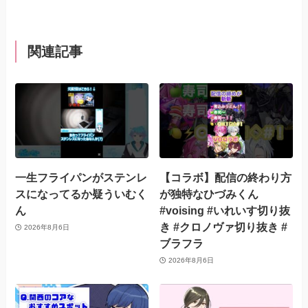
関連記事
一生フライパンがステンレ
【コラボ】配信の終わり方
スになってるか疑ういむく
が独特なひづみくん
ん
#voising #いれいす切り抜
き #クロノヴァ切り抜き #
2026年8月6日
ブラフラ
2026年8月6日