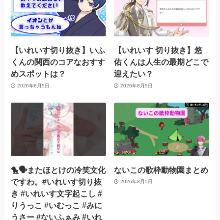
【いれいす切り抜き】いふ
【いれいす 切り抜き】悠
くんの関西のコアなおすす
佑くんは人生の最期どこで
めスポットは？
迎えたい？
2026年8月5日
2026年8月5日
🐤🗣️またほとけの冷笑文化
ないこの歌枠動物園まとめ
ですわ。#いれいす切り抜
2026年8月5日
き #いれいす文字起こし #
りうっこ #いむっこ #みに
うさー #ないふぁみ #いれ