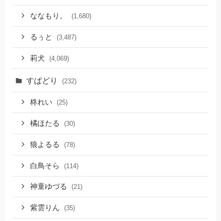
ななもり。
(1,680)
るぅと
(3,487)
莉犬
(4,069)
すぱどり
(232)
柊れい
(25)
橘ほたる
(30)
狼よるる
(78)
白鳥そら
(114)
神童ゆづる
(21)
紫雲りん
(35)