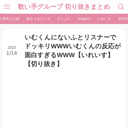
歌い手グループ 切り抜きまとめ
人男性三人組
肉チョモランマ
すとぷり
Knight A
いれいす
SIXFO
いむくんにないふとリスナーで
ドッキリWWWいむくんの反応が
2023
1/14
面白すぎるWWW【いれいす】
【切り抜き】