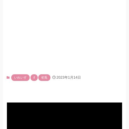
2023年1月14日
いれいす
if
初兎