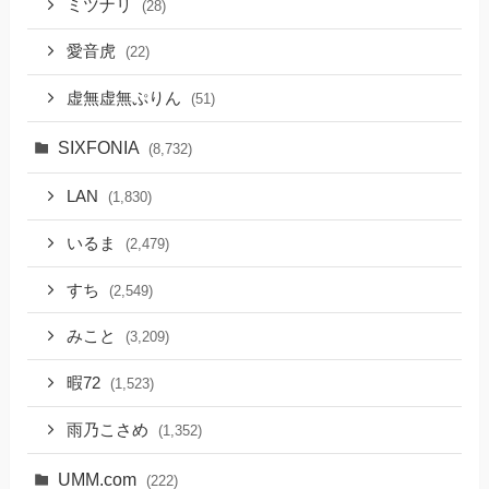
ミツナリ
(28)
愛音虎
(22)
虚無虚無ぷりん
(51)
SIXFONIA
(8,732)
LAN
(1,830)
いるま
(2,479)
すち
(2,549)
みこと
(3,209)
暇72
(1,523)
雨乃こさめ
(1,352)
UMM.com
(222)