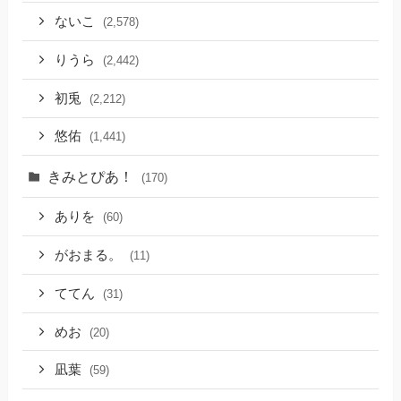
ないこ
(2,578)
りうら
(2,442)
初兎
(2,212)
悠佑
(1,441)
きみとぴあ！
(170)
ありを
(60)
がおまる。
(11)
ててん
(31)
めお
(20)
凪葉
(59)