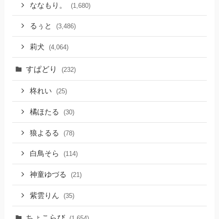
ななもり。
(1,680)
るぅと
(3,486)
莉犬
(4,064)
すぱどり
(232)
柊れい
(25)
橘ほたる
(30)
狼よるる
(78)
白鳥そら
(114)
神童ゆづる
(21)
紫雲りん
(35)
ちょこらび
(1,654)