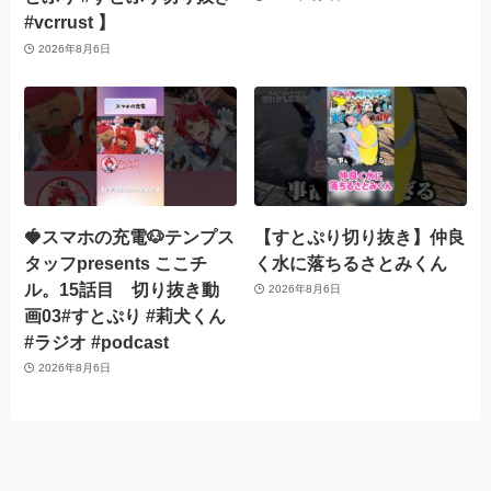
#vcrrust 】
2026年8月6日
🍓スマホの充電🐶テンプス
【すとぷり切り抜き】仲良
タッフpresents ここチ
く水に落ちるさとみくん
ル。15話目 切り抜き動
2026年8月6日
画03#すとぷり #莉犬くん
#ラジオ #podcast
2026年8月6日