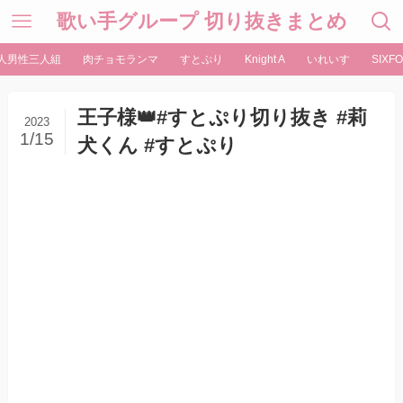
歌い手グループ 切り抜きまとめ
人男性三人組
肉チョモランマ
すとぷり
Knight A
いれいす
SIXFO
王子様👑#すとぷり切り抜き #莉
2023
1/15
犬くん #すとぷり