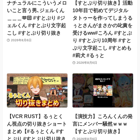
ナチュラルにこういうメロ
【すとぷり切り抜き】活動
いこと言う男､ジェルくん
10年目で初めてデジタル
＿＿＿🫶🏻 #すとぷり #ジ
タトゥーを作ってしまうる
ェルくん #すとぷり文字起
ぅとさんがまさかの叱責を
こし #すとぷり切り抜き
受けるww#ころん #すとぷ
り #すとぷり10周年 #すと
2026年8月6日
ぷり文字起こし #すとめも
#莉犬 #るぅと
2026年8月6日
【VCR RUST】るぅとく
【演技力】ころんくんの発
ん視点の切り抜きショート
言にメンバー騒然ｗｗｗ
まとめ【#るぅとくん #す
【すとぷり切り抜き】
とぷり #すとぷり切り抜き
2026年8月6日