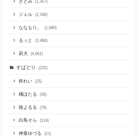
さとみ
(1,357)
ジェル
(2,348)
ななもり。
(1,680)
るぅと
(3,484)
莉犬
(4,061)
すぱどり
(232)
柊れい
(25)
橘ほたる
(30)
狼よるる
(78)
白鳥そら
(114)
神童ゆづる
(21)