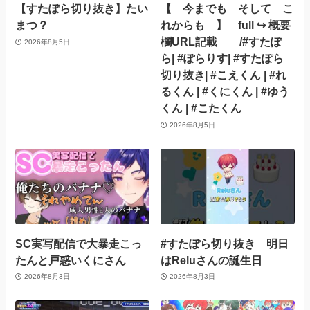
【すたぽら切り抜き】たい
【 今までも そして こ
まつ？
れからも 】 full ↪︎ 概要
欄URL記載 /#すたぽ
2026年8月5日
ら| #ぽらりす| #すたぽら
切り抜き| #こえくん | #れ
るくん | #くにくん | #ゆう
くん | #こたくん
2026年8月5日
SC実写配信で大暴走こっ
#すたぽら切り抜き 明日
たんと戸惑いくにさん
はReluさんの誕生日
2026年8月3日
2026年8月3日