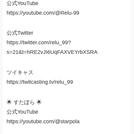
公式YouTube
https://youtube.com/@Relu-99
公式Twitter
https://twitter.com/relu_99?
s=21&t=hRE2vJI6UqFAXVEYrbXSRA
ツイキャス
https://twitcasting.tv/relu_99
🌟 すたぽら 🌟
公式YouTube
https://youtube.com/@starpola