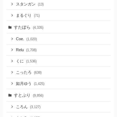
スタンガン
(13)
まるぐり
(71)
すたぽら
(4,335)
Coe.
(1,020)
Relu
(1,708)
くに
(1,536)
こったろ
(638)
如月ゆう
(1,425)
すとぷり
(9,856)
ころん
(3,127)