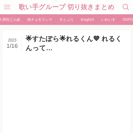
歌い手グループ 切り抜きまとめ
人男性三人組
肉チョモランマ
すとぷり
Knight A
いれいす
SIXFO
🌟すたぽら🌟れるくん💙 れるく
2023
1/16
んって…