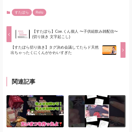
すたぽら
Relu
【すたぽら】Coe.くん個人 〜子供組飲み雑配信〜
(切り抜き 文字起こし)
【すたぽら切り抜き】タグ決め会議してたらド天然
出ちゃったくにくんがかわいすぎた
関連記事