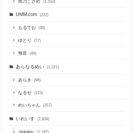
雨乃こさめ
(1,350)
UMM.com
(222)
もるでお
(99)
ゆとり
(77)
無音
(49)
あらなるめい
(1,221)
あらき
(98)
なるせ
(113)
めいちゃん
(257)
いれいす
(7,934)
-hotoke-
(1,197)