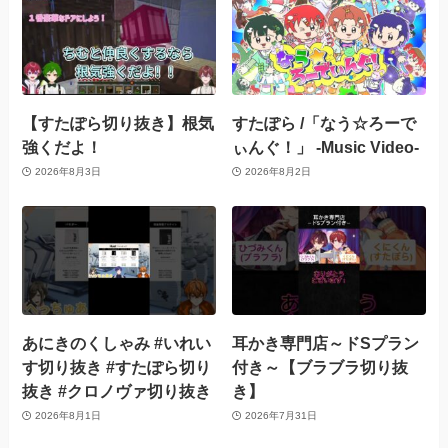
【すたぽら切り抜き】根気
すたぽら /「なう☆ろーで
強くだよ！
ぃんぐ！」 -Music Video-
2026年8月3日
2026年8月2日
あにきのくしゃみ #いれい
耳かき専門店～ドSプラン
す切り抜き #すたぽら切り
付き～【ブラブラ切り抜
抜き #クロノヴァ切り抜き
き】
2026年8月1日
2026年7月31日