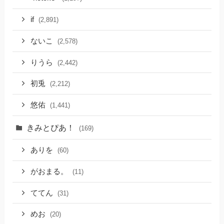
if
(2,891)
ないこ
(2,578)
りうら
(2,442)
初兎
(2,212)
悠佑
(1,441)
きみとぴあ！
(169)
ありを
(60)
がおまる。
(11)
ててん
(31)
めお
(20)