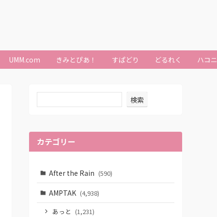
UMM.com
きみとぴあ！
すぱどり
どるれく
ハコ
検索
カテゴリー
After the Rain
(590)
AMPTAK
(4,938)
あっと
(1,231)