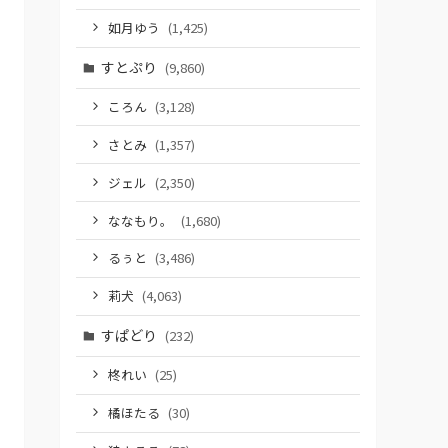
如月ゆう
(1,425)
すとぷり
(9,860)
ころん
(3,128)
さとみ
(1,357)
ジェル
(2,350)
ななもり。
(1,680)
るぅと
(3,486)
莉犬
(4,063)
すぱどり
(232)
柊れい
(25)
橘ほたる
(30)