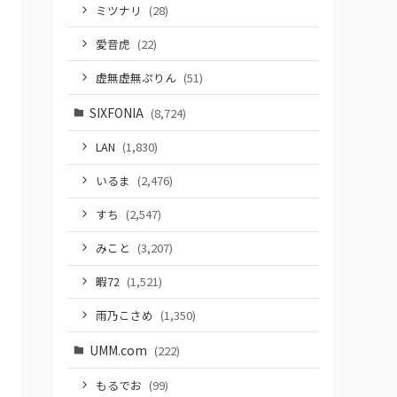
ミツナリ
(28)
愛音虎
(22)
虚無虚無ぷりん
(51)
SIXFONIA
(8,724)
LAN
(1,830)
いるま
(2,476)
すち
(2,547)
みこと
(3,207)
暇72
(1,521)
雨乃こさめ
(1,350)
UMM.com
(222)
もるでお
(99)