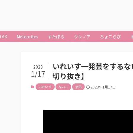
TAK
Meteorites
すたぽら
クレノア
ちょこらび
いれいす一発芸をするない
2023
1/17
切り抜き】
いれいす
ないこ
悠佑
2023年1月17日