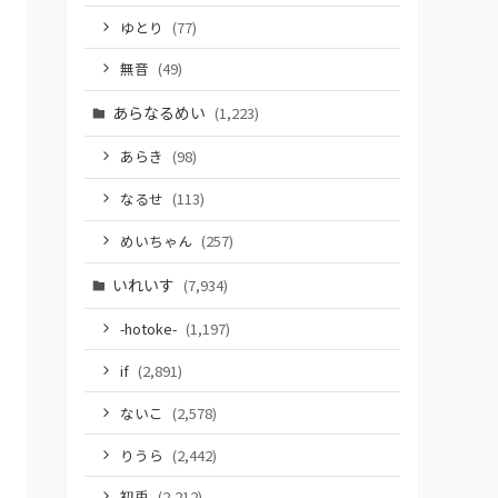
ゆとり
(77)
無音
(49)
あらなるめい
(1,223)
あらき
(98)
なるせ
(113)
めいちゃん
(257)
いれいす
(7,934)
-hotoke-
(1,197)
if
(2,891)
ないこ
(2,578)
りうら
(2,442)
初兎
(2,212)