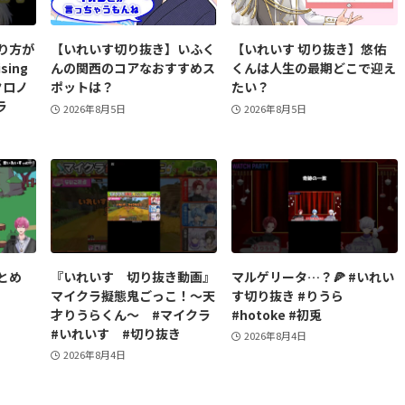
り方が
【いれいす切り抜き】いふく
【いれいす 切り抜き】悠佑
sing
んの関西のコアなおすすめス
くんは人生の最期どこで迎え
クロノ
ポットは？
たい？
ラ
2026年8月5日
2026年8月5日
とめ
『いれいす 切り抜き動画』
マルゲリータ…？🍕 #いれい
マイクラ擬態鬼ごっこ！〜天
す切り抜き #りうら
才りうらくん〜 #マイクラ
#hotoke #初兎
#いれいす #切り抜き
2026年8月4日
2026年8月4日