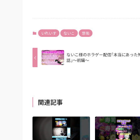
いれいす
ないこ
悠佑
ないこ様のホラゲー配信｢本当にあった
話｣～前編～
関連記事