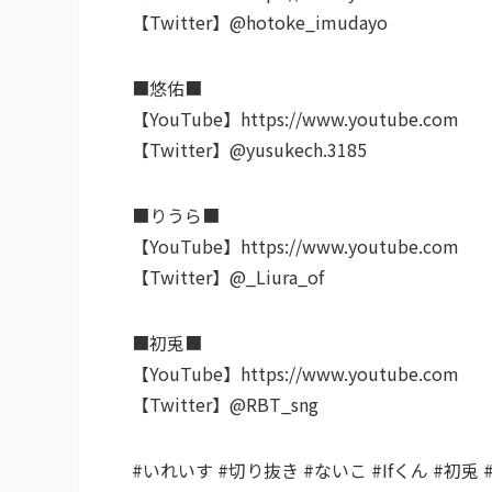
【Twitter】@hotoke_imudayo
■悠佑■
【YouTube】https://www.youtube.com
【Twitter】@yusukech.3185
■りうら■
【YouTube】https://www.youtube.com
【Twitter】@_Liura_of
■初兎■
【YouTube】https://www.youtube.com
【Twitter】@RBT_sng
#いれいす #切り抜き #ないこ #Ifくん #初兎