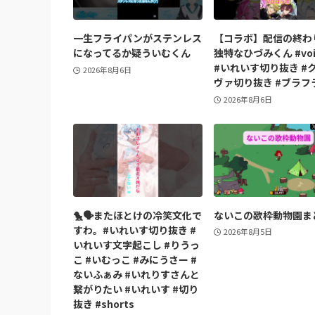
一生フライパンがステンレス
【コラボ】配信の終わ
になってるか疑ういむくん
独特なひづみくん #voi
#いれいす切り抜き #
2026年8月6日
ヴァ切り抜き #ブラフ
2026年8月6日
🐤🗣️またほとけの冷笑文化で
ないこの歌枠動物園ま
すわ。#いれいす切り抜き #
2026年8月5日
いれいす文字起こし #りうっ
こ #いむっこ #みにうさー #
ないふぁみ #いれりすさんと
繋がりたい #いれいす #切り
抜き #shorts