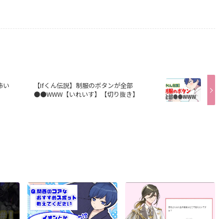
怖い
【Ifくん伝説】制服のボタンが全部
●●WWW【いれいす】【切り抜き】