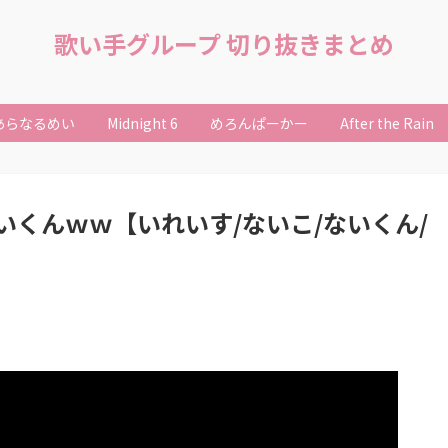
歌い手グループ 切り抜きまとめ
あらなるめい
Midnight 6
めろんぱーかー
After the Rain
くんｗｗ【いれいす/ないこ/ないくん/