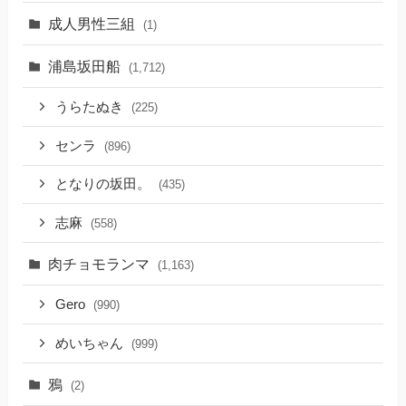
成人男性三組
(1)
浦島坂田船
(1,712)
うらたぬき
(225)
センラ
(896)
となりの坂田。
(435)
志麻
(558)
肉チョモランマ
(1,163)
Gero
(990)
めいちゃん
(999)
鴉
(2)