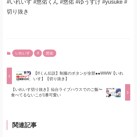
#いれいす #悠佑くん #悠佑 #ゆうすけ #yusuke #
切り抜き
いれいす
if
悠佑
【Ifくん伝説】制服のボタンが全部●●WWW【いれ
いす】【切り抜き】
【いれいす切り抜き】仙台ライブハウスでのご飯〜
食べてるないこが1番可愛い
関連記事