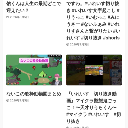
佑くんは人生の最期どこで
ですわ。#いれいす切り抜
迎えたい？
き #いれいす文字起こし #
りうっこ #いむっこ #みに
2026年8月5日
うさー #ないふぁみ #いれ
りすさんと繋がりたい #い
れいす #切り抜き #shorts
2026年8月5日
ないこの歌枠動物園まとめ
『いれいす 切り抜き動
画』マイクラ擬態鬼ごっ
2026年8月5日
こ！〜天才りうらくん〜
#マイクラ #いれいす #切
り抜き
2026年8月4日