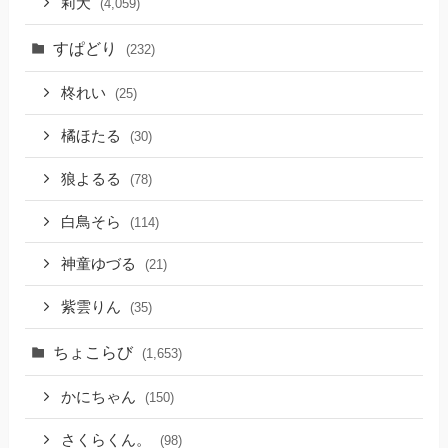
莉犬
(4,059)
すぱどり
(232)
柊れい
(25)
橘ほたる
(30)
狼よるる
(78)
白鳥そら
(114)
神童ゆづる
(21)
紫雲りん
(35)
ちょこらび
(1,653)
かにちゃん
(150)
さくらくん。
(98)