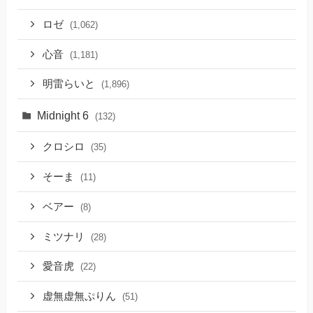
ロゼ
(1,062)
心音
(1,181)
明雷らいと
(1,896)
Midnight 6
(132)
クロシロ
(35)
そーま
(11)
ベアー
(8)
ミツナリ
(28)
愛音虎
(22)
虚無虚無ぷりん
(51)