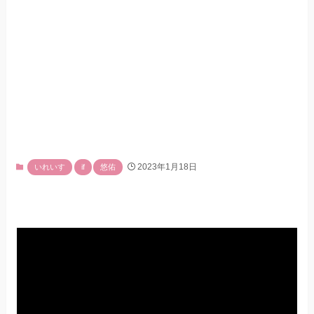
2023年1月18日
いれいす
if
悠佑