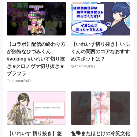
【コラボ】配信の終わり方
【いれいす切り抜き】いふ
が独特なひづみくん
くんの関西のコアなおすす
#voising #いれいす切り抜
めスポットは？
き #クロノヴァ切り抜き #
2026年8月5日
ブラフラ
2026年8月6日
【いれいす 切り抜き】悠
🐤🗣️またほとけの冷笑文化