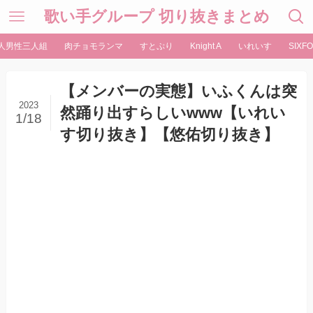
歌い手グループ 切り抜きまとめ
人男性三人組
肉チョモランマ
すとぷり
Knight A
いれいす
SIXFO
【メンバーの実態】いふくんは突
2023
然踊り出すらしいwww【いれい
1/18
す切り抜き】【悠佑切り抜き】