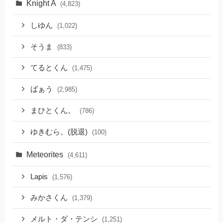
Knight A
(4,823)
しゆん
(1,022)
そうま
(833)
てるとくん
(1,475)
ばぁう
(2,985)
まひとくん。
(786)
ゆきむら。(脱退)
(100)
Meteorites
(4,611)
Lapis
(1,576)
みかさくん
(1,379)
メルト・ダ・テンシ
(1,251)