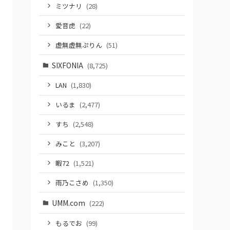
ミツナリ
(28)
愛音虎
(22)
虚無虚無ぷりん
(51)
SIXFONIA
(8,725)
LAN
(1,830)
いるま
(2,477)
すち
(2,548)
みこと
(3,207)
暇72
(1,521)
雨乃こさめ
(1,350)
UMM.com
(222)
もるでお
(99)