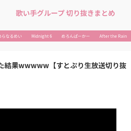
歌い手グループ 切り抜きまとめ
あらなるめい
Midnight 6
めろんぱーかー
After the Rain
た結果wwwww【すとぷり生放送切り抜