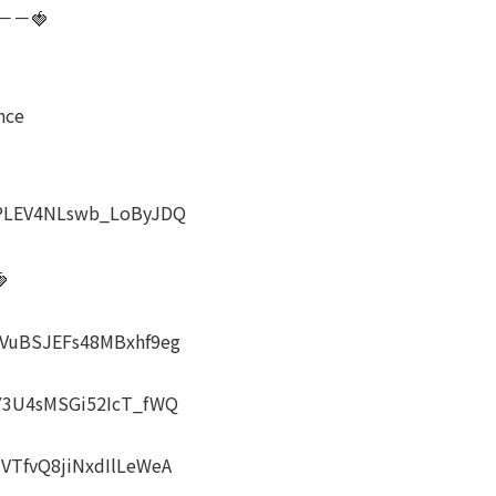
－－🍓
nce
LPLEV4NLswb_LoByJDQ

AVuBSJEFs48MBxhf9eg
vY3U4sMSGi52IcT_fWQ
VTfvQ8jiNxdIlLeWeA