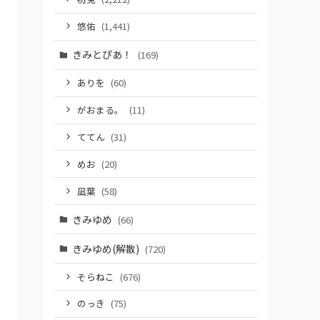
悠佑
(1,441)
きみとぴあ！
(169)
ありを
(60)
がおまる。
(11)
ててん
(31)
めお
(20)
凪葉
(58)
きみゆめ
(66)
きみゆめ(解散)
(720)
そらねこ
(676)
のっき
(75)