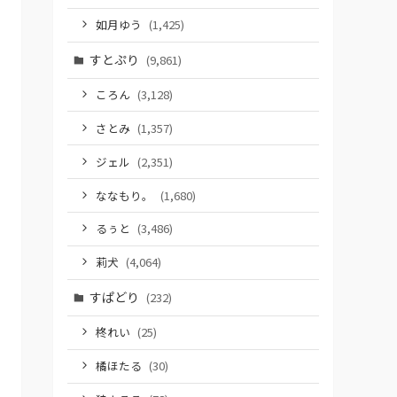
如月ゆう
(1,425)
すとぷり
(9,861)
ころん
(3,128)
さとみ
(1,357)
ジェル
(2,351)
ななもり。
(1,680)
るぅと
(3,486)
莉犬
(4,064)
すぱどり
(232)
柊れい
(25)
橘ほたる
(30)