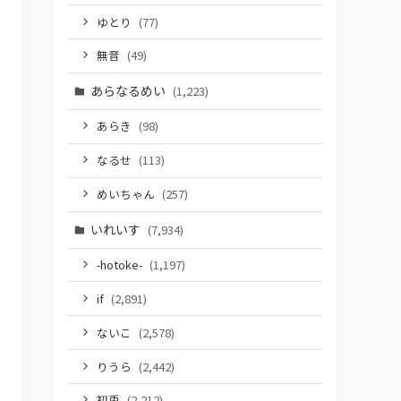
ゆとり
(77)
無音
(49)
あらなるめい
(1,223)
あらき
(98)
なるせ
(113)
めいちゃん
(257)
いれいす
(7,934)
-hotoke-
(1,197)
if
(2,891)
ないこ
(2,578)
りうら
(2,442)
初兎
(2,212)