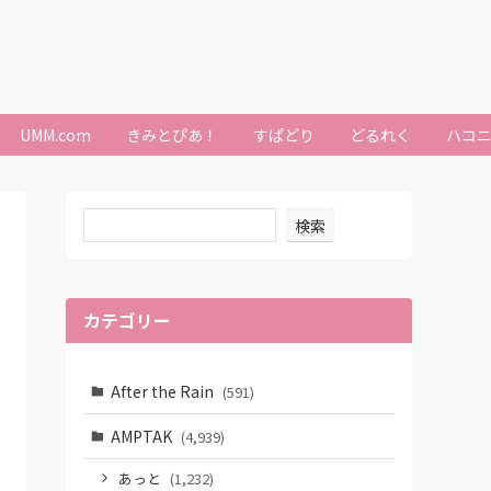
UMM.com
きみとぴあ！
すぱどり
どるれく
ハコ
検索
カテゴリー
After the Rain
(591)
AMPTAK
(4,939)
あっと
(1,232)