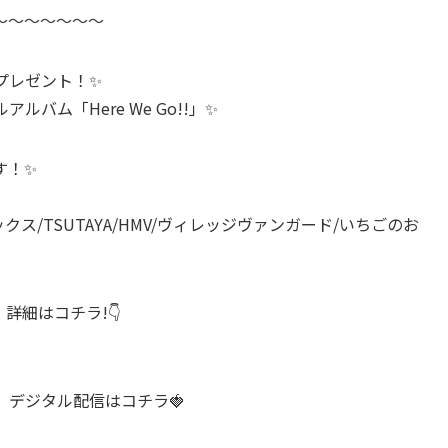
～～～～～～～
プレゼント！✨
ルアルバム「Here We Go!!」✨
す！✨
クス/TSUTAYA/HMV/ヴィレッジヴァンガード/いちごのお
!」詳細はコチラ!👇
o!!」デジタル配信はコチラ🍓