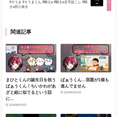
#そうま #そうまくん #騎士a #騎士a文字起こし #騎
士a切り抜き
関連記事
まひとくんの誕生日を祝う
ばぁうくん…宿題が1個も
ばぁうくん！ちいかわがあ
進んでません
ざと組に似てるという話
2026年8月3日
に…
2026年8月5日