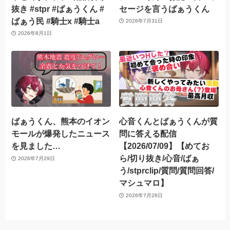
抜き #stpr #ばぁうくん #
セージを言うばぁうくん
ばぁう民 #騎士x #騎士a
2026年7月31日
2026年8月1日
ばぁうくん、熊本のイオン
心音くんとばぁうくんが質
モールが爆発したニュース
問に答える配信
を見ました…
【2026/07/09】【めてお
ら/切り抜き/心音/ばぁ
2026年7月29日
う/stprclip/質問/質問回答/
マシュマロ】
2026年7月28日