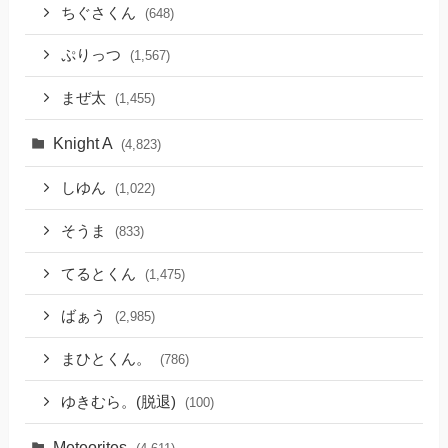
ちぐさくん
(648)
ぷりっつ
(1,567)
まぜ太
(1,455)
Knight A
(4,823)
しゆん
(1,022)
そうま
(833)
てるとくん
(1,475)
ばぁう
(2,985)
まひとくん。
(786)
ゆきむら。(脱退)
(100)
Meteorites