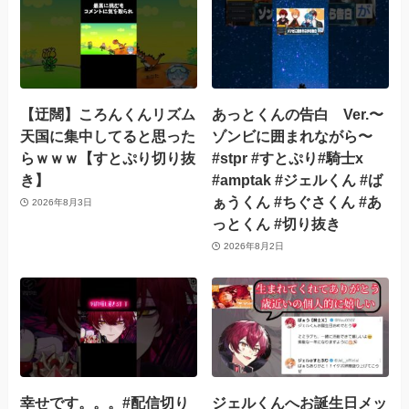
【迂闊】ころんくんリズム
あっとくんの告白 Ver.〜
天国に集中してると思った
ゾンビに囲まれながら〜
らｗｗｗ【すとぷり切り抜
#stpr #すとぷり#騎士x
き】
#amptak #ジェルくん #ば
ぁうくん #ちぐさくん #あ
2026年8月3日
っとくん #切り抜き
2026年8月2日
幸せです。。。#配信切り
ジェルくんへお誕生日メッ