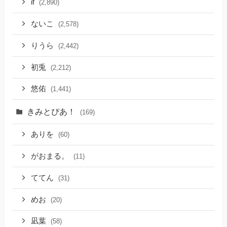
if
(2,890)
ないこ
(2,578)
りうら
(2,442)
初兎
(2,212)
悠佑
(1,441)
きみとぴあ！
(169)
ありを
(60)
がおまる。
(11)
ててん
(31)
めお
(20)
凪葉
(58)