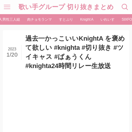
歌い手グループ 切り抜きまとめ
人男性三人組
肉チョモランマ
すとぷり
Knight A
いれいす
SIXFO
過去一かっこいいKnightA を褒め
て欲しい #knighta #切り抜き #ツ
2023
1/20
イキャス #ばぁうくん
#knighta24時間リレー生放送