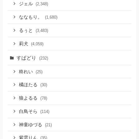
ジェル
(2,348)
ななもり。
(1,680)
るぅと
(3,483)
莉犬
(4,059)
すぱどり
(232)
柊れい
(25)
橘ほたる
(30)
狼よるる
(78)
白鳥そら
(114)
神童ゆづる
(21)
紫雲りん
(35)