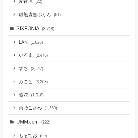
愛音虎
(22)
虚無虚無ぷりん
(51)
SIXFONIA
(8,718)
LAN
(1,828)
いるま
(2,476)
すち
(2,547)
みこと
(3,203)
暇72
(1,518)
雨乃こさめ
(1,350)
UMM.com
(222)
もるでお
(99)