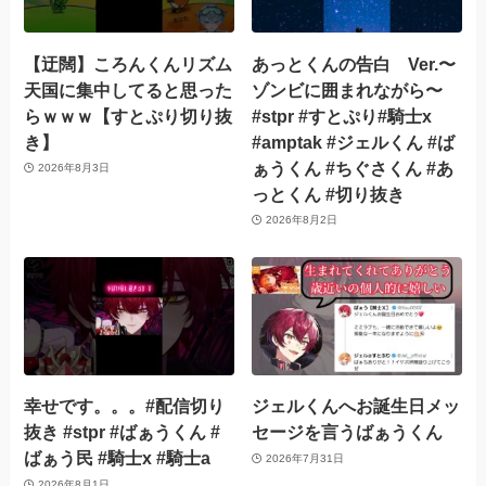
【迂闊】ころんくんリズム
あっとくんの告白 Ver.〜
天国に集中してると思った
ゾンビに囲まれながら〜
らｗｗｗ【すとぷり切り抜
#stpr #すとぷり#騎士x
き】
#amptak #ジェルくん #ば
ぁうくん #ちぐさくん #あ
2026年8月3日
っとくん #切り抜き
2026年8月2日
幸せです。。。#配信切り
ジェルくんへお誕生日メッ
抜き #stpr #ばぁうくん #
セージを言うばぁうくん
ばぁう民 #騎士x #騎士a
2026年7月31日
2026年8月1日