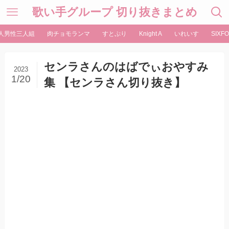
歌い手グループ 切り抜きまとめ
人男性三人組
肉チョモランマ
すとぷり
Knight A
いれいす
SIXFO
センラさんのはばでぃおやすみ
2023
1/20
集 【センラさん切り抜き】