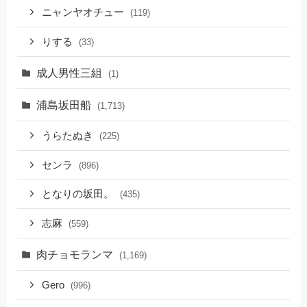
ニャンヤオチュー
(119)
りする
(33)
成人男性三組
(1)
浦島坂田船
(1,713)
うらたぬき
(225)
センラ
(896)
となりの坂田。
(435)
志麻
(559)
肉チョモランマ
(1,169)
Gero
(996)