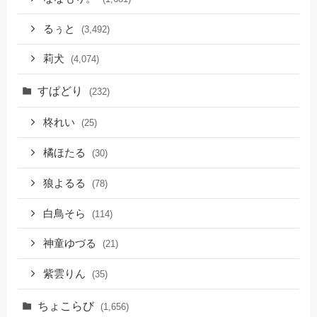
るぅと
(3,492)
莉犬
(4,074)
すぱどり
(232)
柊れい
(25)
橘ほたる
(30)
狼よるる
(78)
白鳥そら
(114)
神童ゆづる
(21)
紫雲りん
(35)
ちょこらび
(1,656)