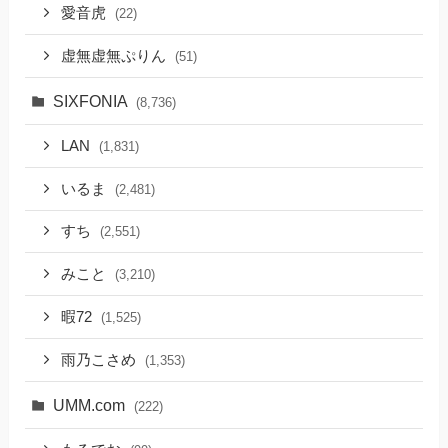
愛音虎
(22)
虚無虚無ぷりん
(51)
SIXFONIA
(8,736)
LAN
(1,831)
いるま
(2,481)
すち
(2,551)
みこと
(3,210)
暇72
(1,525)
雨乃こさめ
(1,353)
UMM.com
(222)