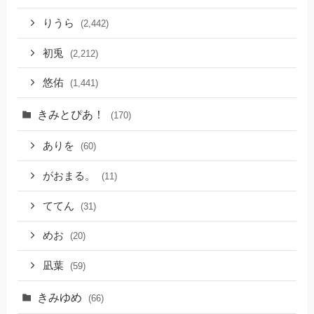
りうら
(2,442)
初兎
(2,212)
悠佑
(1,441)
きみとぴあ！
(170)
ありを
(60)
がおまる。
(11)
ててん
(31)
めお
(20)
凪葉
(59)
きみゆめ
(66)