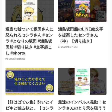
適当な嘘ついて坂田さんに
浦島坂田船のLINE絵文字
怒られるセンラさん #セン
を提案したセンラさん
ラ #となりの坂田 #浦島坂
（神）【切り抜き】
田船 #切り抜き #文字起こ
2026年8月2日
し #shorts
2026年8月3日
【好はばでぃ集】酔いとイ
最速のインパルス発動！セ
ビキと独占欲と。【センラ
ンラさんのとり天を狙うう