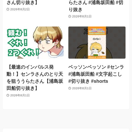
さん切り抜き】
らたさん #浦島坂田船 #切
り抜き
2026年8月2日
2026年8月1日
【最速のインパルス発
ベッソンベッソン #センラ
動！】センラさんのとり天
#浦島坂田船 #文字起こし
を狙ううらたさん【浦島坂
#切り抜き #shorts
田船切り抜き】
2026年8月1日
2026年8月1日