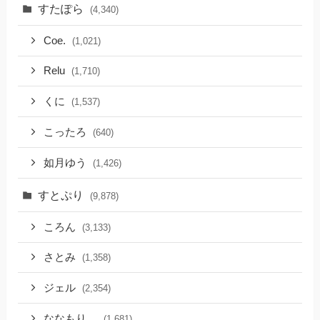
すたぽら
(4,340)
Coe.
(1,021)
Relu
(1,710)
くに
(1,537)
こったろ
(640)
如月ゆう
(1,426)
すとぷり
(9,878)
ころん
(3,133)
さとみ
(1,358)
ジェル
(2,354)
ななもり。
(1,681)