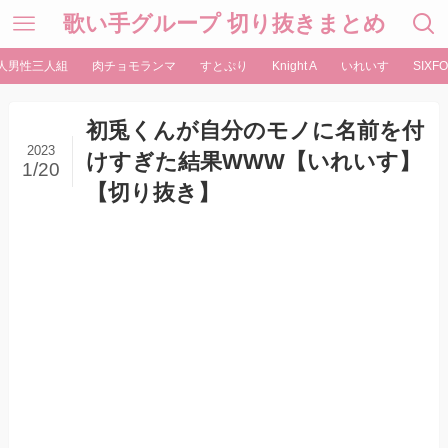
歌い手グループ 切り抜きまとめ
人男性三人組
肉チョモランマ
すとぷり
Knight A
いれいす
SIXFO
初兎くんが自分のモノに名前を付
2023
けすぎた結果WWW【いれいす】
1/20
【切り抜き】