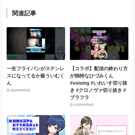
関連記事
一生フライパンがステンレ
【コラボ】配信の終わり方
スになってるか疑ういむく
が独特なひづみくん
ん
#voising #いれいす切り抜
き #クロノヴァ切り抜き #
2026年8月6日
ブラフラ
2026年8月6日