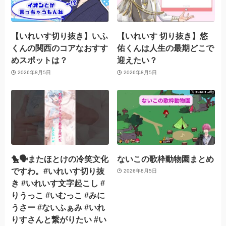
【いれいす切り抜き】いふ
【いれいす 切り抜き】悠
くんの関西のコアなおすす
佑くんは人生の最期どこで
めスポットは？
迎えたい？
2026年8月5日
2026年8月5日
🐤🗣️またほとけの冷笑文化
ないこの歌枠動物園まとめ
ですわ。#いれいす切り抜
2026年8月5日
き #いれいす文字起こし #
りうっこ #いむっこ #みに
うさー #ないふぁみ #いれ
りすさんと繋がりたい #い