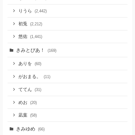
りうら
(2,442)
初兎
(2,212)
悠佑
(1,441)
きみとぴあ！
(169)
ありを
(60)
がおまる。
(11)
ててん
(31)
めお
(20)
凪葉
(58)
きみゆめ
(66)