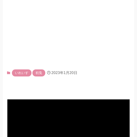
2023年1月20日
いれいす
初兎