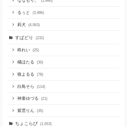
ななもり。
(1,680)
るぅと
(3,486)
莉犬
(4,063)
すぱどり
(232)
柊れい
(25)
橘ほたる
(30)
狼よるる
(78)
白鳥そら
(114)
神童ゆづる
(21)
紫雲りん
(35)
ちょこらび
(1,653)