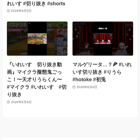
れいす #切り抜き #shorts
2026年8月5日
『いれいす 切り抜き動
マルゲリータ…？🍕 #いれ
画』マイクラ擬態鬼ごっ
いす切り抜き #りうら
こ！〜天才りうらくん〜
#hotoke #初兎
#マイクラ #いれいす #切
2026年8月4日
り抜き
2026年8月4日