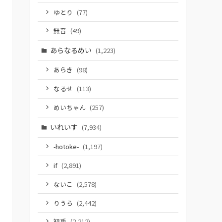
ゆとり
(77)
無音
(49)
あらなるめい
(1,223)
あらき
(98)
なるせ
(113)
めいちゃん
(257)
いれいす
(7,934)
-hotoke-
(1,197)
if
(2,891)
ないこ
(2,578)
りうら
(2,442)
初兎
(2,212)