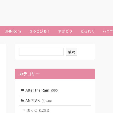
UMM.com
きみとぴあ！
すぱどり
どるれく
ハコ
検索
カテゴリー
After the Rain
(590)
AMPTAK
(4,938)
あっと
(1,231)