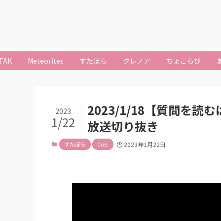
TAK
Meteorites
すたぽら
クレノア
ちょこらび
2023/1/18【質問を
2023
1/22
放送切り抜き
すたぽら
Coe.
2023年1月22日