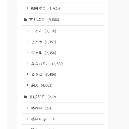
如月ゆう
(1,425)
すとぷり
(9,860)
ころん
(3,128)
さとみ
(1,357)
ジェル
(2,350)
ななもり。
(1,680)
るぅと
(3,486)
莉犬
(4,063)
すぱどり
(232)
柊れい
(25)
橘ほたる
(30)