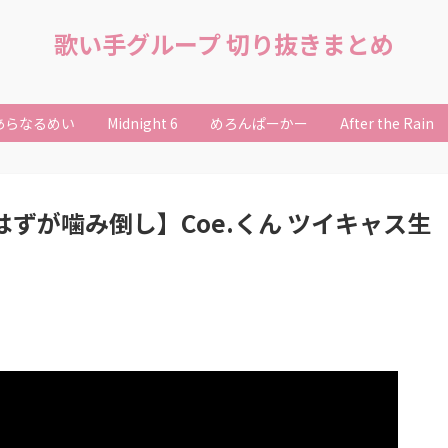
歌い手グループ 切り抜きまとめ
あらなるめい
Midnight 6
めろんぱーかー
After the Rain
読むはずが噛み倒し】Coe.くん ツイキャス生