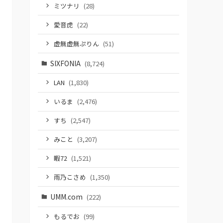
ミツナリ
(28)
愛音虎
(22)
虚無虚無ぷりん
(51)
SIXFONIA
(8,724)
LAN
(1,830)
いるま
(2,476)
すち
(2,547)
みこと
(3,207)
暇72
(1,521)
雨乃こさめ
(1,350)
UMM.com
(222)
もるでお
(99)