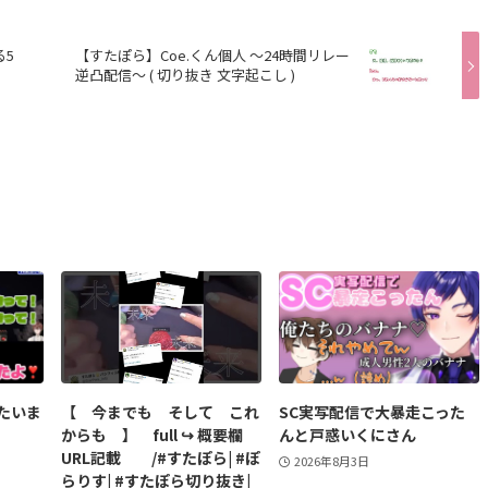
る5
【すたぽら】Coe.くん個人 〜24時間リレー
逆凸配信〜 ( 切り抜き 文字起こし )
たいま
【 今までも そして これ
SC実写配信で大暴走こった
からも 】 full ↪︎ 概要欄
んと戸惑いくにさん
URL記載 /#すたぽら| #ぽ
2026年8月3日
らりす| #すたぽら切り抜き|