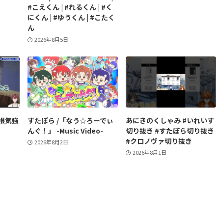
#こえくん | #れるくん | #く
にくん | #ゆうくん | #こたく
ん
2026年8月5日
根気強
すたぽら /「なう☆ろーでぃ
あにきのくしゃみ #いれいす
んぐ！」 -Music Video-
切り抜き #すたぽら切り抜き
#クロノヴァ切り抜き
2026年8月2日
2026年8月1日