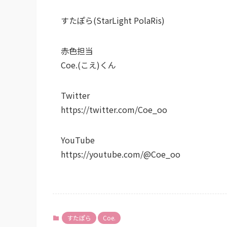
すたぽら(StarLight PolaRis)
赤色担当
Coe.(こえ)くん
Twitter
https://twitter.com/Coe_oo
YouTube
https://youtube.com/@Coe_oo
すたぽら
Coe.