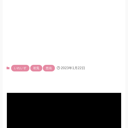
2023年1月22日
いれいす
初兎
悠佑