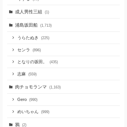
成人男性三組
(1)
浦島坂田船
(1,713)
うらたぬき
(225)
センラ
(896)
となりの坂田。
(435)
志麻
(559)
肉チョモランマ
(1,163)
Gero
(990)
めいちゃん
(999)
鴉
(2)