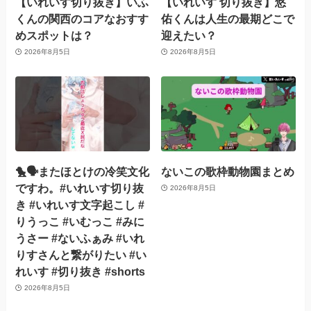
【いれいす切り抜き】いふ
【いれいす 切り抜き】悠
くんの関西のコアなおすす
佑くんは人生の最期どこで
めスポットは？
迎えたい？
2026年8月5日
2026年8月5日
🐤🗣️またほとけの冷笑文化
ないこの歌枠動物園まとめ
ですわ。#いれいす切り抜
2026年8月5日
き #いれいす文字起こし #
りうっこ #いむっこ #みに
うさー #ないふぁみ #いれ
りすさんと繋がりたい #い
れいす #切り抜き #shorts
2026年8月5日