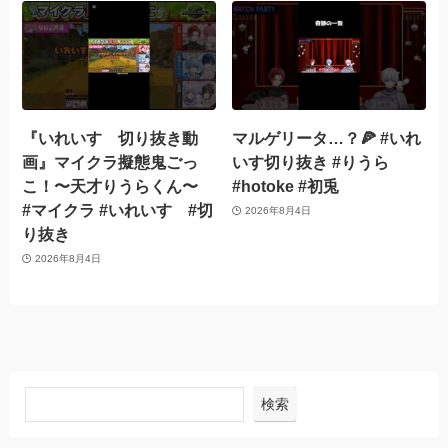
『いれいす 切り抜き動
マルゲリータ…？🍕 #いれ
画』マイクラ擬態鬼ごっ
いす切り抜き #りうら
こ！〜天才りうらくん〜
#hotoke #初兎
#マイクラ #いれいす #切
2026年8月4日
り抜き
2026年8月4日
検索