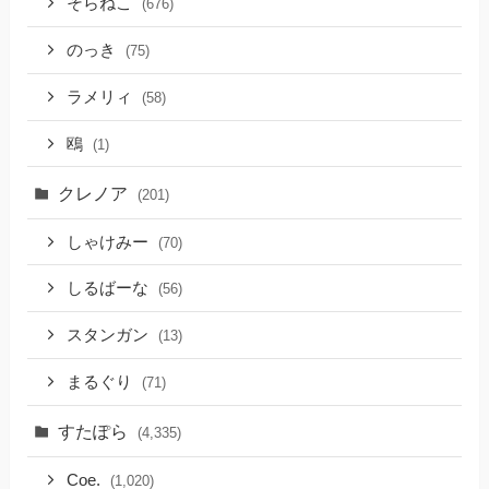
そらねこ
(676)
のっき
(75)
ラメリィ
(58)
鴎
(1)
クレノア
(201)
しゃけみー
(70)
しるばーな
(56)
スタンガン
(13)
まるぐり
(71)
すたぽら
(4,335)
Coe.
(1,020)