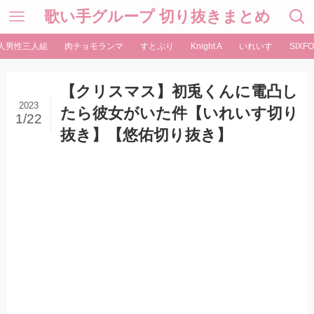
歌い手グループ 切り抜きまとめ
人男性三人組
肉チョモランマ
すとぷり
Knight A
いれいす
SIXFO
【クリスマス】初兎くんに電凸し
2023
たら彼女がいた件【いれいす切り
1/22
抜き】【悠佑切り抜き】