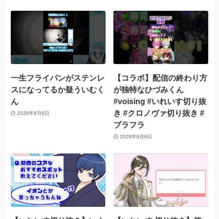
一生フライパンがステンレ
【コラボ】配信の終わり方
スになってるか疑ういむく
が独特なひづみくん
ん
#voising #いれいす切り抜
き #クロノヴァ切り抜き #
2026年8月6日
ブラフラ
2026年8月6日