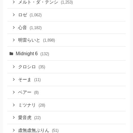
メルト・ダ・テンシ
(1,253)
ロゼ
(1,062)
心音
(1,182)
明雷らいと
(1,898)
Midnight 6
(132)
クロシロ
(35)
そーま
(11)
ベアー
(8)
ミツナリ
(28)
愛音虎
(22)
虚無虚無ぷりん
(51)