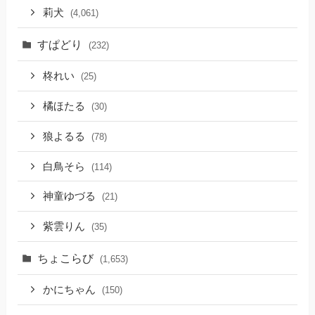
莉犬
(4,061)
すぱどり
(232)
柊れい
(25)
橘ほたる
(30)
狼よるる
(78)
白鳥そら
(114)
神童ゆづる
(21)
紫雲りん
(35)
ちょこらび
(1,653)
かにちゃん
(150)