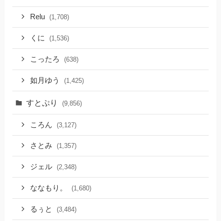
Relu
(1,708)
くに
(1,536)
こったろ
(638)
如月ゆう
(1,425)
すとぷり
(9,856)
ころん
(3,127)
さとみ
(1,357)
ジェル
(2,348)
ななもり。
(1,680)
るぅと
(3,484)