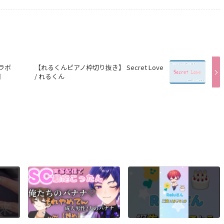
コラボ
【れるくんピアノ枠切り抜き】 Secret Love
画
/ れるくん