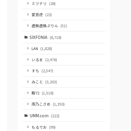
ミツナリ
(28)
愛音虎
(22)
虚無虚無ぷりん
(51)
SIXFONIA
(8,718)
LAN
(1,828)
いるま
(2,476)
すち
(2,547)
みこと
(3,203)
暇72
(1,518)
雨乃こさめ
(1,350)
UMM.com
(222)
もるでお
(99)