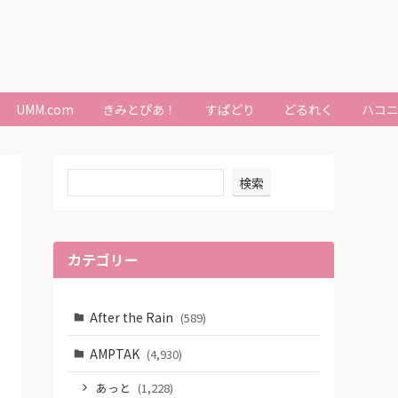
UMM.com
きみとぴあ！
すぱどり
どるれく
ハコ
検索
カテゴリー
After the Rain
(589)
AMPTAK
(4,930)
あっと
(1,228)