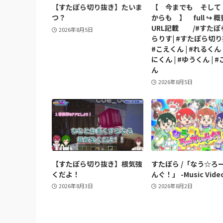
【すたぽら切り抜き】たいま
【 今までも そして
つ？
からも 】 full ↪︎ 
URL記載 /#すたぽら
2026年8月5日
らりす| #すたぽら切り
#こえくん | #れるくん 
にくん | #ゆうくん | 
ん
2026年8月5日
【すたぽら切り抜き】根気強
すたぽら /「なう☆ろ
くだよ！
んぐ！」 -Music Vide
2026年8月3日
2026年8月2日