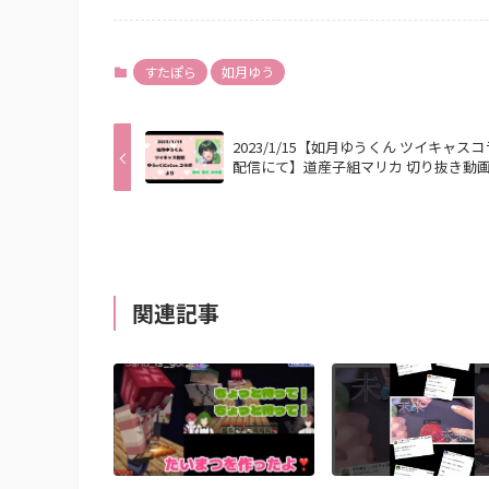
すたぽら
如月ゆう
2023/1/15【如月ゆうくん ツイキャス
配信にて】道産子組マリカ 切り抜き動
関連記事