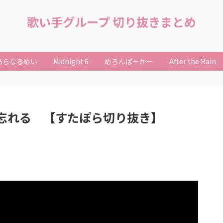
歌い手グループ 切り抜きまとめ
あらなるめい
Midnight 6
めろんぱーかー
After the Rain
忘れる 【すたぽら切り抜き】