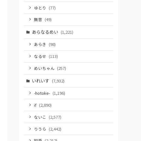
ゆとり
(77)
無音
(49)
あらなるめい
(1,221)
あらき
(98)
なるせ
(113)
めいちゃん
(257)
いれいす
(7,932)
-hotoke-
(1,196)
if
(2,890)
ないこ
(2,577)
りうら
(2,442)
初兎
(2,212)