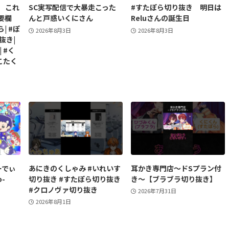
 これ
SC実写配信で大暴走こった
#すたぽら切り抜き 明日は
概要欄
んと戸惑いくにさん
Reluさんの誕生日
| #ぽ
2026年8月3日
2026年8月3日
抜き|
| #く
#こたく
ーでぃ
あにきのくしゃみ #いれいす
耳かき専門店～ドSプラン付
o-
切り抜き #すたぽら切り抜き
き～【ブラブラ切り抜き】
#クロノヴァ切り抜き
2026年7月31日
2026年8月1日