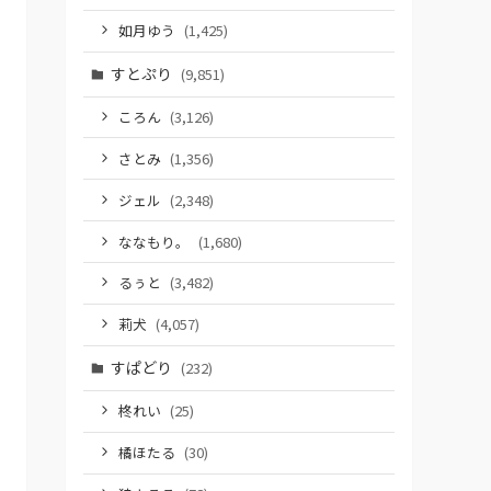
如月ゆう
(1,425)
すとぷり
(9,851)
ころん
(3,126)
さとみ
(1,356)
ジェル
(2,348)
ななもり。
(1,680)
るぅと
(3,482)
莉犬
(4,057)
すぱどり
(232)
柊れい
(25)
橘ほたる
(30)