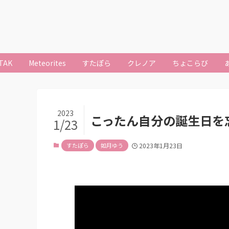
TAK
Meteorites
すたぽら
クレノア
ちょこらび
2023
こったん自分の誕生日を
1/23
すたぽら
如月ゆう
2023年1月23日