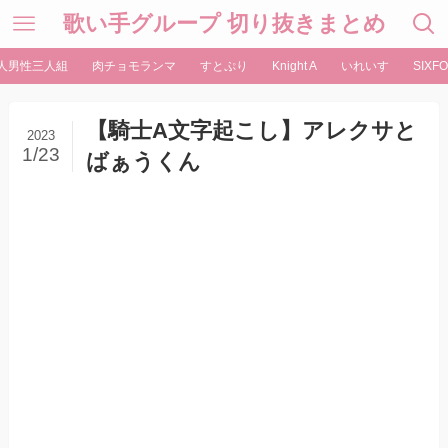
歌い手グループ 切り抜きまとめ
人男性三人組
肉チョモランマ
すとぷり
Knight A
いれいす
SIXFO
【騎士A文字起こし】アレクサと
2023
1/23
ばぁうくん