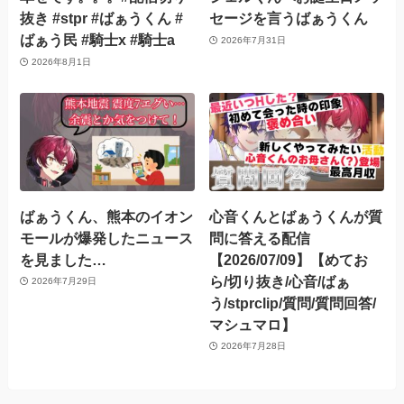
抜き #stpr #ばぁうくん #
セージを言うばぁうくん
ばぁう民 #騎士x #騎士a
2026年7月31日
2026年8月1日
ばぁうくん、熊本のイオン
心音くんとばぁうくんが質
モールが爆発したニュース
問に答える配信
を見ました…
【2026/07/09】【めてお
ら/切り抜き/心音/ばぁ
2026年7月29日
う/stprclip/質問/質問回答/
マシュマロ】
2026年7月28日