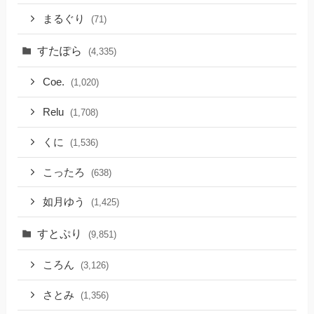
まるぐり
(71)
すたぽら
(4,335)
Coe.
(1,020)
Relu
(1,708)
くに
(1,536)
こったろ
(638)
如月ゆう
(1,425)
すとぷり
(9,851)
ころん
(3,126)
さとみ
(1,356)