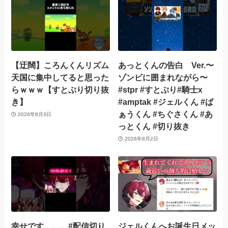
【迂闊】ころんくんリズム
あっとくんの告白 Ver.〜
天国に集中してると思った
ゾンビに囲まれながら〜
らｗｗｗ【すとぷり切り抜
#stpr #すとぷり#騎士x
き】
#amptak #ジェルくん #ば
ぁうくん #ちぐさくん #あ
2026年8月3日
っとくん #切り抜き
2026年8月2日
幸せです。。。#配信切り
ジェルくんへお誕生日メッ