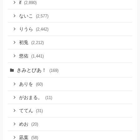
if
(2,890)
ないこ
(2,577)
りうら
(2,442)
初兎
(2,212)
悠佑
(1,441)
きみとぴあ！
(169)
ありを
(60)
がおまる。
(11)
ててん
(31)
めお
(20)
凪葉
(58)