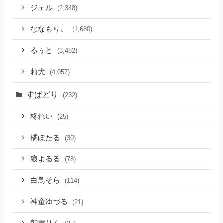
ジェル
(2,348)
ななもり。
(1,680)
るぅと
(3,482)
莉犬
(4,057)
すぱどり
(232)
柊れい
(25)
橘ほたる
(30)
狼よるる
(78)
白鳥そら
(114)
神童ゆづる
(21)
紫雲りん