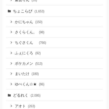
(35)
ちょこらび
(1,653)
かにちゃん
(150)
さくらくん。
(98)
ちぐさくん
(766)
ふぇにくろ
(92)
ポケカメン
(513)
まいたけ
(180)
ゆぺくん☆★
(86)
どるれく
(2,095)
アオト
(263)