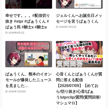
幸せです。。。#配信切り
ジェルくんへお誕生日メッ
抜き #stpr #ばぁうくん #
セージを言うばぁうくん
ばぁう民 #騎士x #騎士a
2026年7月31日
2026年8月1日
ばぁうくん、熊本のイオン
心音くんとばぁうくんが質
モールが爆発したニュース
問に答える配信
を見ました…
【2026/07/09】【めてお
ら/切り抜き/心音/ばぁ
2026年7月29日
う/stprclip/質問/質問回答/
マシュマロ】