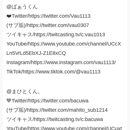
@ばぁうくん
❤️Twitter/https://twitter.com/Vau1113
(サブ垢)/https://twitter.com/vau0307
ツイキャス/https://twitcasting.tv/c:vau1013
YouTube/https://www.youtube.com/channel/UCcX
Ln5VrLd5EbXJ-Z1E8xCQ
Instagram/https://www.instagram.com/vau1113/
TikTok/https://www.tiktok.com/@vau1113
@まひとくん。
💙Twitter/https://twitter.com/bacuwa
(サブ垢)/https://twitter.com/mahito_sub1214
ツイキャス/https://twitcasting.tv/c:bacuwa
YouTube/https://www.youtube.com/channel/UCuxt