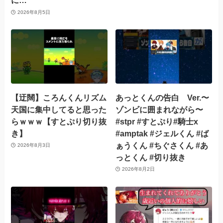
に…
2026年8月5日
【迂闊】ころんくんリズム
あっとくんの告白 Ver.〜
天国に集中してると思った
ゾンビに囲まれながら〜
らｗｗｗ【すとぷり切り抜
#stpr #すとぷり#騎士x
き】
#amptak #ジェルくん #ば
ぁうくん #ちぐさくん #あ
2026年8月3日
っとくん #切り抜き
2026年8月2日