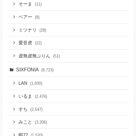
そーま
(11)
ベアー
(8)
ミツナリ
(28)
愛音虎
(22)
虚無虚無ぷりん
(51)
SIXFONIA
(8,723)
LAN
(1,830)
いるま
(2,476)
すち
(2,547)
みこと
(3,206)
暇72
(1,520)