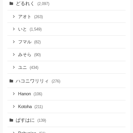
どるれく
(2,097)
アオト
(263)
いと
(1,549)
フマル
(82)
みそら
(90)
ユニ
(434)
ハコニワリリィ
(276)
Hanon
(106)
Kotoha
(211)
ぱすはに
(139)