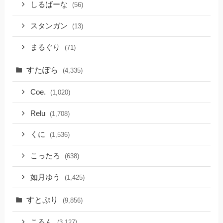
しるばーな
(56)
スタンガン
(13)
まるぐり
(71)
すたぽら
(4,335)
Coe.
(1,020)
Relu
(1,708)
くに
(1,536)
こったろ
(638)
如月ゆう
(1,425)
すとぷり
(9,856)
ころん
(3,127)