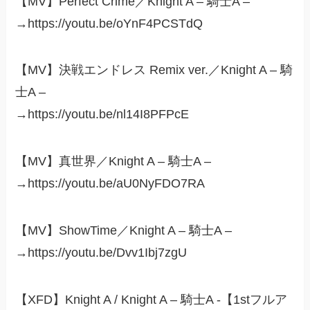
【MV】Perfect Crime／Knight A – 騎士A –
→https://youtu.be/oYnF4PCSTdQ
【MV】決戦エンドレス Remix ver.／Knight A – 騎
士A –
→https://youtu.be/nl14I8PFPcE
【MV】真世界／Knight A – 騎士A –
→https://youtu.be/aU0NyFDO7RA
【MV】ShowTime／Knight A – 騎士A –
→https://youtu.be/Dvv1Ibj7zgU
【XFD】Knight A / Knight A – 騎士A -【1stフルア