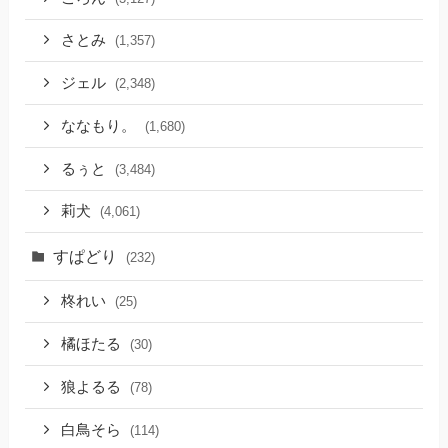
さとみ
(1,357)
ジェル
(2,348)
ななもり。
(1,680)
るぅと
(3,484)
莉犬
(4,061)
すぱどり
(232)
柊れい
(25)
橘ほたる
(30)
狼よるる
(78)
白鳥そら
(114)