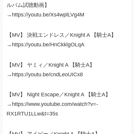
ルバム試聴動画】
→https://youtu.be/Xs4wplLVg4M
【MV】 決戦エンドレス／Knight A 【騎士A】
→https://youtu.be/HnCkklgOLqA
【MV】 ヤミィ／Knight A 【騎士A】
→https://youtu.be/cndLeoUICx8
【MV】 Night Escape／Knight A 【騎士A】
→https://www.youtube.com/watch?v=-
RX1RTU1LLw&t=35s