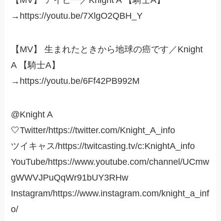
【MV】 アイビー／Knight A 【騎士A】
→https://youtu.be/7XlgO2QBH_Y
【MV】 生まれたときから地球の癌です／Knight
A 【騎士A】
→https://youtu.be/6Ff42PB992M
@Knight A
🤍Twitter/https://twitter.com/Knight_A_info
ツイキャス/https://twitcasting.tv/c:KnightA_info
YouTube/https://www.youtube.com/channel/UCmw
gWWVJPuQqWr91bUY3RHw
Instagram/https://www.instagram.com/knight_a_inf
o/