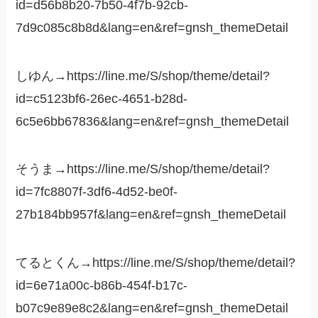
id=d56b8b20-7b50-4f7b-92cb-
7d9c085c8b8d&lang=en&ref=gnsh_themeDetail
しゆん→https://line.me/S/shop/theme/detail?
id=c5123bf6-26ec-4651-b28d-
6c5e6bb67836&lang=en&ref=gnsh_themeDetail
そうま→https://line.me/S/shop/theme/detail?
id=7fc8807f-3df6-4d52-be0f-
27b184bb957f&lang=en&ref=gnsh_themeDetail
てるとくん→https://line.me/S/shop/theme/detail?
id=6e71a00c-b86b-454f-b17c-
b07c9e89e8c2&lang=en&ref=gnsh_themeDetail