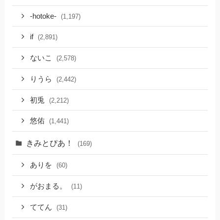
-hotoke-
(1,197)
if
(2,891)
ないこ
(2,578)
りうら
(2,442)
初兎
(2,212)
悠佑
(1,441)
きみとぴあ！
(169)
ありを
(60)
がおまる。
(11)
ててん
(31)