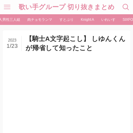
歌い手グループ 切り抜きまとめ
人男性三人組
肉チョモランマ
すとぷり
Knight A
いれいす
SIXFO
【騎士A文字起こし】 しゆんくん
2023
1/23
が帰省して知ったこと