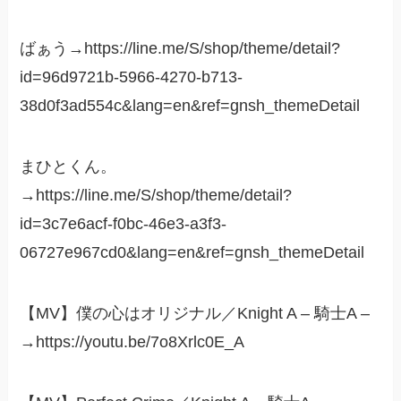
ばぁう→https://line.me/S/shop/theme/detail?
id=96d9721b-5966-4270-b713-
38d0f3ad554c&lang=en&ref=gnsh_themeDetail
まひとくん。
→https://line.me/S/shop/theme/detail?
id=3c7e6acf-f0bc-46e3-a3f3-
06727e967cd0&lang=en&ref=gnsh_themeDetail
【MV】僕の心はオリジナル／Knight A – 騎士A –
→https://youtu.be/7o8Xrlc0E_A