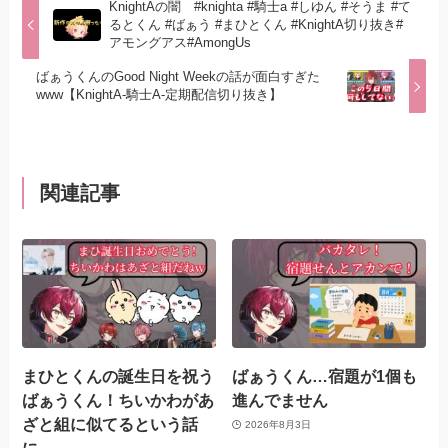
KnightAの闇 #knighta #騎士a #しゆん #そうま #て
るとくん #ばぁう #まひとくん #KnightA切り抜き#
アモングアス#AmongUs
ばぁうくんのGood Night Weekの話が面白すぎた
www【KnightA-騎士A-定期配信切り抜き】
関連記事
まひとくんの誕生日を祝う
ばぁうくん…宿題が1個も
ばぁうくん！ちいかわがあ
進んでません
ざと組に似てるという話
2026年8月3日