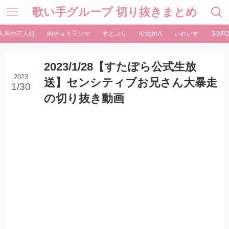
歌い手グループ 切り抜きまとめ
人男性三人組
肉チョモランマ
すとぷり
Knight A
いれいす
SIXFO
2023/1/28【すたぽら公式生放
2023
送】センシティブお兄さん大暴走
1/30
の切り抜き動画