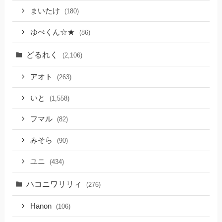
まいたけ
(180)
ゆぺくん☆★
(86)
どるれく
(2,106)
アオト
(263)
いと
(1,558)
フマル
(82)
みそら
(90)
ユニ
(434)
ハコニワリリィ
(276)
Hanon
(106)