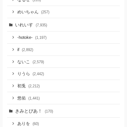
めいちゃん
(257)
いれいす
(7,935)
-hotoke-
(1,197)
if
(2,892)
ないこ
(2,579)
りうら
(2,442)
初兎
(2,212)
悠佑
(1,441)
きみとぴあ！
(170)
ありを
(60)