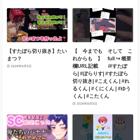
【すたぽら切り抜き】たい
【 今までも そして こ
まつ？
れからも 】 full ↪︎ 概要
欄URL記載 /#すたぽ
2026年8月5日
ら| #ぽらりす| #すたぽら
切り抜き| #こえくん | #れ
るくん | #くにくん | #ゆう
くん | #こたくん
2026年8月5日