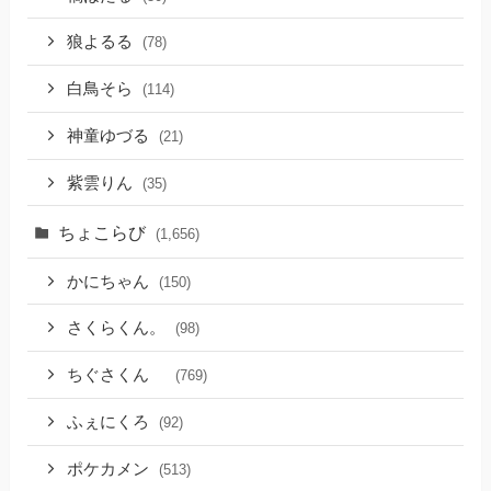
狼よるる
(78)
白鳥そら
(114)
神童ゆづる
(21)
紫雲りん
(35)
ちょこらび
(1,656)
かにちゃん
(150)
さくらくん。
(98)
ちぐさくん
(769)
ふぇにくろ
(92)
ポケカメン
(513)