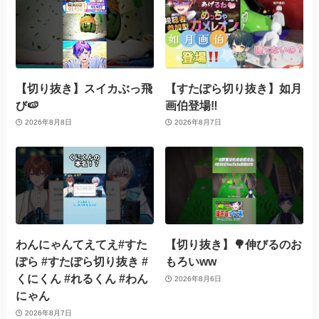
【切り抜き】スイカぶっ飛
【すたぽら切り抜き】如月
び🍉
画伯登場‼️
2026年8月8日
2026年8月7日
わんにゃんてえてえ#すた
【切り抜き】🌳伸びるのお
ぽら #すたぽら切り抜き #
もろいww
くにくん #れるくん #わん
2026年8月6日
にゃん
2026年8月7日