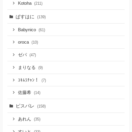
Kotoha
(211)
ぱすはに
(139)
Babynico
(61)
oroca
(10)
ゼパ
(47)
まりなる
(9)
ﾕｷﾑﾗﾁｬﾝ！
(7)
佐藤希
(14)
ピスパレ
(158)
あれん
(35)
すいと
(33)