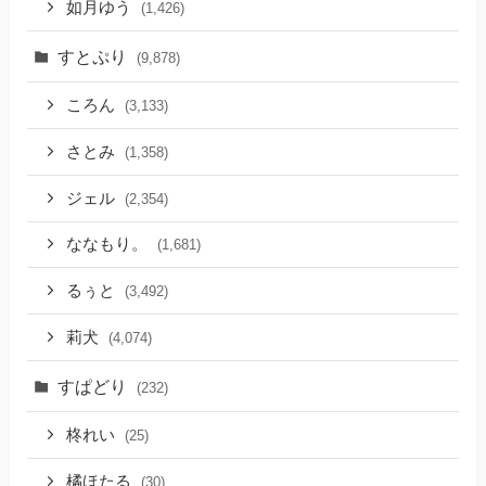
如月ゆう
(1,426)
すとぷり
(9,878)
ころん
(3,133)
さとみ
(1,358)
ジェル
(2,354)
ななもり。
(1,681)
るぅと
(3,492)
莉犬
(4,074)
すぱどり
(232)
柊れい
(25)
橘ほたる
(30)