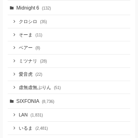
Midnight 6
(132)
クロシロ
(35)
そーま
(11)
ベアー
(8)
ミツナリ
(28)
愛音虎
(22)
虚無虚無ぷりん
(51)
SIXFONIA
(8,736)
LAN
(1,831)
いるま
(2,481)