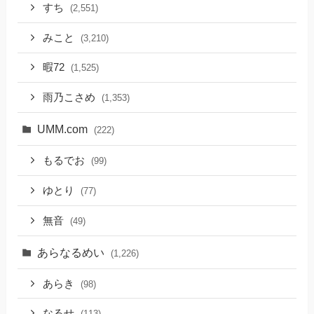
すち
(2,551)
みこと
(3,210)
暇72
(1,525)
雨乃こさめ
(1,353)
UMM.com
(222)
もるでお
(99)
ゆとり
(77)
無音
(49)
あらなるめい
(1,226)
あらき
(98)
なるせ
(113)