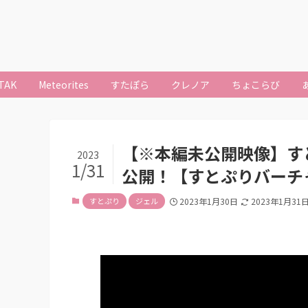
TAK
Meteorites
すたぽら
クレノア
ちょこらび
【※本編未公開映像】す
2023
1/31
公開！【すとぷりバーチ
すとぷり
ジェル
2023年1月30日
2023年1月31