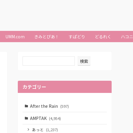
UMM.com
きみとぴあ！
すぱどり
どるれく
ハコ
検索
カテゴリー
After the Rain
(597)
AMPTAK
(4,954)
あっと
(1,237)