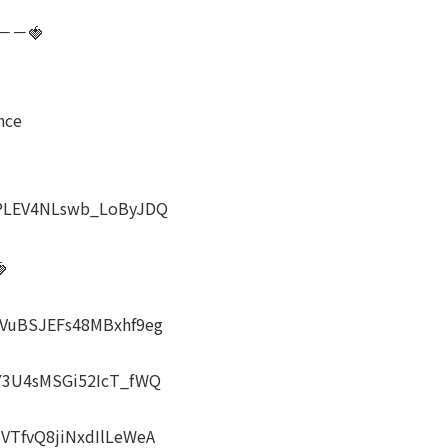
－－🍓
nce
LPLEV4NLswb_LoByJDQ

AVuBSJEFs48MBxhf9eg
vY3U4sMSGi52IcT_fWQ
VTfvQ8jiNxdIlLeWeA