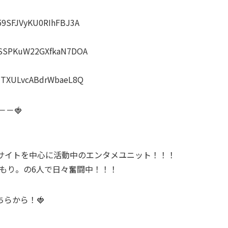
h59SFJVyKU0RIhFBJ3A
MfSSPKuW22GXfkaN7DOA
ciTXULvcABdrWbaeL8Q
－－🍓
動画配信サイトを中心に活動中のエンタメユニット！！！
 / ななもり。の6人で日々奮闘中！！！
らから！🍓