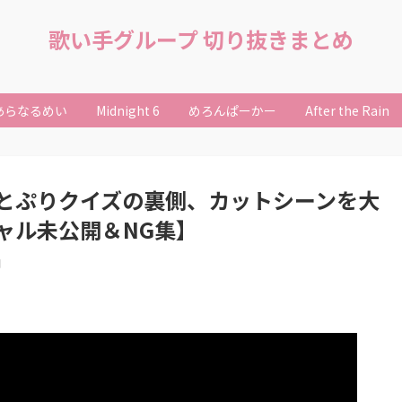
歌い手グループ 切り抜きまとめ
あらなるめい
Midnight 6
めろんぱーかー
After the Rain
とぷりクイズの裏側、カットシーンを大
ャル未公開＆NG集】
日