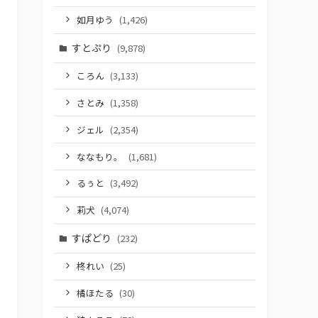
如月ゆう
(1,426)
すとぷり
(9,878)
ころん
(3,133)
さとみ
(1,358)
ジェル
(2,354)
ななもり。
(1,681)
るぅと
(3,492)
莉犬
(4,074)
すぱどり
(232)
柊れい
(25)
橘ほたる
(30)