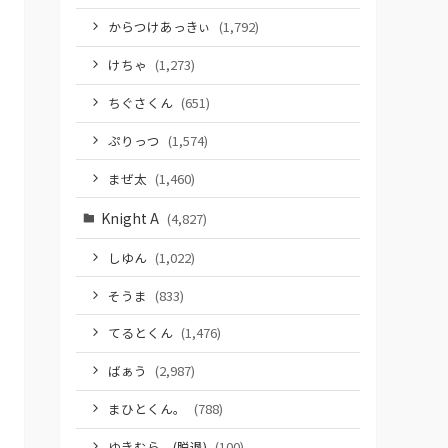
からつけあっきぃ
(1,792)
けちゃ
(1,273)
ちぐさくん
(651)
ぷりっつ
(1,574)
まぜ太
(1,460)
Knight A
(4,827)
しゆん
(1,022)
そうま
(833)
てるとくん
(1,476)
ばぁう
(2,987)
まひとくん。
(788)
ゆきむら。(脱退)
(100)