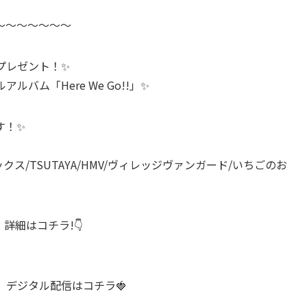
～～～～～～～
プレゼント！✨
ルアルバム「Here We Go!!」✨
す！✨
クス/TSUTAYA/HMV/ヴィレッジヴァンガード/いちごのお
!」詳細はコチラ!👇
o!!」デジタル配信はコチラ🍓