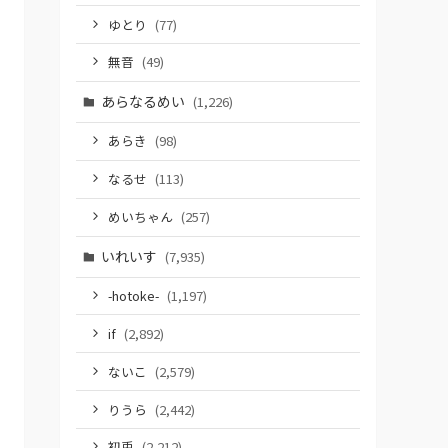
ゆとり
(77)
無音
(49)
あらなるめい
(1,226)
あらき
(98)
なるせ
(113)
めいちゃん
(257)
いれいす
(7,935)
-hotoke-
(1,197)
if
(2,892)
ないこ
(2,579)
りうら
(2,442)
初兎
(2,212)