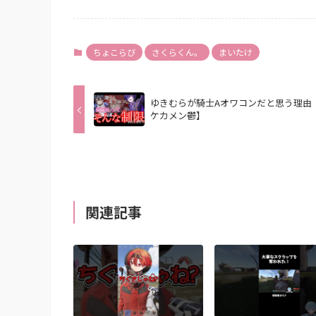
ちょこらび
さくらくん。
まいたけ
ゆきむらが騎士Aオワコンだと思う理由
ケカメン鬱】
関連記事