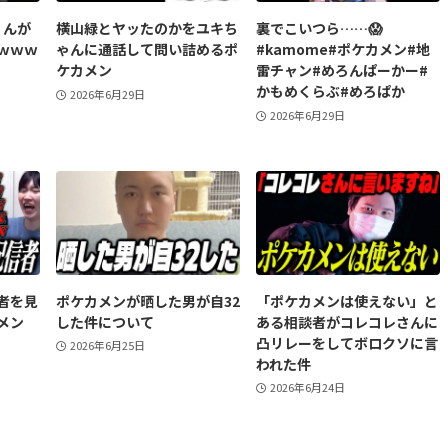
くんが
横山緑とヤッたのかをユキち
裏でこいつら……😱
ｗｗｗ
ゃんに通話して問い詰めるポ
#kamome#ポケカメン#地
ケカメン
雷チャン#めろんぱーかー#
かもめくらぶ#めろぱか
2026年6月29日
2026年6月29日
者を見
ポケカメンが晒した男が自32
「ポケカメンは使えない」と
メン
した件について
ある相談者がコレコレさんに
凸リレーをしてボロクソに言
2026年6月25日
われた件
2026年6月24日