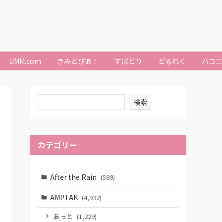
UMM.com
きみとぴあ！
すぱどり
どるれく
ハコ
検索
カテゴリー
After the Rain
(589)
AMPTAK
(4,932)
あっと
(1,229)