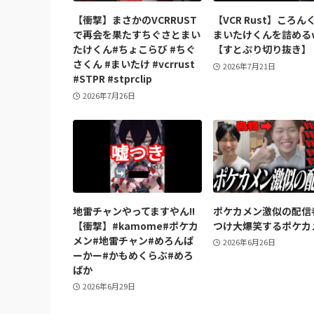
【衝撃】まさかのVCRRUST
【VCR Rust】ころん
で再会を果たすちぐさとまい
まいたけくんを詰める
たけくん#ちょこらび #ちぐ
【すとぷり切り抜き】
さくん #まいたけ #vcrrust
2026年7月21日
#STPR #stprclip
2026年7月26日
地雷チャンやってますやん!!
ポケカメン激似の配信
【衝撃】#kamome#ポケカ
つけ大爆笑するポケカ
メン#地雷チャン#めろんぱ
2026年6月26日
ーかー#かもめくらぶ#めろ
ぱか
2026年6月29日