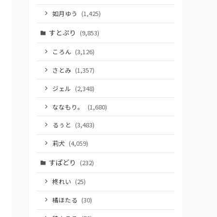
如月ゆう
(1,425)
すとぷり
(9,853)
ころん
(3,126)
さとみ
(1,357)
ジェル
(2,348)
ななもり。
(1,680)
るぅと
(3,483)
莉犬
(4,059)
すぱどり
(232)
柊れい
(25)
橘ほたる
(30)