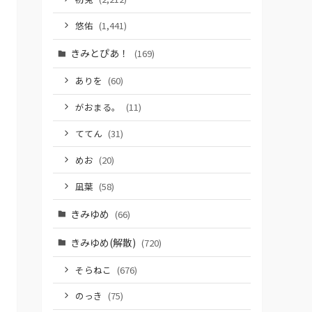
悠佑
(1,441)
きみとぴあ！
(169)
ありを
(60)
がおまる。
(11)
ててん
(31)
めお
(20)
凪葉
(58)
きみゆめ
(66)
きみゆめ(解散)
(720)
そらねこ
(676)
のっき
(75)