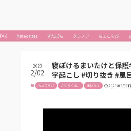
TAK
Meteorites
すたぽら
クレノア
ちょこらび
寝ぼけるまいたけと保護者さ
2023
2/02
字起こし #切り抜き #風
ちょこらび
さくらくん。
まいたけ
2023年2月1