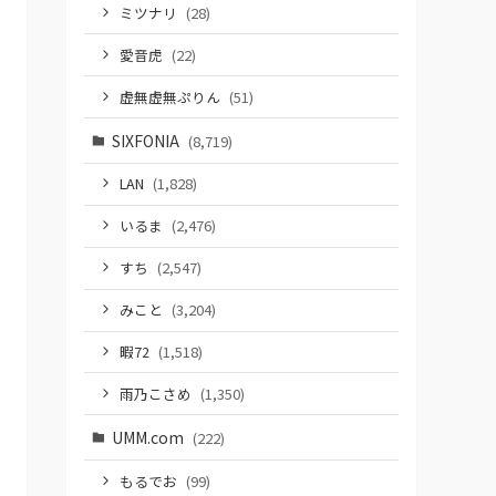
ミツナリ
(28)
愛音虎
(22)
虚無虚無ぷりん
(51)
SIXFONIA
(8,719)
LAN
(1,828)
いるま
(2,476)
すち
(2,547)
みこと
(3,204)
暇72
(1,518)
雨乃こさめ
(1,350)
UMM.com
(222)
もるでお
(99)