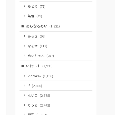
ゆとり
(77)
無音
(49)
あらなるめい
(1,221)
あらき
(98)
なるせ
(113)
めいちゃん
(257)
いれいす
(7,933)
-hotoke-
(1,196)
if
(2,890)
ないこ
(2,578)
りうら
(2,442)
初兎
(2,212)