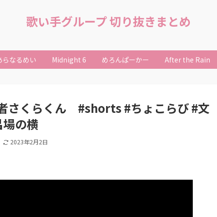
歌い手グループ 切り抜きまとめ
あらなるめい
Midnight 6
めろんぱーかー
After the Rain
くらくん #shorts #ちょこらび #文
呂場の横
日
2023年2月2日