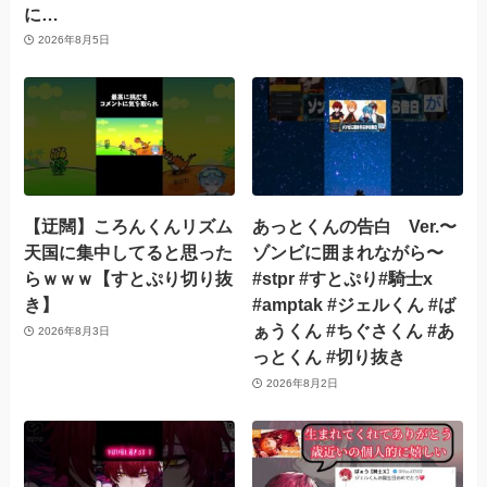
に…
2026年8月5日
【迂闊】ころんくんリズム
あっとくんの告白 Ver.〜
天国に集中してると思った
ゾンビに囲まれながら〜
らｗｗｗ【すとぷり切り抜
#stpr #すとぷり#騎士x
き】
#amptak #ジェルくん #ば
ぁうくん #ちぐさくん #あ
2026年8月3日
っとくん #切り抜き
2026年8月2日