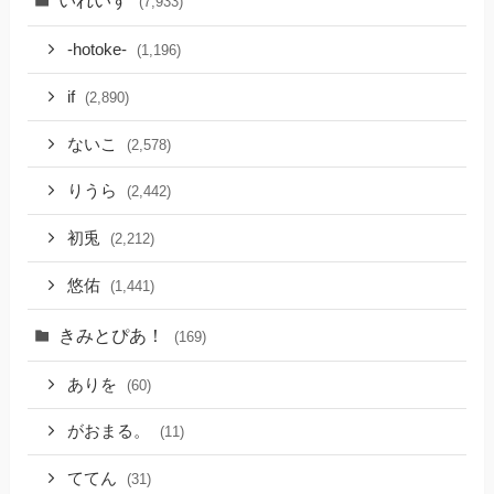
いれいす
(7,933)
-hotoke-
(1,196)
if
(2,890)
ないこ
(2,578)
りうら
(2,442)
初兎
(2,212)
悠佑
(1,441)
きみとぴあ！
(169)
ありを
(60)
がおまる。
(11)
ててん
(31)