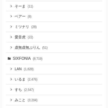
そーま
(11)
ベアー
(8)
ミツナリ
(28)
愛音虎
(22)
虚無虚無ぷりん
(51)
SIXFONIA
(8,719)
LAN
(1,828)
いるま
(2,476)
すち
(2,547)
みこと
(3,204)