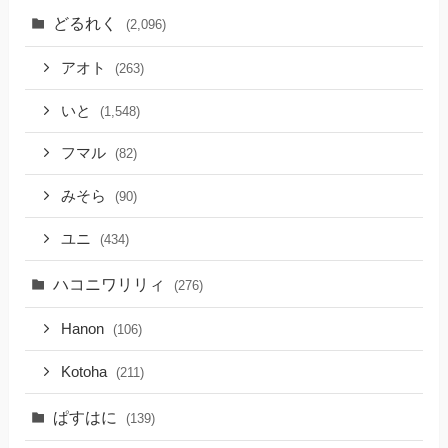
どるれく
(2,096)
アオト
(263)
いと
(1,548)
フマル
(82)
みそら
(90)
ユニ
(434)
ハコニワリリィ
(276)
Hanon
(106)
Kotoha
(211)
ぱすはに
(139)