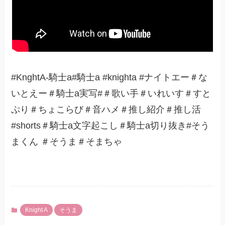
#KnghtA-騎士a#騎士a #knighta #ナイトエー＃な
いとえー＃騎士a実写#＃歌い手＃いれいす＃すと
ぷり＃ちょこらび＃音ハメ＃推し紹介＃推し活
#shorts＃騎士a文字起こし＃騎士a切り抜き#そう
まくん ＃そうま＃そまちゃ
Knight A
そうま