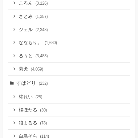
ころん
(3,126)
さとみ
(1,357)
ジェル
(2,348)
ななもり。
(1,680)
るぅと
(3,483)
莉犬
(4,059)
すぱどり
(232)
柊れい
(25)
橘ほたる
(30)
狼よるる
(78)
白鳥そら
(114)