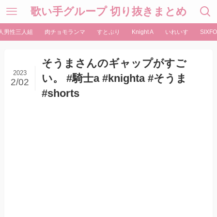
歌い手グループ 切り抜きまとめ
人男性三人組
肉チョモランマ
すとぷり
Knight A
いれいす
SIXFO
そうまさんのギャップがすご
2023
い。 #騎士a #knighta #そうま
2/02
#shorts