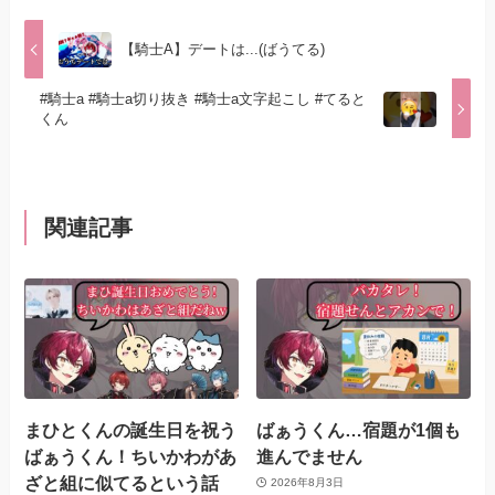
【騎士A】デートは...(ばうてる)
#騎士a #騎士a切り抜き #騎士a文字起こし #てると
くん
関連記事
まひとくんの誕生日を祝う
ばぁうくん…宿題が1個も
ばぁうくん！ちいかわがあ
進んでません
ざと組に似てるという話
2026年8月3日