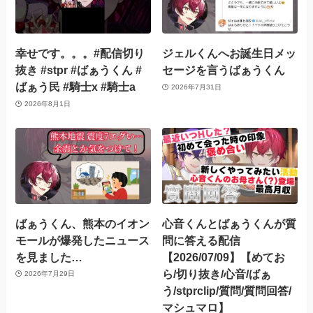
幸せです。。。#配信切り
ジェルくんへお誕生日メッ
抜き #stpr #ばぁうくん #
セージを言うばぁうくん
ばぁう民 #騎士x #騎士a
2026年7月31日
2026年8月1日
ばぁうくん、熊本のイオン
心音くんとばぁうくんが質
モールが爆発したニュース
問に答える配信
を見ました…
【2026/07/09】【めてお
ら/切り抜き/心音/ばぁ
2026年7月29日
う/stprclip/質問/質問回答/
マシュマロ】