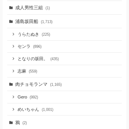
成人男性三組
(1)
浦島坂田船
(1,713)
うらたぬき
(225)
センラ
(896)
となりの坂田。
(435)
志麻
(559)
肉チョモランマ
(1,165)
Gero
(992)
めいちゃん
(1,001)
鴉
(2)