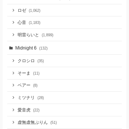
ロゼ
(1,062)
心音
(1,183)
明雷らいと
(1,899)
Midnight 6
(132)
クロシロ
(35)
そーま
(11)
ベアー
(8)
ミツナリ
(28)
愛音虎
(22)
虚無虚無ぷりん
(51)