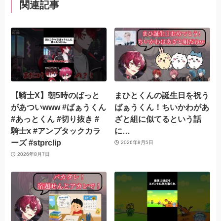
関連記事
【騎士X】朝5時のばっと
まひとくんの誕生日を祝う
があついwww #ばぁうくん
ばぁうくん！ちいかわがあ
#あっとくん #切り抜き #
ざと組に似てるという話
騎士x #アンプタックカラ
に…
ーズ #stprclip
2026年8月5日
2026年8月7日