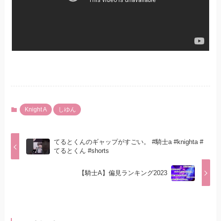
Knight A
しゆん
てるとくんのギャップがすごい。 #騎士a #knighta #
てるとくん #shorts
【騎士A】偏見ランキング2023