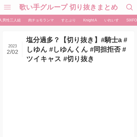
歌い手グループ 切り抜きまとめ
人男性三人組
肉チョモランマ
すとぷり
Knight A
いれいす
SIXFO
塩分過多？【切り抜き】#騎士a #
2023
しゆん #しゆんくん #同担拒否 #
2/02
ツイキャス #切り抜き