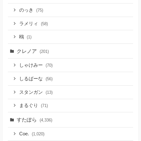
のっき
(75)
ラメリィ
(58)
鴎
(1)
クレノア
(201)
しゃけみー
(70)
しるばーな
(56)
スタンガン
(13)
まるぐり
(71)
すたぽら
(4,336)
Coe.
(1,020)