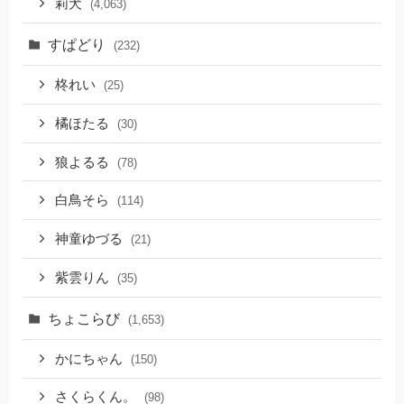
莉犬
(4,063)
すぱどり
(232)
柊れい
(25)
橘ほたる
(30)
狼よるる
(78)
白鳥そら
(114)
神童ゆづる
(21)
紫雲りん
(35)
ちょこらび
(1,653)
かにちゃん
(150)
さくらくん。
(98)