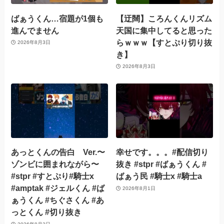
ばぁうくん…宿題が1個も
【迂闊】ころんくんリズム
進んでません
天国に集中してると思った
らｗｗｗ【すとぷり切り抜
2026年8月3日
き】
2026年8月3日
あっとくんの告白 Ver.〜
幸せです。。。#配信切り
ゾンビに囲まれながら〜
抜き #stpr #ばぁうくん #
#stpr #すとぷり#騎士x
ばぁう民 #騎士x #騎士a
#amptak #ジェルくん #ば
2026年8月1日
ぁうくん #ちぐさくん #あ
っとくん #切り抜き