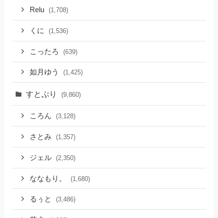
Relu
(1,708)
くに
(1,536)
こったろ
(639)
如月ゆう
(1,425)
すとぷり
(9,860)
ころん
(3,128)
さとみ
(1,357)
ジェル
(2,350)
ななもり。
(1,680)
るぅと
(3,486)