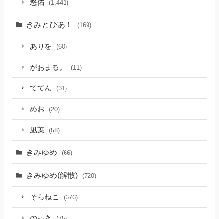
悠佑
(1,441)
きみとぴあ！
(169)
ありを
(60)
がおまる。
(11)
ててん
(31)
めお
(20)
凪葉
(58)
きみゆめ
(66)
きみゆめ(解散)
(720)
そらねこ
(676)
のっき
(75)