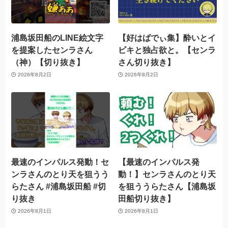
浦島坂田船のLINE絵文字
【好はばでぃ集】酔いとイ
を提案したセンラさん
ビキと独占欲と。【センラ
（神）【切り抜き】
さん切り抜き】
2026年8月2日
2026年8月2日
最速のインパルス発動！セ
【最速のインパルス発
ンラさんのとり天を狙うう
動！】センラさんのとり天
らたさん #浦島坂田船 #切
を狙ううらたさん【浦島坂
り抜き
田船切り抜き】
2026年8月1日
2026年8月1日