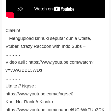
CiaRin!
– Mengupload kirinuki seputar dunia Utaite,
Vtuber, Crazy Raccoon with Indo Subs –
……….
Video asli : https://www.youtube.com/watch?
v=vJwGBBL3WDs
……….
Utaite // Nqrse :
https://www.youtube.com/c/nqrse0
Knot Not Rank // Kinako :
https://www.youtube.com/channel/UCrWkFUu3DK