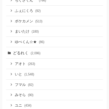
ちぐさくん
(766)
ふぇにくろ
(92)
ポケカメン
(513)
まいたけ
(180)
ゆぺくん☆★
(86)
どるれく
(2,096)
アオト
(263)
いと
(1,548)
フマル
(82)
みそら
(90)
ユニ
(434)