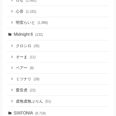
ロゼ
(1,062)
心音
(1,181)
明雷らいと
(1,896)
Midnight 6
(132)
クロシロ
(35)
そーま
(11)
ベアー
(8)
ミツナリ
(28)
愛音虎
(22)
虚無虚無ぷりん
(51)
SIXFONIA
(8,719)