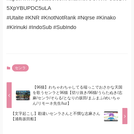
5XpYBUPDC5uLA
#Utaite #KNR #KnotNotRank #Nqrse #Kinako
#Kirinuki #IndoSub #SubIndo
センラ
【96猫】わちゃわちゃしてる端っこでおさかな天国
を歌うセンラと96猫【切り抜き/96猫/うらたぬき/志
麻/センラ/そらる/となりの坂田/まふまふ/めいちゃ
ん/リモーネ先生/luz】
【文字起こし】勘違いセンラさんと不憫な志麻さん
【浦島坂田船】