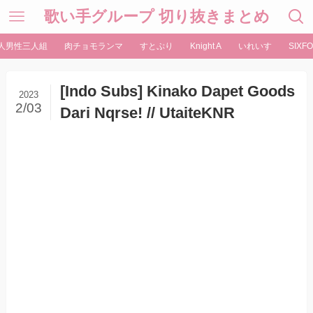
歌い手グループ 切り抜きまとめ
人男性三人組
肉チョモランマ
すとぷり
Knight A
いれいす
SIXFO
[Indo Subs] Kinako Dapet Goods
2023
2/03
Dari Nqrse! // UtaiteKNR