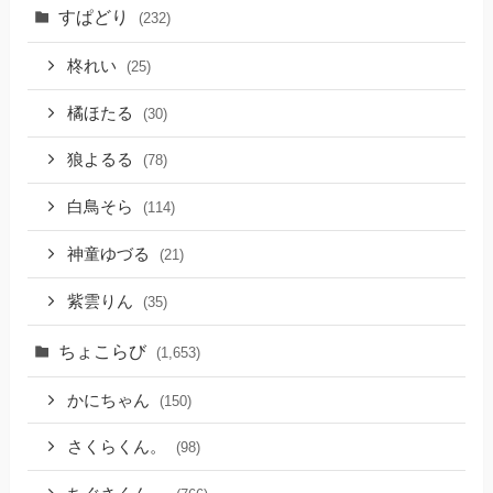
すぱどり
(232)
柊れい
(25)
橘ほたる
(30)
狼よるる
(78)
白鳥そら
(114)
神童ゆづる
(21)
紫雲りん
(35)
ちょこらび
(1,653)
かにちゃん
(150)
さくらくん。
(98)