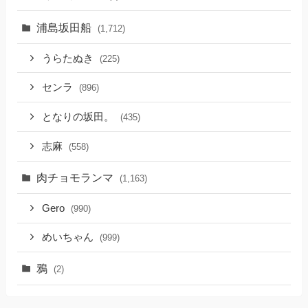
浦島坂田船
(1,712)
うらたぬき
(225)
センラ
(896)
となりの坂田。
(435)
志麻
(558)
肉チョモランマ
(1,163)
Gero
(990)
めいちゃん
(999)
鴉
(2)