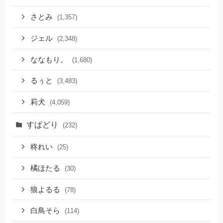
さとみ
(1,357)
ジェル
(2,348)
ななもり。
(1,680)
るぅと
(3,483)
莉犬
(4,059)
すぱどり
(232)
柊れい
(25)
橘ほたる
(30)
狼よるる
(78)
白鳥そら
(114)