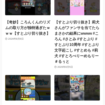
【奇妙】ころんくんのリズ
【すとぷり切り抜き】莉犬
ムの取り方が独特過ぎたｗ
さんがファンサを当てたら
ｗｗ【すとぷり切り抜き】
まさかの結果にwwww #こ
ろん #さとみ #すとぷり #
2026年8月6日
すとぷり10周年 #すとぷり
文字起こし #すとめも #莉
犬 #すとろべりーめもりー
＃るぅと
2026年8月5日