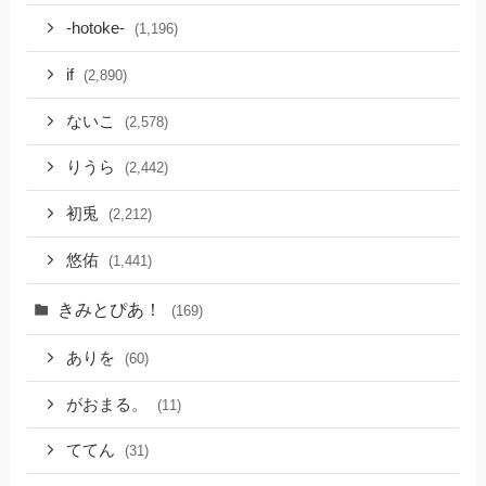
-hotoke-
(1,196)
if
(2,890)
ないこ
(2,578)
りうら
(2,442)
初兎
(2,212)
悠佑
(1,441)
きみとぴあ！
(169)
ありを
(60)
がおまる。
(11)
ててん
(31)