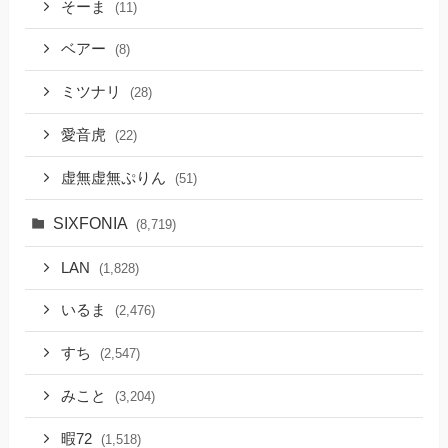
そーま
(11)
ベアー
(8)
ミツナリ
(28)
愛音虎
(22)
虚無虚無ぷりん
(51)
SIXFONIA
(8,719)
LAN
(1,828)
いるま
(2,476)
すち
(2,547)
みこと
(3,204)
暇72
(1,518)