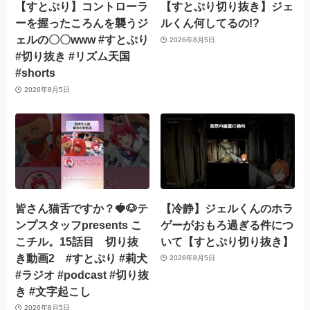
【すとぷり】コントローラ
【すとぷり切り抜き】ジェ
ーを握ったころんを襲うジ
ルくん何してるの!?
ェルの〇〇www #すとぷり
2026年8月5日
#切り抜き #リズム天国
#shorts
2026年8月5日
皆さん猫舌ですか？🍓🐶テ
【冷静】ジェルくんのホラ
ンプスタッフpresents こ
ゲーがおもろ過ぎる件につ
こチル。15話目 切り抜
いて【すとぷり切り抜き】
き動画2 #すとぷり #莉犬
2026年8月5日
#ラジオ #podcast #切り抜
き #文字起こし
2026年8月5日