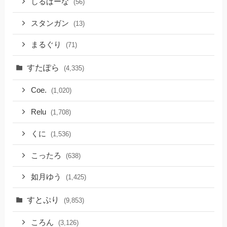
しるばーな
(56)
スタンガン
(13)
まるぐり
(71)
すたぽら
(4,335)
Coe.
(1,020)
Relu
(1,708)
くに
(1,536)
こったろ
(638)
如月ゆう
(1,425)
すとぷり
(9,853)
ころん
(3,126)