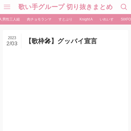
歌い手グループ 切り抜きまとめ
人男性三人組
肉チョモランマ
すとぷり
Knight A
いれいす
SIXFO
2023
【歌枠🎤】グッバイ宣言
2/03