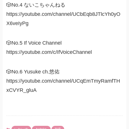
🎲No.4 ないこちゃんねる
https://youtube.com/channel/UCbEqb8JTlcYh0yO
X6veIyPg
🎲No.5 If Voice Channel
https://youtube.com/c/IfVoiceChannel
🎲No.6 Yusuke ch.悠佑
https://youtube.com/channel/UCqEmTmyRamfTH
xCVYR_gluA