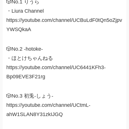
🎲No.1 りうら
・Liura Channel
https://youtube.com/channel/UCBuLdF0tQn5oZjpv
YWSQkaA
🎲No.2 -hotoke-
・ほとけちゃんねる
https://youtube.com/channel/UC6441KFh3-
Bp09EVE3F21rg
🎲No.3 初兎-しょう-
https://youtube.com/channel/UCtmL-
ahW1SLAN8Y31zkIJGQ