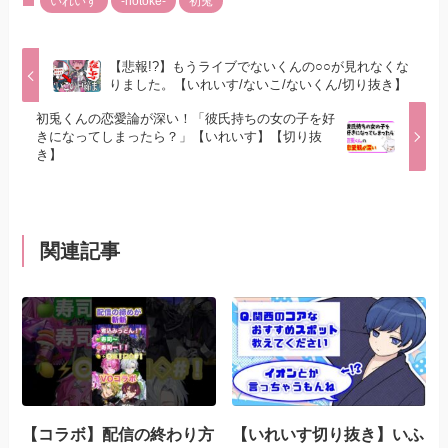
いれいす
-hotoke-
初兎
【悲報!?】もうライブでないくんの○○が見れなくな
りました。【いれいす/ないこ/ないくん/切り抜き】
初兎くんの恋愛論が深い！「彼氏持ちの女の子を好
きになってしまったら？」【いれいす】【切り抜
き】
関連記事
【コラボ】配信の終わり方
【いれいす切り抜き】いふ