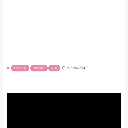
2023年2月4日
いれいす
-hotoke-
初兎