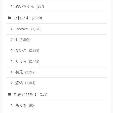
めいちゃん
(257)
いれいす
(7,933)
-hotoke-
(1,196)
if
(2,890)
ないこ
(2,578)
りうら
(2,442)
初兎
(2,212)
悠佑
(1,441)
きみとぴあ！
(169)
ありを
(60)