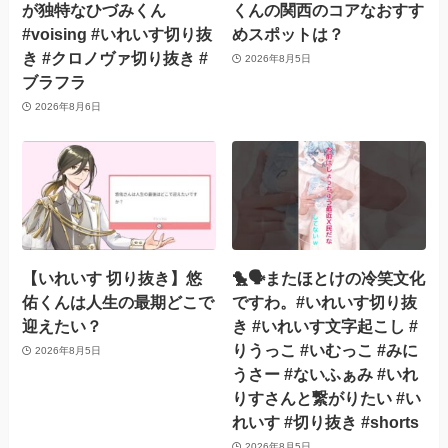
が独特なひづみくん
くんの関西のコアなおすす
#voising #いれいす切り抜
めスポットは？
き #クロノヴァ切り抜き #
2026年8月5日
ブラフラ
2026年8月6日
【いれいす 切り抜き】悠
🐤🗣️またほとけの冷笑文化
佑くんは人生の最期どこで
ですわ。#いれいす切り抜
迎えたい？
き #いれいす文字起こし #
りうっこ #いむっこ #みに
2026年8月5日
うさー #ないふぁみ #いれ
りすさんと繋がりたい #い
れいす #切り抜き #shorts
2026年8月5日