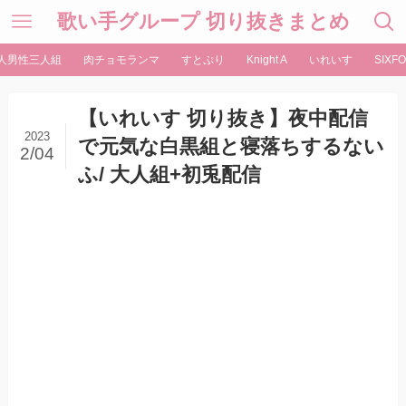
歌い手グループ 切り抜きまとめ
人男性三人組
肉チョモランマ
すとぷり
Knight A
いれいす
SIXFO
【いれいす 切り抜き】夜中配信
2023
で元気な白黒組と寝落ちするない
2/04
ふ/ 大人組+初兎配信