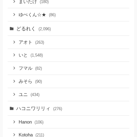
まいたけ
(180)
ゆぺくん☆★
(86)
どるれく
(2,096)
アオト
(263)
いと
(1,548)
フマル
(82)
みそら
(90)
ユニ
(434)
ハコニワリリィ
(276)
Hanon
(106)
Kotoha
(211)