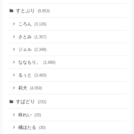
すとぷり
(9,853)
ころん
(3,126)
さとみ
(1,357)
ジェル
(2,348)
ななもり。
(1,680)
るぅと
(3,483)
莉犬
(4,059)
すぱどり
(232)
柊れい
(25)
橘ほたる
(30)