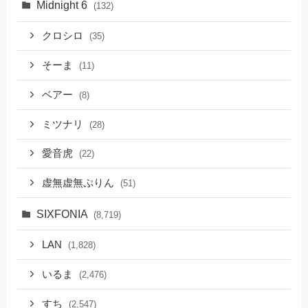
Midnight 6
(132)
クロシロ
(35)
そーま
(11)
ベアー
(8)
ミツナリ
(28)
愛音虎
(22)
虚無虚無ぷりん
(51)
SIXFONIA
(8,719)
LAN
(1,828)
いるま
(2,476)
すち
(2,547)